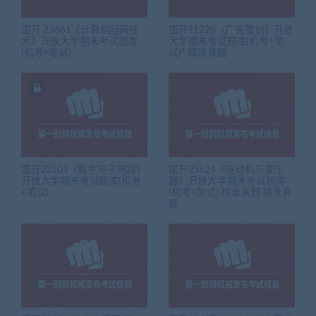
国开 23661《计算机组网技
国开11228《广告策划》开放
术》开放大学期末考试题库
大学期末考试题库(机考+笔
(机考+笔试)
试)* 精准真题
国开22101《数字电子电路》
国开23624《电动机与变压
开放大学期末考试题库(机考
器》开放大学期末考试题库
+笔试)
(机考+笔试) 精准真题 精准真
题