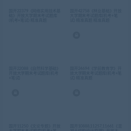
国开22379《网络实用技术基
国开42758《林业基础》开放
础》开放大学期末考试题库
大学期末考试题库(机考+笔
(机考+笔试) 精准真题
试) 精准真题 精准真题
国开22088《自然科学基础》
国开24694《学前教育学》开
开放大学期末考试题库(机考
放大学期末考试题库(机考+笔
+笔试)
试) 精准真题
国开11250《文论专题》开放
国开10888,11257,11661《混