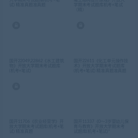
大学期末考试题库(机考+笔
凝土结构设计原理》开放大
试) 精准真题准真题
学期末考试题库机考+笔试
（精）
国开22049,22862《水工建筑
国开22611《化工单元操作技
物》开放大学期末考试题库
术》开放大学期末考试题库
(机考+笔试)
(机考+笔试) 精准真题准真题
国开11706《农业经营学》开
国开11337《0～3岁婴幼儿保
放大学期末考试题库(机考+笔
育与教育》开放大学期末考
试) 精准真题
试题库(机考+笔试)*