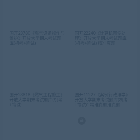
国开23780《燃气设备操作与
国开22240《计算机图像处
维护》开放大学期末考试题
理》开放大学期末考试题库
库(机考+笔试)
(机考+笔试) 精准真题
国开23818《燃气工程施工》
国开11227《案例行政法学》
开放大学期末考试题库(机考
开放大学期末考试题库(机考
+笔试)
+笔试)* 精准真题准真题