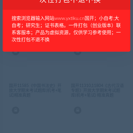
搜索浏览器输入网站www.yxtiku.cn国开；小自考;大
自考；研究生；证书表格。一件打包（创业版本）联
国开11699《现代管理学理论
国开11511《古代汉语》开放
与实务》开放大学期末考试
大学期末考试题库机考+笔试
系客服本；产品为虚拟资源，仅供学习参考使用；一
题库(机考+笔试)精准真题
（精）精准真题 精准真题
次性打包不退不换
国开11585《中国书法史》开
国开11310,11804《古代汉语
放大学期末考试题库(机考+笔
专题》开放大学期末考试题
试)精准真题
库(机考+笔试) 精准真题