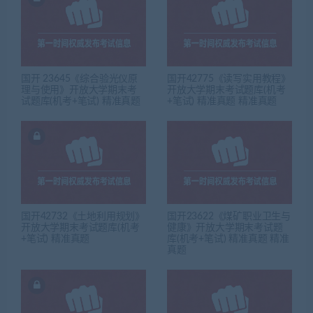
国开 23645《综合验光仪原
国开42775《读写实用教程》
理与使用》开放大学期末考
开放大学期末考试题库(机考
试题库(机考+笔试) 精准真题
+笔试) 精准真题 精准真题
国开42732《土地利用规划》
国开23622《煤矿职业卫生与
开放大学期末考试题库(机考
健康》开放大学期末考试题
+笔试) 精准真题
库(机考+笔试) 精准真题 精准
真题