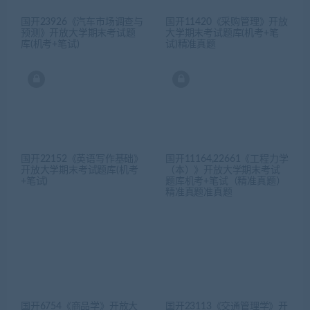
国开23926《汽车市场调查与
国开11420《采购管理》开放
预测》开放大学期末考试题
大学期末考试题库(机考+笔
库(机考+笔试)
试)精准真题
国开22152《英语写作基础》
国开11164,22661《工程力学
开放大学期末考试题库(机考
（本）》开放大学期末考试
+笔试)
题库机考+笔试（精准真题）
精准真题准真题
国开6754《商品学》开放大
国开23113《交通管理学》开