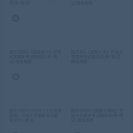
(机考+笔试)
试)精准真题
国开22003《基础会计》开放
国开415《建筑土木》开放大
大学期末考试题库(机考+笔
学期末考试题库(机考+笔试)
试) 精准真题
精准真题
国开11057,11819《人力资源
国开24003《健康与保险》开
管理》开放大学期末考试题
放大学期末考试题库(机考+笔
库(机考+笔试)
试) 精准真题