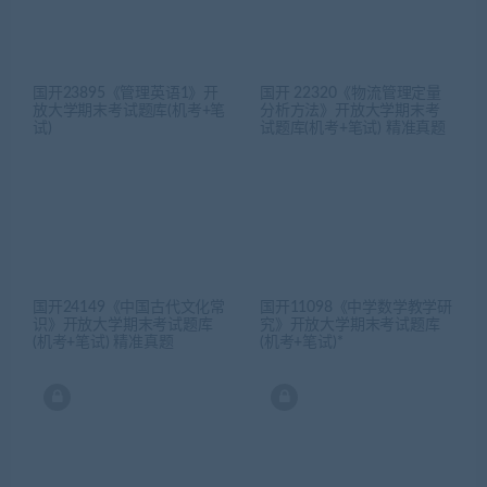
国开23895《管理英语1》开
国开 22320《物流管理定量
放大学期末考试题库(机考+笔
分析方法》开放大学期末考
试)
试题库(机考+笔试) 精准真题
国开24149《中国古代文化常
国开11098《中学数学教学研
识》开放大学期末考试题库
究》开放大学期末考试题库
(机考+笔试) 精准真题
(机考+笔试)*