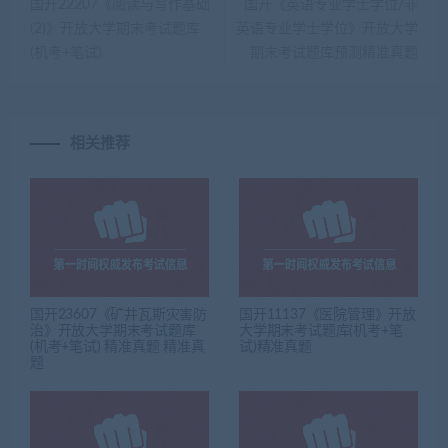
国开22207《阅读与写作基础
国开《英语专业学士学位/非
(2)》开放大学期末考试题库
英语专业学士学位》开放大学
(机考+笔试)
期末考试题库预测精准真题
相关推荐
国开23607《矿井瓦斯灾害防
国开11137《医院管理》开放
治》开放大学期末考试题库
大学期末考试题库(机考+笔
(机考+笔试) 精准真题 精准真
试)精准真题
题