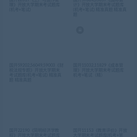
国开22617《生产与运作管
国开59804,55057《国际会
理》开放大学期末考试题库
计》开放大学期末考试题库
(机考+笔试)
(机考+笔试) 精准真题 精准真
题
国开59202,56049,59003《财
国开11032,11829《成本管
税法规专题》开放大学期末
理》开放大学期末考试题库
考试题库(机考+笔试) 精准真
机考+笔试（精）
题 精准真题
国开22190《简明经济学教
国开11153《教育评价》开放
程》开放大学期末考试题库
大学期末考试题库(机考+笔