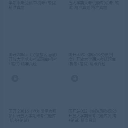
学期末考试题库(机考+笔试)
放大学期末考试题库(机考+笔
精准真题
试) 精准真题 精准真题
国开23865《民航旅客运输》
国开5090《国家公务员制
开放大学期末考试题库(机考
度》开放大学期末考试题库
+笔试) 精准真题
(机考+笔试) 精准真题
国开 23816《老年常见病照
国开24022《金融风险概论》
护》开放大学期末考试题库
开放大学期末考试题库(机考
(机考+笔试)
+笔试) 精准真题