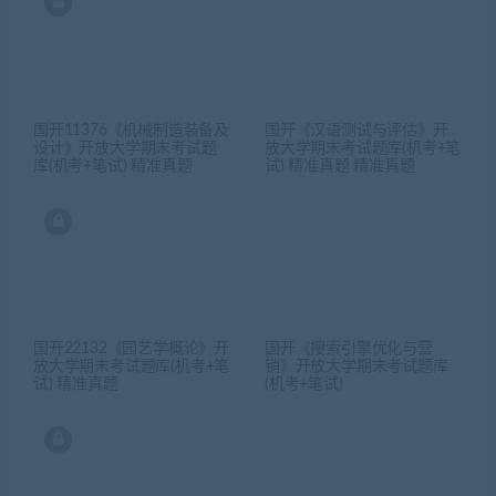
国开11376《机械制造装备及
国开《汉语测试与评估》开
设计》开放大学期末考试题
放大学期末考试题库(机考+笔
库(机考+笔试) 精准真题
试) 精准真题 精准真题
国开22132《园艺学概论》开
国开《搜索引擎优化与营
放大学期末考试题库(机考+笔
销》开放大学期末考试题库
试) 精准真题
(机考+笔试)