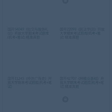
国开54049《社交与服务礼
国开22098《民法学(2)》开放
仪》开放大学期末考试题库
大学期末考试题库(机考+笔
(机考+笔试) 精准真题
试) 精准真题
国开11245《中外广告史》开
国开42707《种植业基础》开
放大学期末考试题库(机考+笔
放大学期末考试题库(机考+笔
试)
试) 精准真题