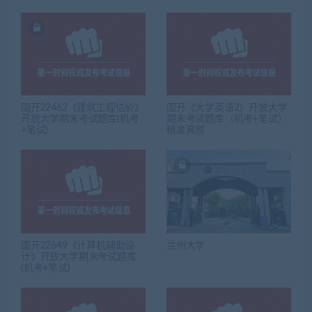
国开22462《建筑工程估价》
国开《大学英语2》开放大学
开放大学期末考试题库(机考
期末考试题库（机考+笔试）
+笔试)
精准真题
国开22649《计算机辅助设
兰州大学
计》开放大学期末考试题库
(机考+笔试)