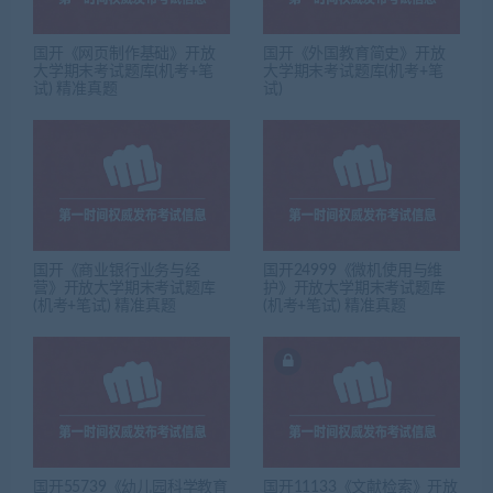
国开《网页制作基础》开放
国开《外国教育简史》开放
大学期末考试题库(机考+笔
大学期末考试题库(机考+笔
试) 精准真题
试)
国开《商业银行业务与经
国开24999《微机使用与维
营》开放大学期末考试题库
护》开放大学期末考试题库
(机考+笔试) 精准真题
(机考+笔试) 精准真题
国开55739《幼儿园科学教育
国开11133《文献检索》开放