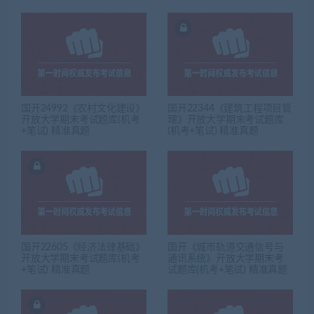
国开24992《农村文化建设》
国开22344《建筑工程项目管
开放大学期末考试题库(机考
理》开放大学期末考试题库
+笔试) 精准真题
(机考+笔试) 精准真题
国开22605《经济法律基础》
国开《城市轨道交通信号与
开放大学期末考试题库(机考
通讯系统》开放大学期末考
+笔试) 精准真题
试题库(机考+笔试) 精准真题