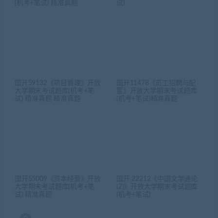
(机考+笔试) 精准真题
试)
国开59132《项目管理》开放
国开11478《员工招聘与配
大学期末考试题库(机考+笔
置》开放大学期末考试题库
试) 精准真题 精准真题
(机考+笔试)精准真题
国开55009《资本经营》开放
国开 22212《中国文学通论
大学期末考试题库(机考+笔
(2)》开放大学期末考试题库
试) 精准真题
(机考+笔试)