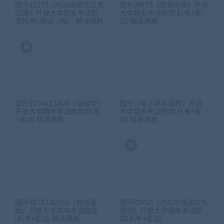
国开11375《Matlab语言及其
国开24973《旅游地理》开放
应用》开放大学期末考试题
大学期末考试题库(机考+笔
库机考+笔试（精） 精准真题
试) 精准真题
国开11046,11828《金融学》
国开《电子商务服务》开放
开放大学期末考试题库(机考
大学期末考试题库(机考+笔
+笔试) 精准真题
试) 精准真题
国开42727,42765《税收基
国开23926《汽车市场调查与
础》开放大学期末考试题库
预测》开放大学期末考试题
(机考+笔试) 精准真题
库(机考+笔试)