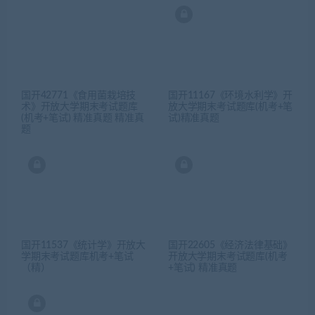
国开42771《食用菌栽培技
国开11167《环境水利学》开
术》开放大学期末考试题库
放大学期末考试题库(机考+笔
(机考+笔试) 精准真题 精准真
试)精准真题
题
国开11537《统计学》开放大
国开22605《经济法律基础》
学期末考试题库机考+笔试
开放大学期末考试题库(机考
（精）
+笔试) 精准真题