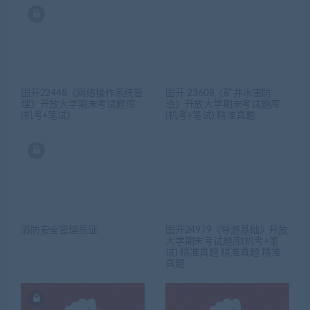
国开22448《网络操作系统管
国开 23608《矿井水害防
理》开放大学期末考试题库
治》开放大学期末考试题库
(机考+笔试)
(机考+笔试) 精准真题
消防安全管理员证
国开24979《导游基础》开放
大学期末考试题库(机考+笔
试) 精准真题 精准真题 精准
真题