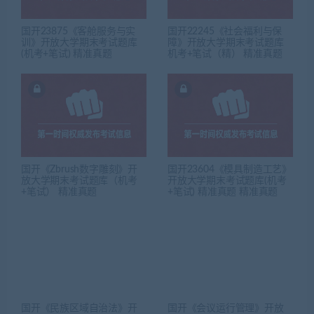
国开23875《客舱服务与实
国开22245《社会福利与保
训》开放大学期末考试题库
障》开放大学期末考试题库
(机考+笔试) 精准真题
机考+笔试（精） 精准真题
国开《Zbrush数字雕刻》开
国开23604《模具制造工艺》
放大学期末考试题库（机考
开放大学期末考试题库(机考
+笔试） 精准真题
+笔试) 精准真题 精准真题
国开《民族区域自治法》开
国开《会议运行管理》开放