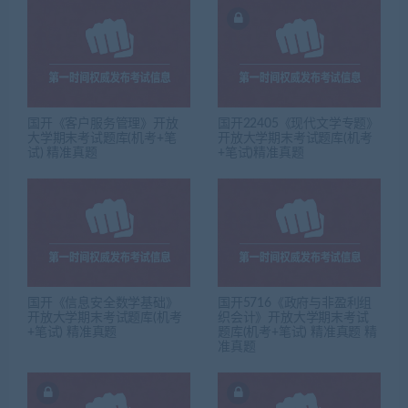
国开《客户服务管理》开放
国开22405《现代文学专题》
大学期末考试题库(机考+笔
开放大学期末考试题库(机考
试) 精准真题
+笔试)精准真题
国开《信息安全数学基础》
国开5716《政府与非盈利组
开放大学期末考试题库(机考
织会计》开放大学期末考试
+笔试) 精准真题
题库(机考+笔试) 精准真题 精
准真题