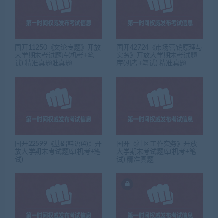
国开11250《文论专题》开放
国开42724《市场营销原理与
大学期末考试题库(机考+笔
实务》开放大学期末考试题
试) 精准真题准真题
库(机考+笔试) 精准真题
国开22599《基础韩语(4)》开
国开《社区工作实务》开放
放大学期末考试题库(机考+笔
大学期末考试题库(机考+笔
试)
试) 精准真题