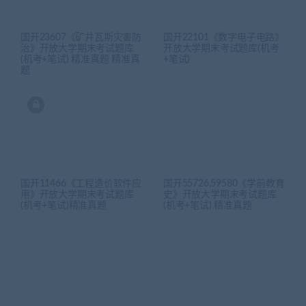
国开23607《矿井瓦斯灾害防
国开22101《数字电子电路》
治》开放大学期末考试题库
开放大学期末考试题库(机考
(机考+笔试) 精准真题 精准真
+笔试)
题
国开11466《工程造价软件应
国开55726,59580《学前教育
用》开放大学期末考试题库
史》开放大学期末考试题库
(机考+笔试)精准真题
(机考+笔试) 精准真题