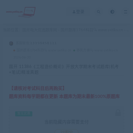
登录
当前位置：
国开电大优选题库网
国开题库1764科目🔍 www.yxtiku.cn
国开 11386《工程造价概论》开放大学期末考试题库(机考+笔试)精准真题
>
>
客服微信:𝟭𝟯𝟯𝟱𝟵𝟰𝟱𝟴𝟭𝟭𝟭
国开题库1764科目🔍 www.yxtiku.cn
移民方案🔍-www-yxtiku-cn
2026-06-20
国开 11386《工程造价概论》开放大学期末考试题库(机考
+笔试)精准真题
【请核对考试科目后再购买】
题库资料每学期都在更新 本题库为期末最新100%原题库
暂无优惠
当前隐藏内容需要支付
29积分