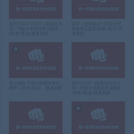
国开11042,11872《国际经济
国开《法学概论》开放大学
法》开放大学期末考试题库
期末考试题库(机考+笔试) 精
(机考+笔试) 精准真题
准真题
差价链接 开放大学期末考试
国开11347《财务估值与决
题库（机考+笔试） 精准真题
策》开放大学期末考试题库
(机考+笔试) 精准真题