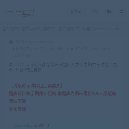
登录
当前位置：
国开电大优选题库网
国开题库1764科目🔍 www.yxtiku.cn
国开11156《现代教育管理专题》开放大学期末考试题库(机考+笔试)精准真题
>
>
客服微信:𝟭𝟯𝟯𝟱𝟵𝟰𝟱𝟴𝟭𝟭𝟭
国开题库1764科目🔍 www.yxtiku.cn
移民方案🔍-www-yxtiku-cn
2026-06-20
国开11156《现代教育管理专题》开放大学期末考试题库(机
考+笔试)精准真题
【请核对考试科目后再购买】
题库资料每学期都在更新 本题库为期末最新100%原题库
请勿下载
暂无资源
www.yxtiku.cn/题库网