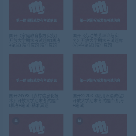
国开《家庭教育指导实务》
国开《劳动关系理论与实
开放大学期末考试题库(机考
务》开放大学期末考试题库
+笔试) 精准真题 精准真题
(机考+笔试) 精准真题
国开24993《农村信息化技
国开22203《应用汉语教程》
术》开放大学期末考试题库
开放大学期末考试题库(机考
(机考+笔试) 精准真题
+笔试)