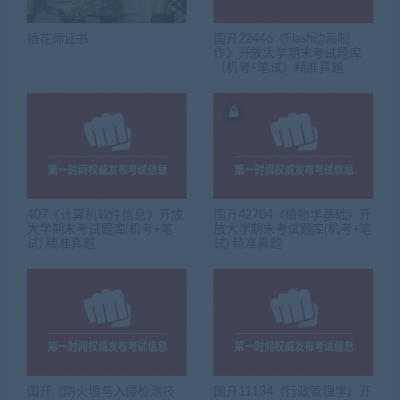
插花师证书
国开22446《Flash动画制
作》开放大学期末考试题库
（机考+笔试）精准真题
407《计算机软件信息》开放
国开42704《植物学基础》开
大学期末考试题库(机考+笔
放大学期末考试题库(机考+笔
试) 精准真题
试) 精准真题
国开《防火墙与入侵检测技
国开11134《行政管理学》开