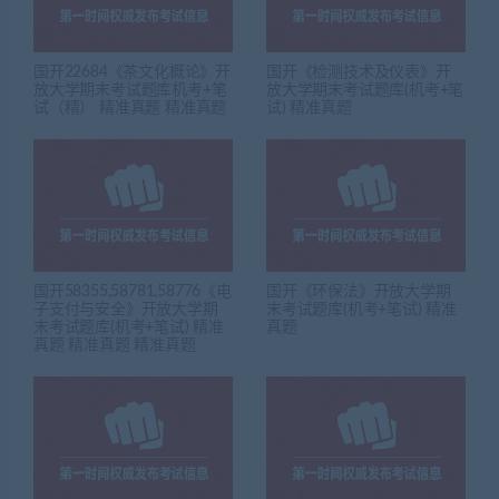
国开22684《茶文化概论》开
国开《检测技术及仪表》开
放大学期末考试题库机考+笔
放大学期末考试题库(机考+笔
试（精） 精准真题 精准真题
试) 精准真题
国开58355,58781,58776《电
国开《环保法》开放大学期
子支付与安全》开放大学期
末考试题库(机考+笔试) 精准
末考试题库(机考+笔试) 精准
真题
真题 精准真题 精准真题