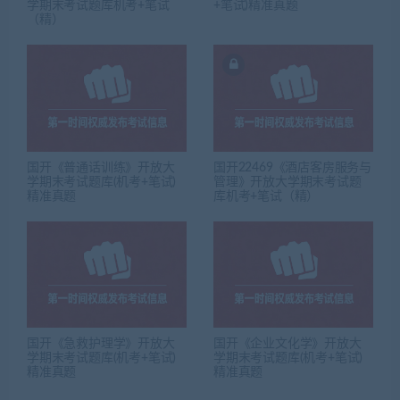
学期末考试题库机考+笔试
+笔试)精准真题
（精）
国开《普通话训练》开放大
国开22469《酒店客房服务与
学期末考试题库(机考+笔试)
管理》开放大学期末考试题
精准真题
库机考+笔试（精）
国开《急救护理学》开放大
国开《企业文化学》开放大
学期末考试题库(机考+笔试)
学期末考试题库(机考+笔试)
精准真题
精准真题