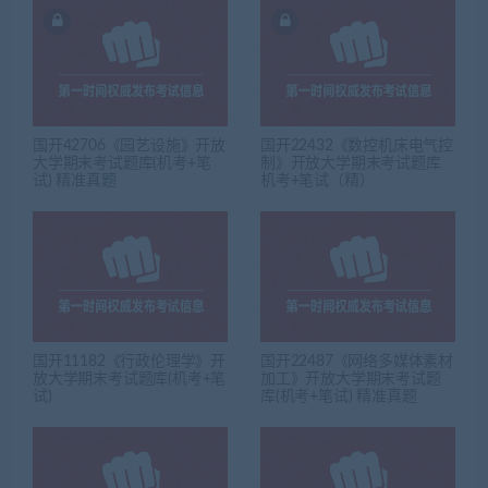
国开42706《园艺设施》开放
国开22432《数控机床电气控
大学期末考试题库(机考+笔
制》开放大学期末考试题库
试) 精准真题
机考+笔试（精）
国开11182《行政伦理学》开
国开22487《网络多媒体素材
放大学期末考试题库(机考+笔
加工》开放大学期末考试题
试)
库(机考+笔试) 精准真题