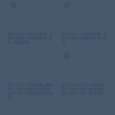
国开22062《单片机技术》开
国开22052《水资源管理》开
放大学期末考试题库机考+笔
放大学期末考试题库(机考+笔
试（精准真题）
试)
国开59073《学前特殊儿童教
国开10891,11334《纳税筹
育》开放大学期末考试题库
划》开放大学期末考试题库
(机考+笔试) 精准真题 精准真
机考+笔试（精） 精准真题
题