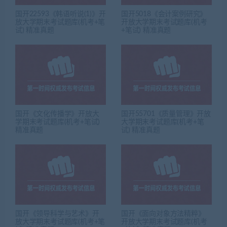
国开22593《韩语听说(1)》开
国开5018《会计案例研究》
放大学期末考试题库(机考+笔
开放大学期末考试题库(机考
试) 精准真题
+笔试) 精准真题
国开《文化传播学》开放大
国开55701《质量管理》开放
学期末考试题库(机考+笔试)
大学期末考试题库(机考+笔
精准真题
试) 精准真题
国开《领导科学与艺术》开
国开《面向对象方法精粹》
放大学期末考试题库(机考+笔
开放大学期末考试题库(机考