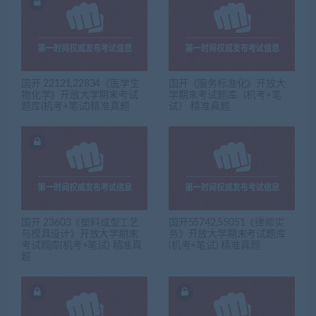
国开 22121,22834《医学生
国开《服务标准化》开放大
物化学》开放大学期末考试
学期末考试题库（机考+笔
题库(机考+笔试)精准真题
试） 精准真题
国开 23603《塑料成型工艺
国开55742,55051《律师实
与模具设计》开放大学期末
务》开放大学期末考试题库
考试题库(机考+笔试) 精准真
(机考+笔试) 精准真题
题