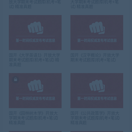
放大学期末考试题库(机考+笔
大学期末考试题库(机考+笔
试) 精准真题
试) 精准真题
国开《大学英语1》开放大学
国开《汉字概论》开放大学
期末考试题库(机考+笔试) 精
期末考试题库(机考+笔试)
准真题
国开《园林树木学》开放大
国开《公共政策学》开放大
学期末考试题库(机考+笔试)
学期末考试题库(机考+笔试)
精准真题
精准真题