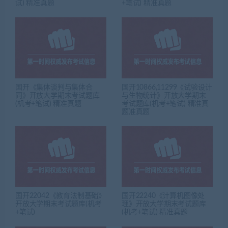
试) 精准真题
+笔试) 精准真题
国开《集体谈判与集体合
国开10866,11299《试验设计
同》开放大学期末考试题库
与生物统计》开放大学期末
(机考+笔试) 精准真题
考试题库(机考+笔试) 精准真
题准真题
国开22042《教育法制基础》
国开22240《计算机图像处
开放大学期末考试题库(机考
理》开放大学期末考试题库
+笔试)
(机考+笔试) 精准真题