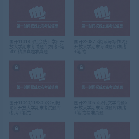
国开11318《社会统计学》开
国开22087《阅读与写作(2)》
放大学期末考试题库(机考+笔
开放大学期末考试题库(机考
试)* 精准真题准真题
+笔试)
国开11040,11830《公司概
国开22405《现代文学专题》
论》开放大学期末考试题库
开放大学期末考试题库(机考
(机考+笔试)
+笔试)精准真题