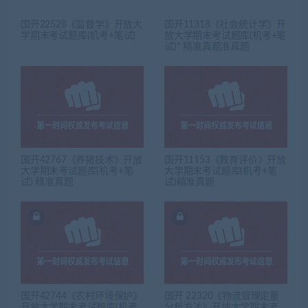
国开22528《监督学》开放大
国开11318《社会统计学》开
学期末考试题库(机考+笔试)
放大学期末考试题库(机考+笔
试)* 精准真题准真题
国开42767《养猪技术》开放
国开11153《教育评价》开放
大学期末考试题库(机考+笔
大学期末考试题库(机考+笔
试) 精准真题
试)精准真题
国开42744《农村环境保护》
国开 22320《物流管理定量
开放大学期末考试题库(机考
分析方法》开放大学期末考