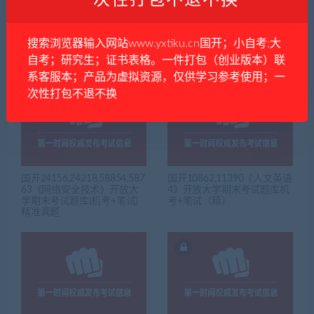
国开56816《塑造良好的性
国开11157,59795《现代教育
搜索浏览器输入网站www.yxtiku.cn国开；小自考;大
格》开放大学期末考试题库
技术》开放大学期末考试题
自考；研究生；证书表格。一件打包（创业版本）联
(机考+笔试)
库(机考+笔试)精准真题
系客服本；产品为虚拟资源，仅供学习参考使用；一
次性打包不退不换
国开24156,24218,58854,587
国开10862,11390《人文英语
63《网络安全技术》开放大
4》开放大学期末考试题库机
学期末考试题库(机考+笔试)
考+笔试（精）
精准真题