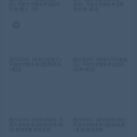
价》开放大学期末考试题库
商务》开放大学期末考试题
机考+笔试（精）
库(机考+笔试)
国开22050《水利工程施工》
国开22207《阅读与写作基础
开放大学期末考试题库(机考
(2)》开放大学期末考试题库
+笔试)
(机考+笔试)
国开42764《饲养与饲料》开
国开24013《期货投资分析》
放大学期末考试题库(机考+笔
开放大学期末考试题库(机考
试) 精准真题 精准真题
+笔试) 精准真题