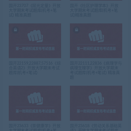
国开23707《屈光定量》开放
国开《社区护理学本》开放
大学期末考试题库(机考+笔
大学期末考试题库(机考+笔
试) 精准真题
试)精准真题
国开22159,22887,57516《综
国开22111,22836《病理学与
合英语2》开放大学期末考试
病理生理学》开放大学期末
题库(机考+笔试)
考试题库(机考+笔试) 精准真
题
国开23633《茶健康学》开放
国开23618《劳动关系基础英
大学期末考试题库(机考+笔
语》开放大学期末考试题库