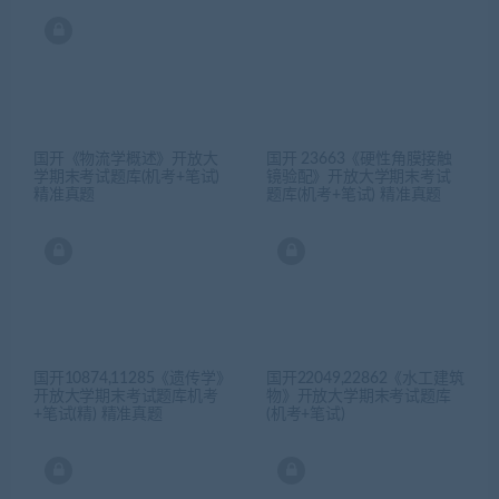
国开《物流学概述》开放大
国开 23663《硬性角膜接触
学期末考试题库(机考+笔试)
镜验配》开放大学期末考试
精准真题
题库(机考+笔试) 精准真题
国开10874,11285《遗传学》
国开22049,22862《水工建筑
开放大学期末考试题库机考
物》开放大学期末考试题库
+笔试(精) 精准真题
(机考+笔试)