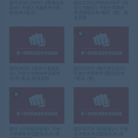
国开22081,24991《管理信息
国开22246,59044,59607《社
系统》开放大学期末考试题
会工作概论》开放大学期末
库(机考+笔试)
考试题库机考+笔试（精） 精
准真题
国开24023《营养与食品安
国开23929《电气安全技术》
全》开放大学期末考试题库
开放大学期末考试题库机考
(机考+笔试) 精准真题
+笔试（精）
国开《农村经济管理》开放
国开42728《初级会计》开放
大学期末考试题库(机考+笔
大学期末考试题库(机考+笔