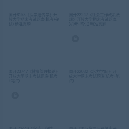
国开8153《医学遗传学》开
国开22247《社会工作政策法
放大学期末考试题库(机考+笔
规》开放大学期末考试题库
试) 精准真题
(机考+笔试) 精准真题
国开23747《健康管理概论》
国开22032《水力学(B)》开
开放大学期末考试题库(机考
放大学期末考试题库(机考+笔
+笔试)
试)
国开 22449《安装工程估
国开《国际贸易与跨境电子