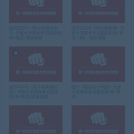
国开22225《物业管理实务
国开22302《供应链管理》开
1》开放大学期末考试题库(机
放大学期末考试题库机考+笔
考+笔试) 精准真题
试（精） 精准真题
国开44990《电子商务概论
国开《模具设计制造》开放
农》开放大学期末考试题库
大学期末考试题库(机考+笔
(机考+笔试) 精准真题
试)