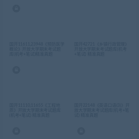
国开11611,23948《预防医学
国开42721《乡镇行政管理》
概论》开放大学期末考试题
开放大学期末考试题库(机考
库(机考+笔试)精准真题
+笔试) 精准真题
国开11110,11655《工程地
国开22148《英语口语(3)》开
质》开放大学期末考试题库
放大学期末考试题库(机考+笔
(机考+笔试) 精准真题
试) 精准真题