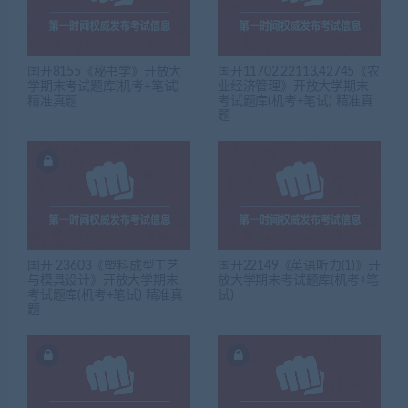
国开8155《秘书学》开放大
国开11702,22113,42745《农
学期末考试题库(机考+笔试)
业经济管理》开放大学期末
精准真题
考试题库(机考+笔试) 精准真
题
国开 23603《塑料成型工艺
国开22149《英语听力(1)》开
与模具设计》开放大学期末
放大学期末考试题库(机考+笔
考试题库(机考+笔试) 精准真
试)
题