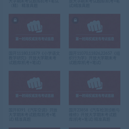
大学期末考试题库机考+笔试
放大学期末考试题库(机考+笔
（精） 精准真题
试)精准真题
国开11180,11879《小学语文
国开11070,11826,22657《组
教学研究》开放大学期末考
织行为学》开放大学期末考
试题库(机考+笔试)
试题库(机考+笔试)
国开8391《汽车空调》开放
国开23858《汽车检测诊断与
大学期末考试题库(机考+笔
维修》开放大学期末考试题
试) 精准真题
库(机考+笔试) 精准真题