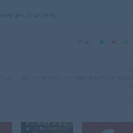
大学期末考试题库(机考+笔试)精准真题
分享到：
下一
库(机考
国开《计算机网络专》开放大学期末考试题库(机考+笔试)精
真