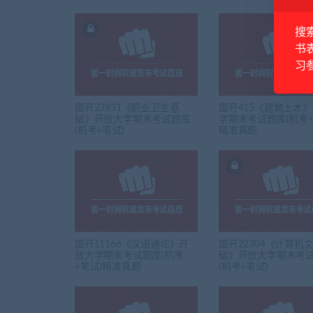
搜索
书
习
国开23931《职业卫生基
国开415《建筑土木
础》开放大学期末考试题库
学期末考试题库(机考+
(机考+笔试)
精准真题
国开11166《汉语通论》开
国开22304《计算机
放大学期末考试题库(机考
础》开放大学期末考
+笔试)精准真题
(机考+笔试)