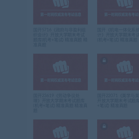
国开5716《政府与非盈利组
国开《机电一体化系
织会计》开放大学期末考试
计》开放大学期末考
题库(机考+笔试) 精准真题 精
(机考+笔试) 精准真题
准真题
国开23619《劳动争议处
国开22071《美学与
理》开放大学期末考试题库
开放大学期末考试题库
(机考+笔试) 精准真题 精准真
+笔试) 精准真题
题