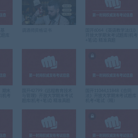
价基
调酒师资格证书
国开6064《英语教学法(1)》
试题库
开放大学期末考试题库(机考
+笔试) 精准真题
》期末
国开42799《远程教育技术
国开11044,11848《合同
(机考
与管理》开放大学期末考试
法》开放大学期末考试题库
题库(机考+笔试) 精准真题
机考+笔试（精）