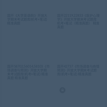
国开《大学英语(B)》开放大
国开22119,22833《医护心理
学期末考试题库(机考+笔试)
学》开放大学期末考试题库
精准真题
机考+笔试（精准真题） 精准
真题
国开58702,56014,58103《市
国开42737《市场调查与商情
场调查与预测》开放大学期
预测》开放大学期末考试题
末考试题库(机考+笔试) 精准
库(机考+笔试) 精准真题
真题 精准真题