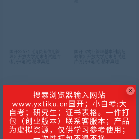
题
国开22571《消费者信用管
国开《物业管理基本制度与
理》开放大学期末考试题库
政策》开放大学期末考试题
(机考+笔试) 精准真题
库(机考+笔试) 精准真题
×
搜索浏览器输入网站
www.yxtiku.cn国开；小自考;大
自考；研究生；证书表格。一件打
国开《标准化理论与方法》
国开23639《劳动关系协调案
开放大学期末考试题库(机考
例分析》开放大学期末考试
包（创业版本）联系客服本；产品
+笔试)
题库(机考+笔试) 精准真题
为虚拟资源，仅供学习参考使用；
一次性打包不退不换