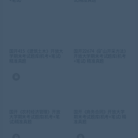
+笔试)
试)精准真题
国开415《建筑土木》开放大
国开22674《矿山开采方法》
学期末考试题库(机考+笔试)
开放大学期末考试题库(机考
精准真题
+笔试) 精准真题
国开《农村经济管理》开放
国开《商务合同》开放大学
大学期末考试题库(机考+笔
期末考试题库(机考+笔试) 精
试)精准真题
准真题