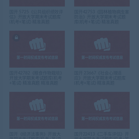
国开 5725《公共组织绩效评
国开42753《园林植物病虫害
估》开放大学期末考试题库
防治》开放大学期末考试题
(机考+笔试) 精准真题
库(机考+笔试) 精准真题
国开42782《粮食作物栽培》
国开 23667《社会心理适
开放大学期末考试题库(机考
应》开放大学期末考试题库
+笔试) 精准真题 精准真题
(机考+笔试) 精准真题
国开《经济法事务》开放大
国开22413《二手车评估》开