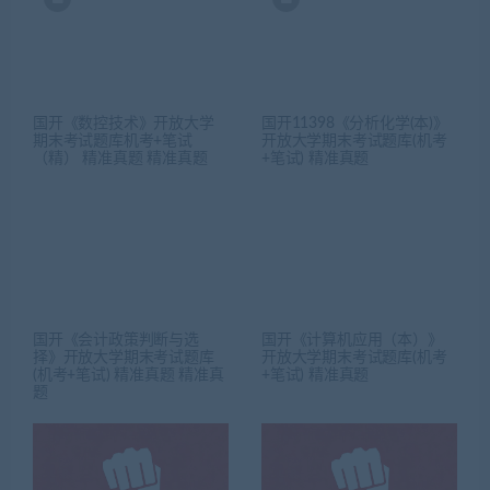
国开《数控技术》开放大学
国开11398《分析化学(本)》
期末考试题库机考+笔试
开放大学期末考试题库(机考
（精） 精准真题 精准真题
+笔试) 精准真题
国开《会计政策判断与选
国开《计算机应用（本）》
择》开放大学期末考试题库
开放大学期末考试题库(机考
(机考+笔试) 精准真题 精准真
+笔试) 精准真题
题