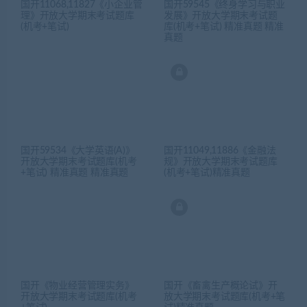
国开11068,11827《小企业管
国开59545《终身学习与职业
理》开放大学期末考试题库
发展》开放大学期末考试题
(机考+笔试)
库(机考+笔试) 精准真题 精准
真题
国开59534《大学英语(A)》
国开11049,11886《金融法
开放大学期末考试题库(机考
规》开放大学期末考试题库
+笔试) 精准真题 精准真题
(机考+笔试)精准真题
国开《物业经营管理实务》
国开《畜禽生产概论试》开
开放大学期末考试题库(机考
放大学期末考试题库(机考+笔