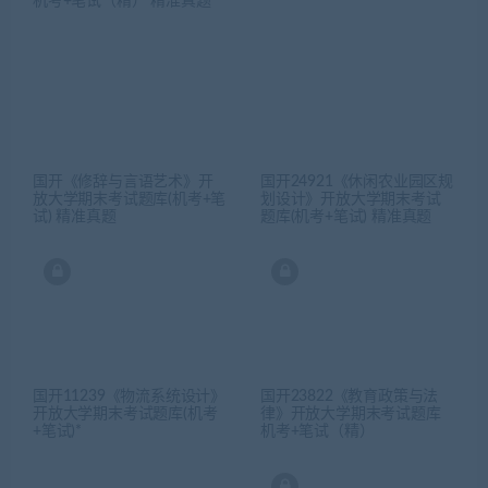
机考+笔试（精） 精准真题
国开《修辞与言语艺术》开
国开24921《休闲农业园区规
放大学期末考试题库(机考+笔
划设计》开放大学期末考试
试) 精准真题
题库(机考+笔试) 精准真题
国开11239《物流系统设计》
国开23822《教育政策与法
开放大学期末考试题库(机考
律》开放大学期末考试题库
+笔试)*
机考+笔试（精）