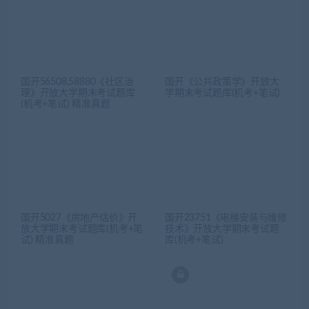
国开56508,58880《社区治
国开《公共政策学》开放大
理》开放大学期末考试题库
学期末考试题库(机考+笔试)
(机考+笔试) 精准真题
国开5027《房地产估价》开
国开23751《电梯安装与维修
放大学期末考试题库(机考+笔
技术》开放大学期末考试题
试) 精准真题
库(机考+笔试)