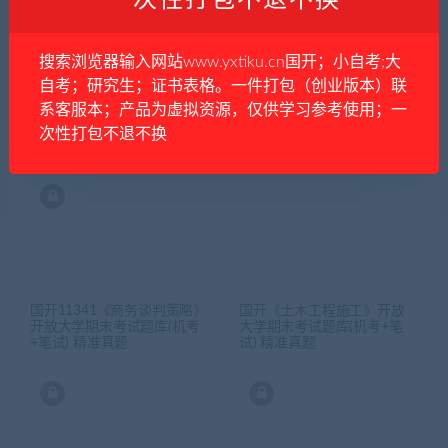
搜索浏览器输入网站www.yxtiku.cn国开；小自考;大
自考；研究生；证书表格。一件打包（创业版本）联
系客服本；产品为虚拟资源，仅供学习参考使用；一
国开23989《保险营销》开放
国开《网页设计与制作》开
大学期末考试题库机考+笔试
放大学期末考试题库(机考+笔
次性打包不退不换
（精） 精准真题
试) 精准真题
国开11341《商务谈判策略》
国开《土木工程施工》开放
开放大学期末考试题库(机考
大学期末考试题库(机考+笔
+笔试) 精准真题
试) 精准真题