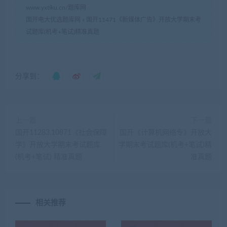
www.yxtiku.cn/题库网
国开电大优选题库网
»
国开11471《新媒体广告》开放大学期末考
试题库(机考+笔试)精准真题
分享到：
上一篇
下一篇
国开11283,10871《社会保障
国开《计算机网络专》开放大
学》开放大学期末考试题库
学期末考试题库(机考+笔试)精
(机考+笔试) 精准真题
准真题
相关推荐