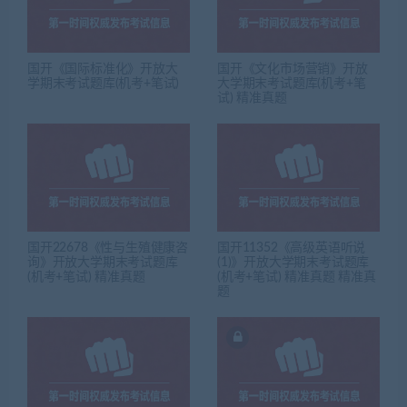
国开《国际标准化》开放大
国开《文化市场营销》开放
学期末考试题库(机考+笔试)
大学期末考试题库(机考+笔
试) 精准真题
国开22678《性与生殖健康咨
国开11352《高级英语听说
询》开放大学期末考试题库
(1)》开放大学期末考试题库
(机考+笔试) 精准真题
(机考+笔试) 精准真题 精准真
题