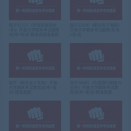
国开11321《市场营销策划
国开22100《模拟电子电路》
(本)》开放大学期末考试题库
开放大学期末考试题库(机考
(机考+笔试) 精准真题准真题
+笔试)
国开《税务会计实务》开放
国开56085《外国银行制度与
大学期末考试题库(机考+笔
业务》开放大学期末考试题
试) 精准真题
库(机考+笔试) 精准真题