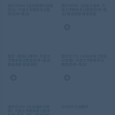
国开22644《运动规律与动画
国开59005《初级汉语#》开
技法》开放大学期末考试题
放大学期末考试题库(机考+笔
库(机考+笔试)
试) 精准真题 精准真题
国开《旅游心理学》开放大
国开11176《水利水电工程造
学期末考试题库(机考+笔试)
价管理》开放大学期末考试
精准真题 精准真题
题库(机考+笔试)
国开22245《社会福利与保
ICA对外汉语教师
障》开放大学期末考试题库