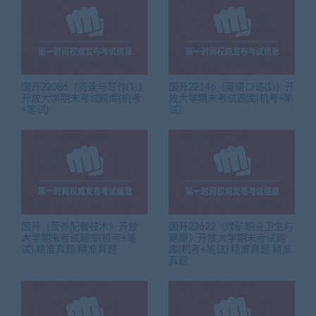
国开22086《阅读与写作(1)》
国开22146《英语口语(1)》开
开放大学期末考试题库(机考
放大学期末考试题库(机考+笔
+笔试)
试)
国开《营养配餐技术》开放
国开23622《煤矿职业卫生与
大学期末考试题库(机考+笔
健康》开放大学期末考试题
试) 精准真题 精准真题
库(机考+笔试) 精准真题 精准
真题