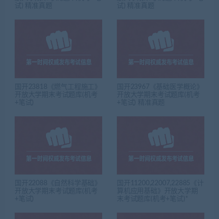
试) 精准真题
试) 精准真题
国开23818《燃气工程施工》
国开23967《基础医学概论》
开放大学期末考试题库(机考
开放大学期末考试题库(机考
+笔试)
+笔试) 精准真题
国开22088《自然科学基础》
国开11200,22007,22885《计
开放大学期末考试题库(机考
算机应用基础》开放大学期
+笔试)
末考试题库(机考+笔试)*