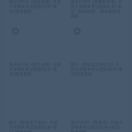
国开24973《旅游地理》开放
国开11009《离散数学本》开
大学期末考试题库(机考+笔
放大学期末考试题库机考+笔
试) 精准真题
试（精准真题） 精准真题准
真题
国开42706《园艺设施》开放
国开《虚拟现实导论试》开
大学期末考试题库(机考+笔
放大学期末考试题库(机考+笔
试) 精准真题
试)精准真题
国开《跨境电子商务》开放
国开55705《教育学》开放大
大学期末考试题库(机考+笔
学期末考试题库(机考+笔试)