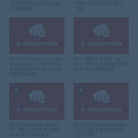
大学期末考试题库(机考+笔
学期末考试题库机考+笔试
试) 精准真题
（精）
国开58288,58803《企业会计
国开《搜索引擎营销（SE
准则应用实务》开放大学期
M）》开放大学期末考试题库
末考试题库(机考+笔试) 精准
(机考+笔试) 精准真题
真题 精准真题
国开11126,11820《社会医
国开22332《高等数学基础》
学》开放大学期末考试题库
开放大学期末考试题库机考
(机考+笔试) 精准真题
+笔试（精）