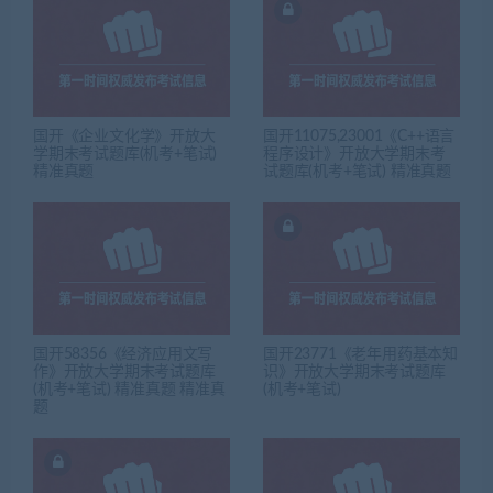
国开《企业文化学》开放大
国开11075,23001《C++语言
学期末考试题库(机考+笔试)
程序设计》开放大学期末考
精准真题
试题库(机考+笔试) 精准真题
国开58356《经济应用文写
国开23771《老年用药基本知
作》开放大学期末考试题库
识》开放大学期末考试题库
(机考+笔试) 精准真题 精准真
(机考+笔试)
题