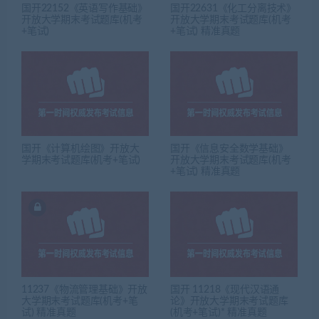
国开22152《英语写作基础》
国开22631《化工分离技术》
开放大学期末考试题库(机考
开放大学期末考试题库(机考
+笔试)
+笔试) 精准真题
国开《计算机绘图》开放大
国开《信息安全数学基础》
学期末考试题库(机考+笔试)
开放大学期末考试题库(机考
+笔试) 精准真题
11237《物流管理基础》开放
国开 11218《现代汉语通
大学期末考试题库(机考+笔
论》开放大学期末考试题库
试) 精准真题
(机考+笔试)* 精准真题