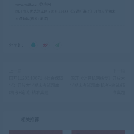
www.yxtiku.cn/题库网
国开电大优选题库网
»
国开11483《汉语听说(2)》开放大学期末
考试题库(机考+笔试)
分享到：
上一篇
下一篇
国开11283,10871《社会保障
国开《计算机网络专》开放大
学》开放大学期末考试题库
学期末考试题库(机考+笔试)精
(机考+笔试) 精准真题
准真题
相关推荐