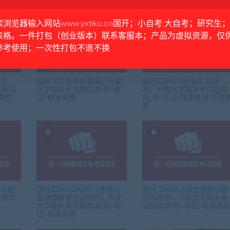
浏览器输入网站www.yxtiku.cn国开；小自考;大自考；研究生
表格。一件打包（创业版本）联系客服本；产品为虚拟资源，仅
参考使用；一次性打包不退不换
调剂
国开《文化市场营销》开放
国开22690《计划生育技
末考试
大学期末考试题库(机考+笔
术》开放大学期末考试题库
真题
试) 精准真题
(机考+笔试) 精准真题 精准
题
律与动
国开22503,24209《学前儿
国开 23645《综合验光仪原
末考试
童健康教育活动指导》开放
理与使用》开放大学期末考
大学期末考试题库(机考+笔
试题库(机考+笔试) 精准真题
试) 精准真题