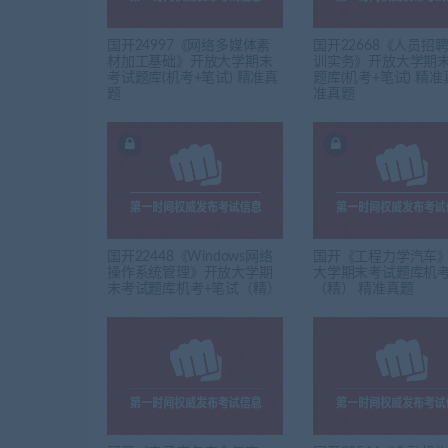
国开24997《网络多媒体素
国开22668《人员招
材加工基础》开放大学期末
训实务》开放大学期
考试题库(机考+笔试) 精准真
题库(机考+笔试) 精准
题
准真题
国开22448《Windows网络
国开《工程力学汽车
操作系统管理》开放大学期
大学期末考试题库机考
末考试题库机考+笔试（精）
（精） 精准真题