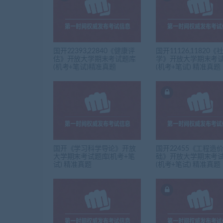
国开22393,22840《健康评
国开11126,11820《
估》开放大学期末考试题库
学》开放大学期末考
(机考+笔试)精准真题
(机考+笔试) 精准真题
国开《学习科学导论》开放
国开22455《工程造
大学期末考试题库(机考+笔
础》开放大学期末考
试) 精准真题
(机考+笔试) 精准真题