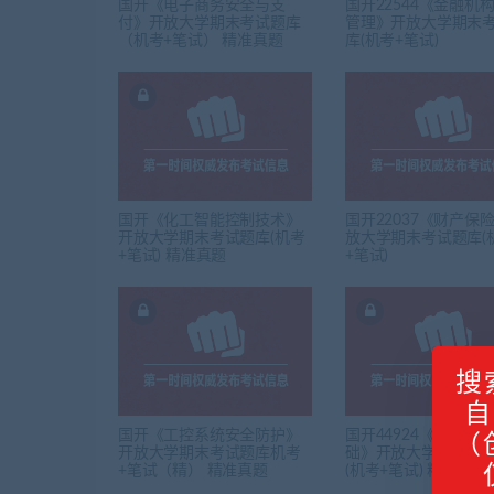
国开《电子商务安全与支
国开22544《金融机
付》开放大学期末考试题库
管理》开放大学期末
（机考+笔试） 精准真题
库(机考+笔试)
国开《化工智能控制技术》
国开22037《财产保
开放大学期末考试题库(机考
放大学期末考试题库(
+笔试) 精准真题
+笔试)
搜
自
国开《工控系统安全防护》
国开44924《农业经
（
开放大学期末考试题库机考
础》开放大学期末考
+笔试（精） 精准真题
(机考+笔试) 精准真题