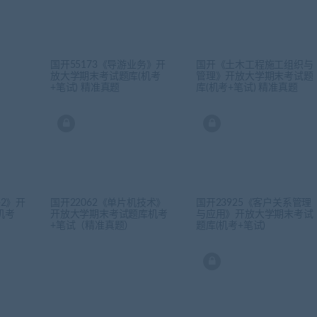
国开55173《导游业务》开
国开《土木工程施工组织与
放大学期末考试题库(机考
管理》开放大学期末考试题
+笔试) 精准真题
库(机考+笔试) 精准真题
语2》开
国开22062《单片机技术》
国开23925《客户关系管理
机考
开放大学期末考试题库机考
与应用》开放大学期末考试
+笔试（精准真题）
题库(机考+笔试)