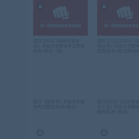
国开23928《特种设备安
国开 22121,22834
全》开放大学期末考试题库
物化学》开放大学期
机考+笔试（精）
题库(机考+笔试)精准
国开《税收学》开放大学期
国开22650《光伏电
末考试题库(机考+笔试)
与工艺》开放大学期
题库(机考+笔试)