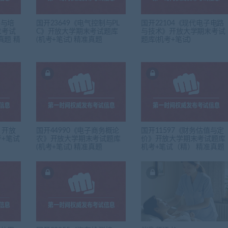
聘与培
国开23649《电气控制与PL
国开22104《现代电子电路
末考试
C》开放大学期末考试题库
与技术》开放大学期末考试
真题 精
(机考+笔试) 精准真题
题库(机考+笔试)
》开放
国开44990《电子商务概论
国开11597《财务估值与定
+笔试
农》开放大学期末考试题库
价》开放大学期末考试题库
(机考+笔试) 精准真题
机考+笔试（精） 精准真题