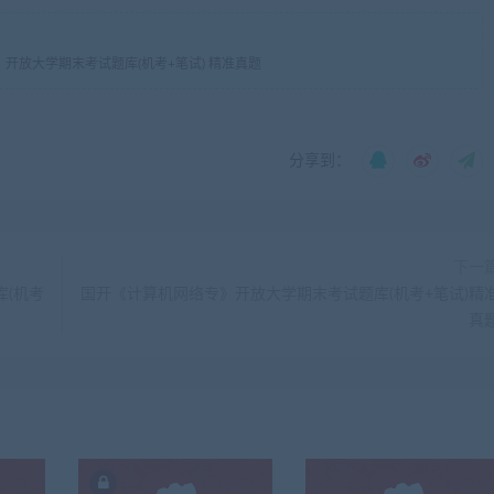
》开放大学期末考试题库(机考+笔试) 精准真题
分享到：
下一
库(机考
国开《计算机网络专》开放大学期末考试题库(机考+笔试)精
真