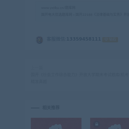
www.yxtiku.cn/题库网
国开电大优选题库网
»
国开22188《法律基础与实务》开
客服微信:𝟭𝟯𝟯𝟱𝟵𝟰𝟱𝟴𝟭𝟭𝟭
钻石
上一篇
国开《社会工作综合能力》开放大学期末考试题库(机考+
精准真题
相关推荐