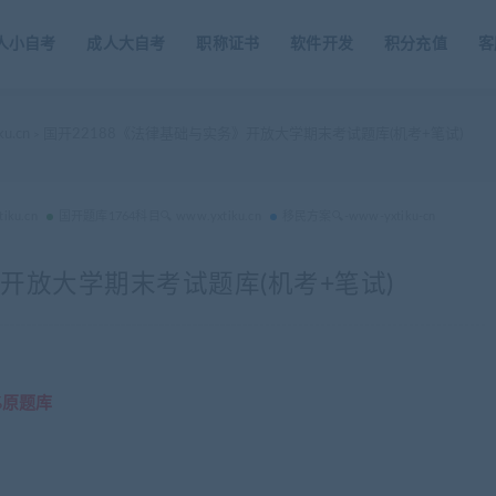
人小自考
成人大自考
职称证书
软件开发
积分充值
客
u.cn
国开22188《法律基础与实务》开放大学期末考试题库(机考+笔试)
>
ku.cn
国开题库1764科目🔍 www.yxtiku.cn
移民方案🔍-www-yxtiku-cn
》开放大学期末考试题库(机考+笔试)
%原题库