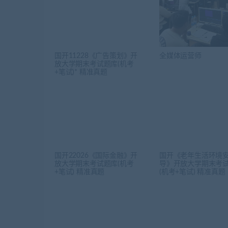
国开11228《广告策划》开
全媒体运营师
放大学期末考试题库(机考
+笔试)* 精准真题
国开22026《国际金融》开
国开《老年生活环境
放大学期末考试题库(机考
导》开放大学期末考
+笔试) 精准真题
(机考+笔试) 精准真题