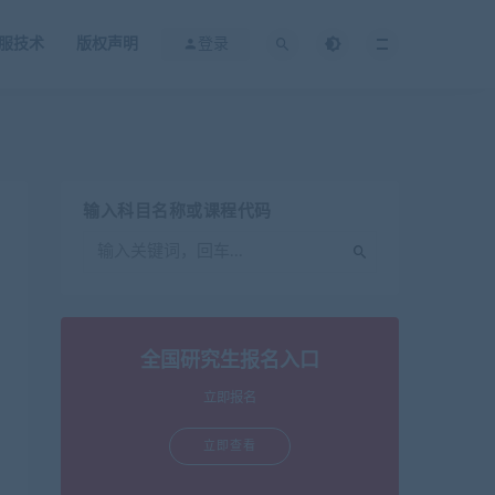
服技术
版权声明
登录
输入科目名称或课程代码
全国研究生报名入口
立即报名
立即查看