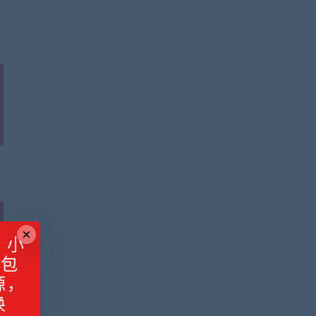
×
；小
打包
源，
换