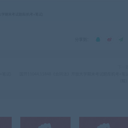
大学期末考试题库(机考+笔试)
分享到：
下一
笔试)
国开11044,11848《合同法》开放大学期末考试题库机考+笔
（精