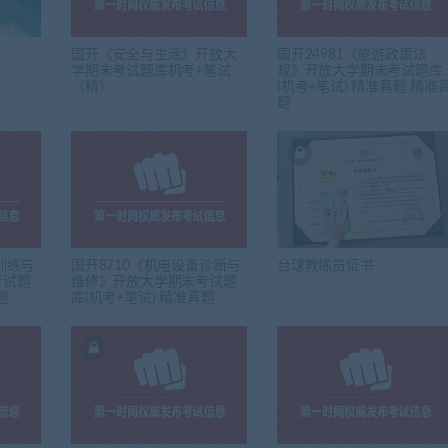
国开《安全与生活》开放大
国开24981《旅游政策法
学期末考试题库机考+笔试
规》开放大学期末考试题库
（精）
(机考+笔试) 精准真题 精准
题
训练与
国开8710《机电设备诊断与
台球教练员证书
考试题
维修》开放大学期末考试题
题
库(机考+笔试) 精准真题