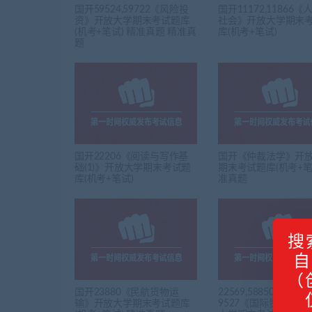
国开59524,59722《风险投
国开11172,11866《
资》开放大学期末考试题库
社会》开放大学期末
(机考+笔试) 精准真题 精准真
库(机考+笔试)
题
国开22206《阅读与写作基
国开《仲裁法学》开
础(1)》开放大学期末考试题
期末考试题库(机考+笔
库(机考+笔试)
准真题
搜
自
（
国开23880《民航货物运
22569,58850,59774,5
输》开放大学期末考试题库
9527《国际贸易实务