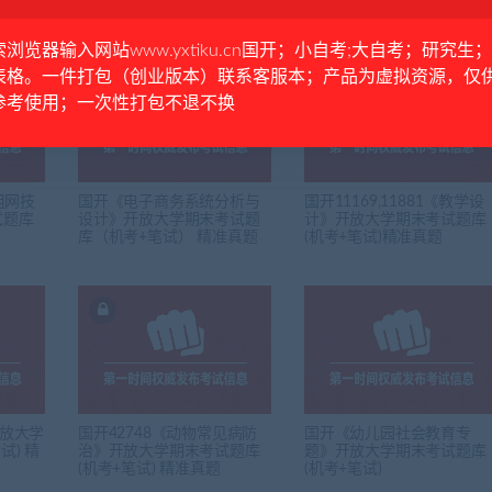
考+笔
准真题
精准真题
浏览器输入网站www.yxtiku.cn国开；小自考;大自考；研究生
表格。一件打包（创业版本）联系客服本；产品为虚拟资源，仅
参考使用；一次性打包不退不换
组网技
国开《电子商务系统分析与
国开11169,11881《教学设
试题库
设计》开放大学期末考试题
计》开放大学期末考试题库
库（机考+笔试） 精准真题
(机考+笔试)精准真题
开放大学
国开42748《动物常见病防
国开《幼儿园社会教育专
试) 精
治》开放大学期末考试题库
题》开放大学期末考试题库
(机考+笔试) 精准真题
(机考+笔试)