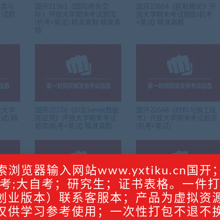
人类与
国开11361《国际商务交
国开23864《民航概论》开
考试题
际》开放大学期末考试题库
放大学期末考试题库(机考
(机考+笔试) 精准真题 精准真
+笔试) 精准真题
题
放大学
国开22236《SQLServer数据
国开22648《材料与施工技
试) 精
库应用》开放大学期末考试
术》开放大学期末考试题库
题库(机考+笔试) 精准真题
(机考+笔试)
索浏览器输入网站www.yxtiku.cn国开
考;大自考；研究生；证书表格。一件
创业版本）联系客服本；产品为虚拟资
9785,5
国开《汉语书法》开放大学
国开《营养与健康》开放大
仅供学习参考使用；一次性打包不退不
》开放
期末考试题库(机考+笔试) 精
学期末考试题库(机考+笔试)