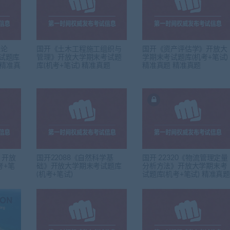
概论
国开《土木工程施工组织与
国开《资产评估学》开放大
考试题库
管理》开放大学期末考试题
学期末考试题库(机考+笔试)
 精准真
库(机考+笔试) 精准真题
精准真题 精准真题
》开放
国开22088《自然科学基
国开 22320《物流管理定量
考+笔
础》开放大学期末考试题库
分析方法》开放大学期末考
(机考+笔试)
试题库(机考+笔试) 精准真题