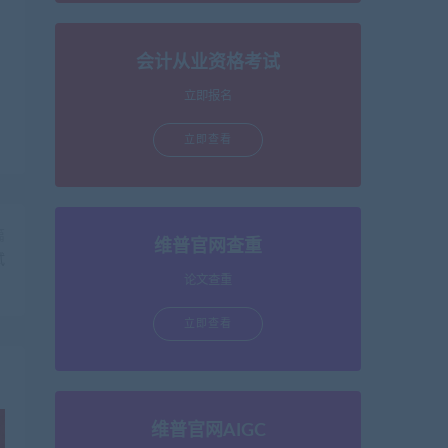
会计从业资格考试
立即报名
立即查看
篇
维普官网查重
试
论文查重
）
立即查看
维普官网AIGC