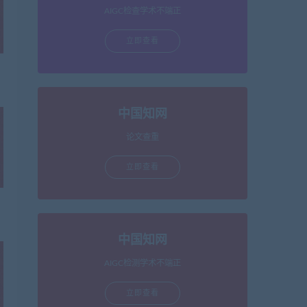
AIGC检查学术不端正
立即查看
中国知网
论文查重
立即查看
开
中国知网
AIGC检测学术不端正
立即查看