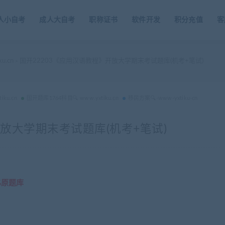
人小自考
成人大自考
职称证书
软件开发
积分充值
客
u.cn
国开22203《应用汉语教程》开放大学期末考试题库(机考+笔试)
>
ku.cn
国开题库1764科目🔍 www.yxtiku.cn
移民方案🔍-www-yxtiku-cn
开放大学期末考试题库(机考+笔试)
%原题库