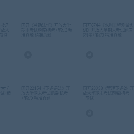
总书记
国开《劳动法学》开放大学
国开8744《水利工程测量实
开放大
期末考试题库(机考+笔试) 精
训》开放大学期末考试题库
笔试
准真题 精准真题
(机考+笔试) 精准真题
放大学
国开22154《英语语法》开
国开23938《管理英语2》
试) 精
放大学期末考试题库(机考
放大学期末考试题库(机考
+笔试) 精准真题
+笔试)