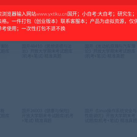
浏览器输入网站www.yxtiku.cn国开；小自考;大自考；研究生
表格。一件打包（创业版本）联系客服本；产品为虚拟资源，仅
参考使用；一次性打包不退不换
虫害防
国开48410《思想道德与法
国开《发动机原理与汽车理
试题库
治》开放大学期末考试题库
论》开放大学期末考试题库
(机考+笔试) 精准真题
(机考+笔试) 精准真题
学概
国开24003《健康与保险》
国开《Linux操作系统安全与
试题库
开放大学期末考试题库(机考
性能调优》开放大学期末考
+笔试) 精准真题
试题库(机考+笔试) 精准真题