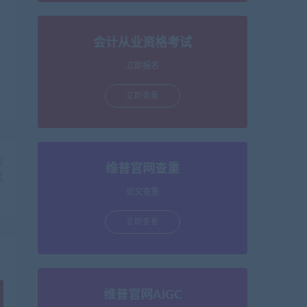
会计从业资格考试
立即报名
立即查看
篇
维普官网查重
试
论文查重
）
立即查看
维普官网AIGC