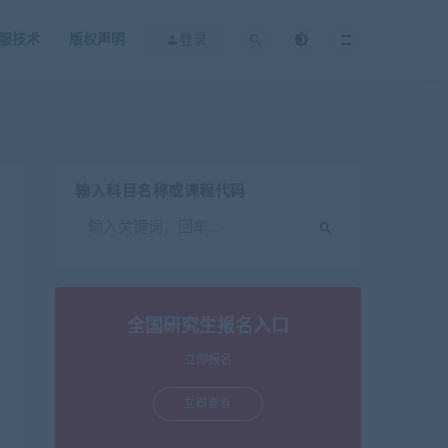
服技术
版权声明
登录
输入科目名称或课程代码
全国研究生报名入口
立即报名
立即查看