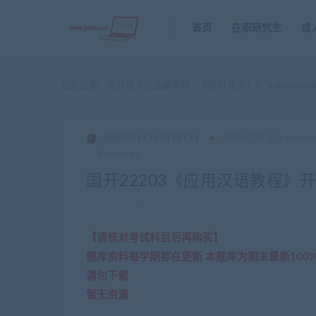
首页
在职研究生
成
当前位置：
国开电大优选题库网
《期刊;论文》》🔍 www.yxtik
>
客服微信:𝟭𝟯𝟯𝟱𝟵𝟰𝟱𝟴𝟭𝟭𝟭
《期刊;论文》》🔍 www.yxti
2026-06-20
国开22203《应用汉语教程》
【请核对考试科目后再购买】
题库资料每学期都在更新 本题库为期末最新100
请勿下载
暂无资源