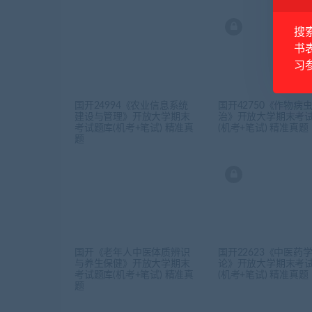
搜索
书
习
国开24994《农业信息系统
国开42750《作物病
建设与管理》开放大学期末
治》开放大学期末考
考试题库(机考+笔试) 精准真
(机考+笔试) 精准真题
题
国开《老年人中医体质辨识
国开22623《中医药
与养生保健》开放大学期末
论》开放大学期末考
考试题库(机考+笔试) 精准真
(机考+笔试) 精准真题
题