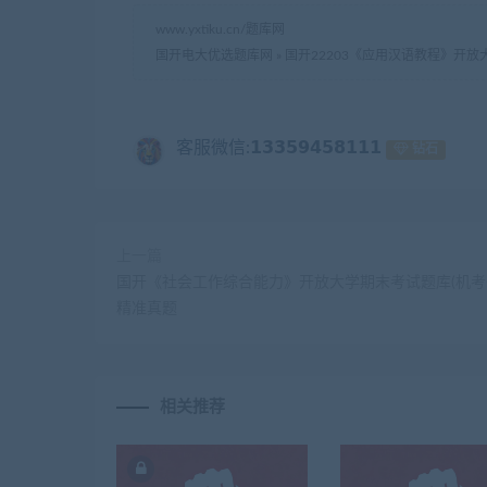
www.yxtiku.cn/题库网
国开电大优选题库网
»
国开22203《应用汉语教程》开放
客服微信:𝟭𝟯𝟯𝟱𝟵𝟰𝟱𝟴𝟭𝟭𝟭
钻石
上一篇
国开《社会工作综合能力》开放大学期末考试题库(机考+
精准真题
相关推荐