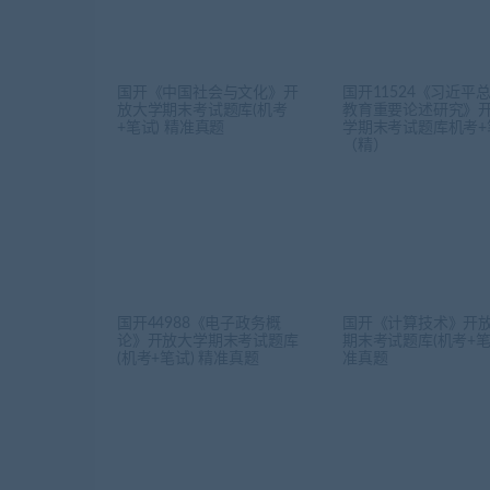
国开《中国社会与文化》开
国开11524《习近平
放大学期末考试题库(机考
教育重要论述研究》
+笔试) 精准真题
学期末考试题库机考+
（精）
国开44988《电子政务概
国开《计算技术》开
论》开放大学期末考试题库
期末考试题库(机考+笔
(机考+笔试) 精准真题
准真题