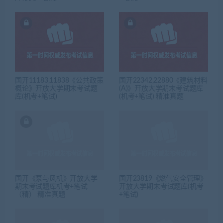
国开11183,11838《公共政策
国开22342,22880《建筑材料
概论》开放大学期末考试题
(A)》开放大学期末考试题库
库(机考+笔试)
(机考+笔试) 精准真题
国开《泵与风机》开放大学
国开23819《燃气安全管理》
期末考试题库机考+笔试
开放大学期末考试题库(机考
（精） 精准真题
+笔试)