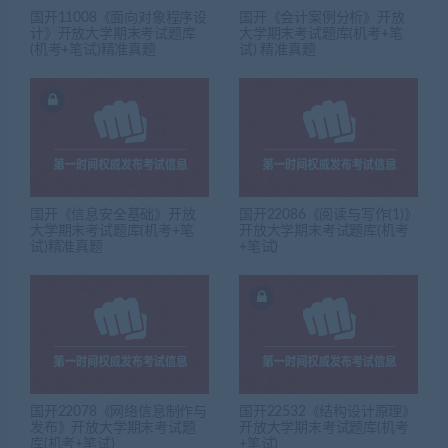
国开11008《面向对象程序设
国开《会计案例分析》开放
计》开放大学期末考试题库
大学期末考试题库(机考+笔
(机考+笔试)精准真题
试) 精准真题
国开《信息安全基础》开放
国开22086《阅读与写作(1)》
大学期末考试题库(机考+笔
开放大学期末考试题库(机考
试)精准真题
+笔试)
国开22078《网络信息制作与
国开22532《结构设计原理》
发布》开放大学期末考试题
开放大学期末考试题库(机考
库(机考+笔试)
+笔试)