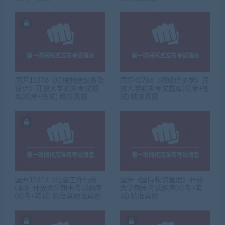
国开11376《机械制造装备及
国开42786《初级经济学》开
设计》开放大学期末考试题
放大学期末考试题库(机考+笔
库(机考+笔试) 精准真题
试) 精准真题
国开11317《社会工作行政
国开《国际物流管理》开放
(本)》开放大学期末考试题库
大学期末考试题库(机考+笔
(机考+笔试) 精准真题准真题
试) 精准真题