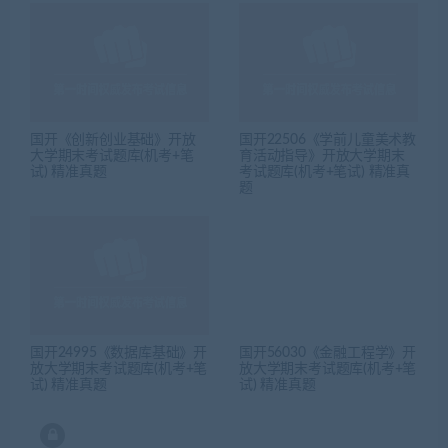
国开《创新创业基础》开放
国开22506《学前儿童美术教
大学期末考试题库(机考+笔
育活动指导》开放大学期末
试) 精准真题
考试题库(机考+笔试) 精准真
题
国开24995《数据库基础》开
国开56030《金融工程学》开
放大学期末考试题库(机考+笔
放大学期末考试题库(机考+笔
试) 精准真题
试) 精准真题