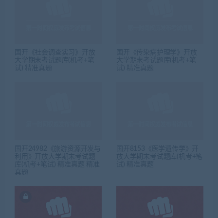
国开《社会调查实习》开放
国开《传染病护理学》开放
大学期末考试题库(机考+笔
大学期末考试题库(机考+笔
试) 精准真题
试) 精准真题
国开24982《旅游资源开发与
国开8153《医学遗传学》开
利用》开放大学期末考试题
放大学期末考试题库(机考+笔
库(机考+笔试) 精准真题 精准
试) 精准真题
真题