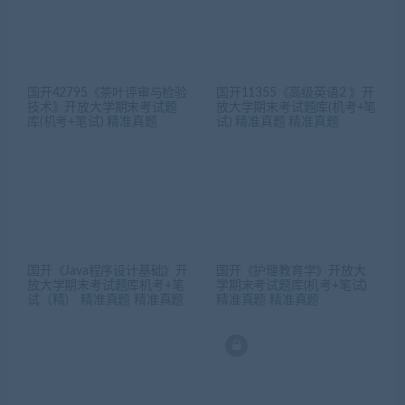
国开42795《茶叶评审与检验
国开11355《高级英语2 》开
技术》开放大学期末考试题
放大学期末考试题库(机考+笔
库(机考+笔试) 精准真题
试) 精准真题 精准真题
国开《Java程序设计基础》开
国开《护理教育学》开放大
放大学期末考试题库机考+笔
学期末考试题库(机考+笔试)
试（精） 精准真题 精准真题
精准真题 精准真题