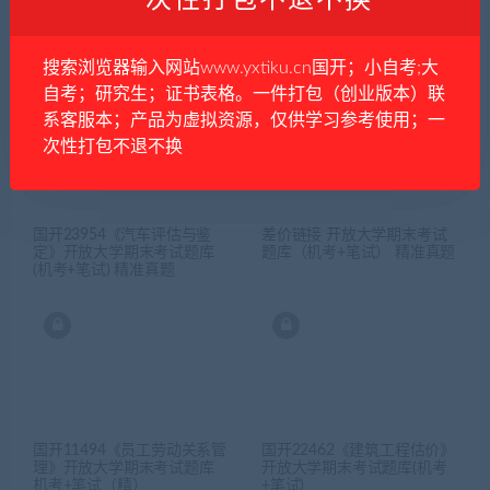
国开58882《数据库原理及应
国开22111,22836《病理学与
用》开放大学期末考试题库
病理生理学》开放大学期末
(机考+笔试) 精准真题 精准真
考试题库(机考+笔试) 精准真
题
题
搜索浏览器输入网站www.yxtiku.cn国开；小自考;大
自考；研究生；证书表格。一件打包（创业版本）联
系客服本；产品为虚拟资源，仅供学习参考使用；一
次性打包不退不换
国开23954《汽车评估与鉴
差价链接 开放大学期末考试
定》开放大学期末考试题库
题库（机考+笔试） 精准真题
(机考+笔试) 精准真题
国开11494《员工劳动关系管
国开22462《建筑工程估价》
理》开放大学期末考试题库
开放大学期末考试题库(机考
机考+笔试（精）
+笔试)