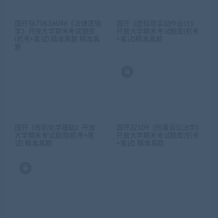
国开56758,56046《法律逻辑
国开《虚拟现实动作设计》
学》开放大学期末考试题库
开放大学期末考试题库(机考
(机考+笔试) 精准真题 精准真
+笔试)精准真题
题
国开《有机化学基础》开放
国开22109《刑事诉讼法学》
大学期末考试题库(机考+笔
开放大学期末考试题库(机考
试) 精准真题
+笔试) 精准真题