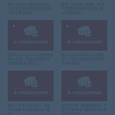
国开 22406《现代汉语(2)》
国开《会议运行管理》开放
开放大学期末考试题库(机考
大学期末考试题库(机考+笔
+笔试) 精准真题
试) 精准真题
国开22076,22478《数据库基
国开22404,22848《文学概
础与应用》开放大学期末考
论》开放大学期末考试题库
试题库(机考+笔试)
(机考+笔试)
国开《劳务派遣讲座》开放
国开11149《管理思想史》开
大学期末考试题库(机考+笔
放大学期末考试题库(机考+笔
试)
试)精准真题