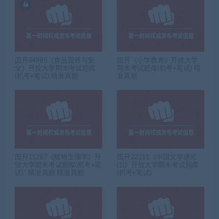
国开44985《食品营养与安
国开《小学教育》开放大学
全》开放大学期末考试题库
期末考试题库(机考+笔试) 精
(机考+笔试) 精准真题
准真题
国开11287《植物生理学》开
国开22211《中国文学通论
放大学期末考试题库(机考+笔
(1)》开放大学期末考试题库
试)* 精准真题 精准真题
(机考+笔试)