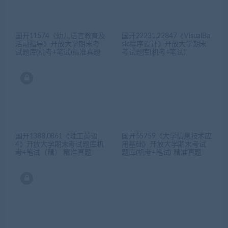
国开11574《幼儿语言教育及
国开22231,22847《VisualBa
活动指导》开放大学期末考
sic程序设计》开放大学期末
试题库(机考+笔试)精准真题
考试题库(机考+笔试)
国开1388,0861《理工英语
国开55759《大学信息技术应
4》开放大学期末考试题库机
用基础》开放大学期末考试
考+笔试（精） 精准真题
题库(机考+笔试) 精准真题