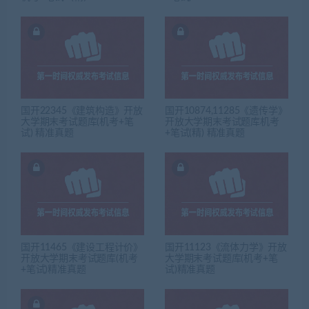
国开22345《建筑构造》开放
国开10874,11285《遗传学》
大学期末考试题库(机考+笔
开放大学期末考试题库机考
试) 精准真题
+笔试(精) 精准真题
国开11465《建设工程计价》
国开11123《流体力学》开放
开放大学期末考试题库(机考
大学期末考试题库(机考+笔
+笔试)精准真题
试)精准真题