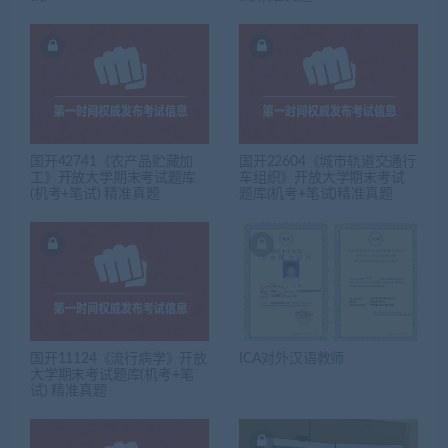
国开42741《农产品贮藏加
国开22604《城市轨道交通行
工》开放大学期末考试题库
车组织》开放大学期末考试
(机考+笔试) 精准真题
题库(机考+笔试)精准真题
国开11124《流行病学》开放
ICA对外汉语教师
大学期末考试题库(机考+笔
试) 精准真题