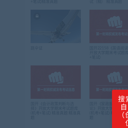
+笔试)精准真题
试（精） 精准真题
跳伞证
国开22158《英语阅读(
开放大学期末考试题库
+笔试)
搜
国开《会计政策判断与选
国开《家政服务与管
自
择》开放大学期末考试题库
论》开放大学期末考
(机考+笔试) 精准真题 精准真
(机考+笔试) 精准真题
（
题
题