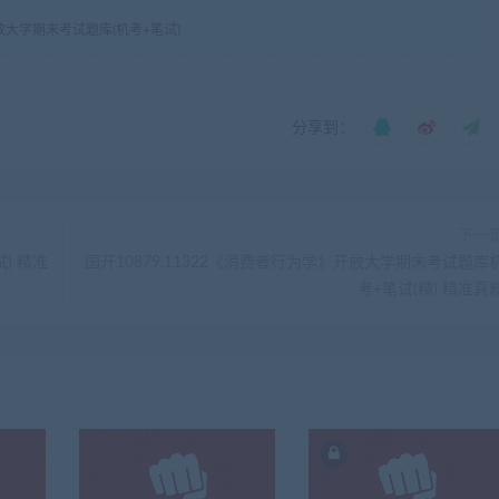
放大学期末考试题库(机考+笔试)
分享到：
下一
) 精准
国开10879,11322《消费者行为学》开放大学期末考试题库
考+笔试(精) 精准真