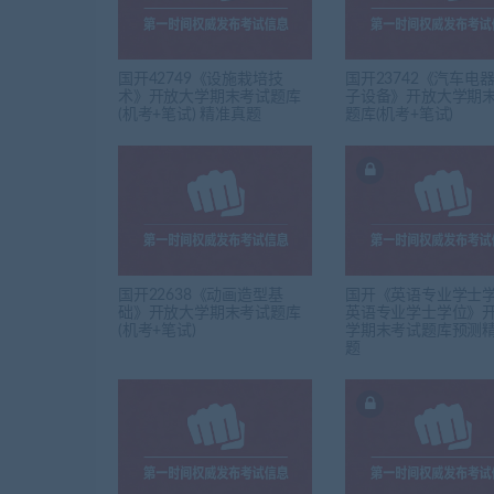
国开42749《设施栽培技
国开23742《汽车电
术》开放大学期末考试题库
子设备》开放大学期
(机考+笔试) 精准真题
题库(机考+笔试)
国开22638《动画造型基
国开《英语专业学士学
础》开放大学期末考试题库
英语专业学士学位》
(机考+笔试)
学期末考试题库预测
题