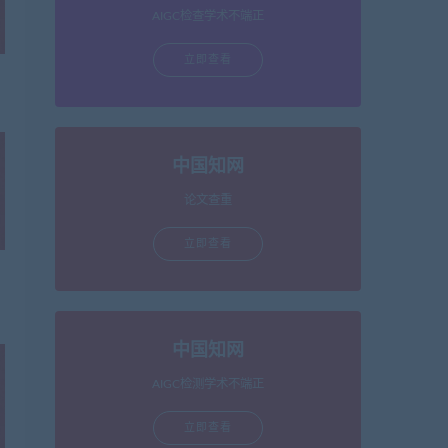
AIGC检查学术不端正
立即查看
中国知网
论文查重
立即查看
中国知网
AIGC检测学术不端正
立即查看