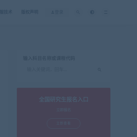
服技术
版权声明
登录
输入科目名称或课程代码
全国研究生报名入口
立即报名
立即查看