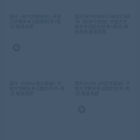
国开《电气控制技术》开放
国开58390,58005,58021,588
大学期末考试题库(机考+笔
58《财政与税收》开放大学
试) 精准真题
期末考试题库(机考+笔试) 精
准真题 精准真题
国开《Python语言基础》开
国开24196《中医学基础》开
放大学期末考试题库(机考+笔
放大学期末考试题库(机考+笔
试) 精准真题
试) 精准真题