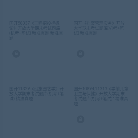
国开58337《工程招投标概
国开《档案管理实务》开放
论》开放大学期末考试题库
大学期末考试题库(机考+笔
(机考+笔试) 精准真题 精准真
试) 精准真题
题
国开11329《设施园艺学》开
国开10894,11313《学前儿童
放大学期末考试题库(机考+笔
卫生与保健》开放大学期末
试) 精准真题
考试题库(机考+笔试)* 精准真
题