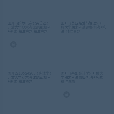
国开《跨境电商实务英语》
国开《美业经营与管理》开
开放大学期末考试题库(机考
放大学期末考试题库(机考+笔
+笔试) 精准真题 精准真题
试) 精准真题
国开22106,24205《宪法学》
国开《基础会计学》开放大
开放大学期末考试题库(机考
学期末考试题库(机考+笔试)
+笔试) 精准真题
精准真题