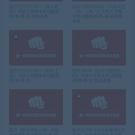
国开11251,11897《操作系
国开11404,23902《汽车构造
统》开放大学期末考试题库
（专）（本）》开放大学期
(机考+笔试) 精准真题
末考试题库(机考+笔试)精准
真题
国开11260,11801《软件工
国开54049《社交与服务礼
程》开放大学期末考试题库
仪》开放大学期末考试题库
(机考+笔试)
(机考+笔试) 精准真题
国开《现代学校心理》开放
国开11703《农村发展理论与