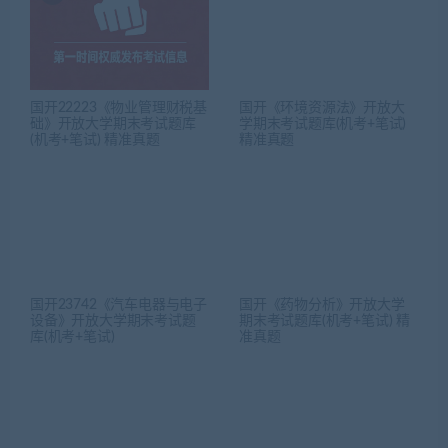
国开22223《物业管理财税基
国开《环境资源法》开放大
础》开放大学期末考试题库
学期末考试题库(机考+笔试)
(机考+笔试) 精准真题
精准真题
国开23742《汽车电器与电子
国开《药物分析》开放大学
设备》开放大学期末考试题
期末考试题库(机考+笔试) 精
库(机考+笔试)
准真题