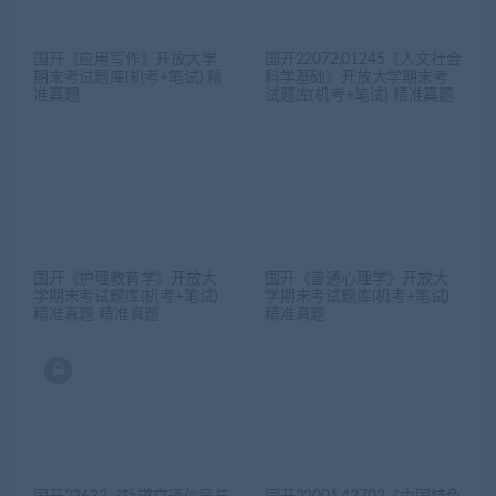
国开《应用写作》开放大学
国开22072,01245《人文社会
期末考试题库(机考+笔试) 精
科学基础》开放大学期末考
准真题
试题库(机考+笔试) 精准真题
国开《护理教育学》开放大
国开《普通心理学》开放大
学期末考试题库(机考+笔试)
学期末考试题库(机考+笔试)
精准真题 精准真题
精准真题