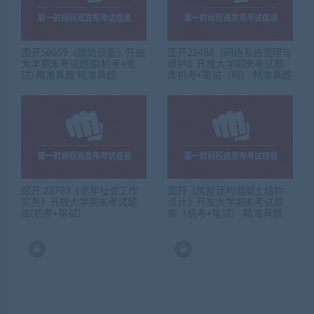
国开58059《建筑设备》开放
国开22488《网络系统管理与
大学期末考试题库(机考+笔
维护》开放大学期末考试题
试) 精准真题 精准真题
库机考+笔试（精） 精准真题
国开 23789《老年社会工作
国开《房屋建构混凝土结构
实务》开放大学期末考试题
设计》开放大学期末考试题
库(机考+笔试)
库（机考+笔试） 精准真题