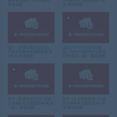
期末考试题库（机考+笔试）
大学期末考试题库(机考+笔
精准真题
试) 精准真题
国开《传播学理论与实务》
国开22693《社会保障基
开放大学期末考试题库(机考
础》开放大学期末考试题库
+笔试) 精准真题
机考+笔试（精） 精准真题
国开《思想政治工作》开放
国开《企业物流管理》开放
大学期末考试题库机考+笔试
大学期末考试题库(机考+笔
（精） 精准真题
试) 精准真题