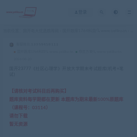
登录
当前位置：
国开电大优选题库网
国开题库1764科目🔍 www.yxtiku.cn
国开23777《社区心理学》开放大学期末考试题库(机考+笔试)
>
>
客服微信:𝟭𝟯𝟯𝟱𝟵𝟰𝟱𝟴𝟭𝟭𝟭
国开题库1764科目🔍 www.yxtiku.cn
移民方案🔍-www-yxtiku-cn
2026-06-20
国开23777《社区心理学》开放大学期末考试题库(机考+笔
试)
【请核对考试科目后再购买】
题库资料每学期都在更新 本题库为期末最新100%原题库
（课程号：03114）
请勿下载
暂无资源