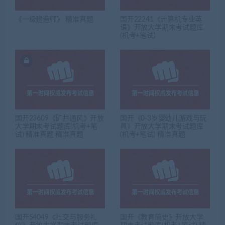
《一级建造师》 精准真题
国开22241《计算机专业英
语》开放大学期末考试题库
(机考+笔试)
国开23609《矿井通风》开放
国开《0-3岁婴幼儿游戏与玩
大学期末考试题库(机考+笔
具》开放大学期末考试题库
试) 精准真题 精准真题
(机考+笔试) 精准真题
国开54049《社交与服务礼
国开《教育简史》开放大学