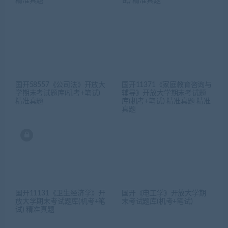
精准真题
试) 精准真题
国开58557《公司法》开放大
国开11371《家庭教育咨询与
学期末考试题库(机考+笔试)
辅导》开放大学期末考试题
精准真题
库(机考+笔试) 精准真题 精准
真题
国开11131《卫生经济学》开
国开《电工学》开放大学期
放大学期末考试题库(机考+笔
末考试题库(机考+笔试)
试) 精准真题