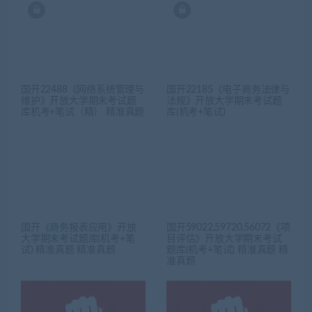
国开22488《网络系统管理与
国开22185《电子商务法律与
维护》开放大学期末考试题
法规》开放大学期末考试题
库机考+笔试（精） 精准真题
库(机考+笔试)
国开《商务报表应用》开放
国开59022,59720,56072《项
大学期末考试题库(机考+笔
目评估》开放大学期末考试
试) 精准真题 精准真题
题库(机考+笔试) 精准真题 精
准真题