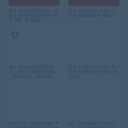
国开《HTML5开发技术》开
国开《专业汉语》开放大学
放大学期末考试题库机考+笔
期末考试题库(机考+笔试)
试（精） 精准真题
国开《Android网络开发技
国开《汉语书法》开放大学
术》开放大学期末考试题库
期末考试题库(机考+笔试) 精
（机考+笔试） 精准真题
准真题
国开22074《管理学原理》开
国开《电子政务与办公自动