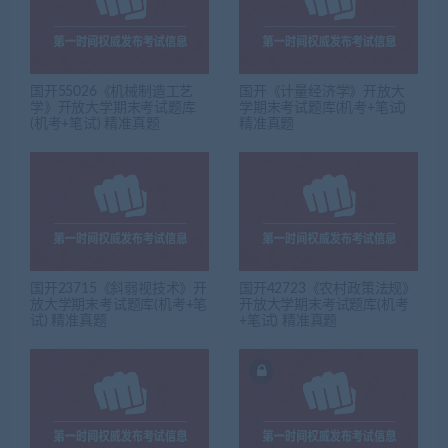
国开55026《机械制造工艺
国开《计量经济学》开放大
学》开放大学期末考试题库
学期末考试题库(机考+笔试)
(机考+笔试) 精准真题
精准真题
国开23715《斜弱视技术》开
国开42723《农村政策法规》
放大学期末考试题库(机考+笔
开放大学期末考试题库(机考
试) 精准真题
+笔试) 精准真题