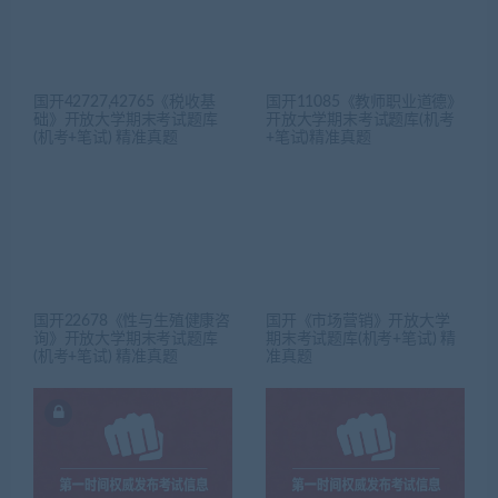
国开42727,42765《税收基
国开11085《教师职业道德》
础》开放大学期末考试题库
开放大学期末考试题库(机考
(机考+笔试) 精准真题
+笔试)精准真题
国开22678《性与生殖健康咨
国开《市场营销》开放大学
询》开放大学期末考试题库
期末考试题库(机考+笔试) 精
(机考+笔试) 精准真题
准真题