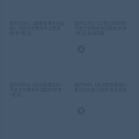
国开23951《健康管理专业指
国开11512《工程合同管理》
南》开放大学期末考试题库
开放大学期末考试题库(机考
(机考+笔试)
+笔试) 精准真题
国开58836《企业管理实务》
国开2441《经济数学基础1》
开放大学期末考试题库(机考
笔试综合复习题库 精准真题
+笔试)