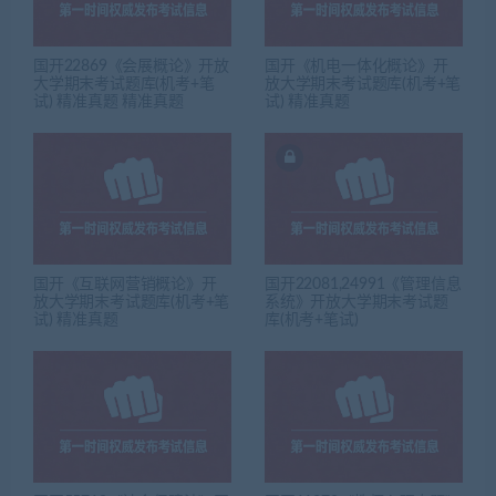
国开22869《会展概论》开放
国开《机电一体化概论》开
大学期末考试题库(机考+笔
放大学期末考试题库(机考+笔
试) 精准真题 精准真题
试) 精准真题
国开《互联网营销概论》开
国开22081,24991《管理信息
放大学期末考试题库(机考+笔
系统》开放大学期末考试题
试) 精准真题
库(机考+笔试)