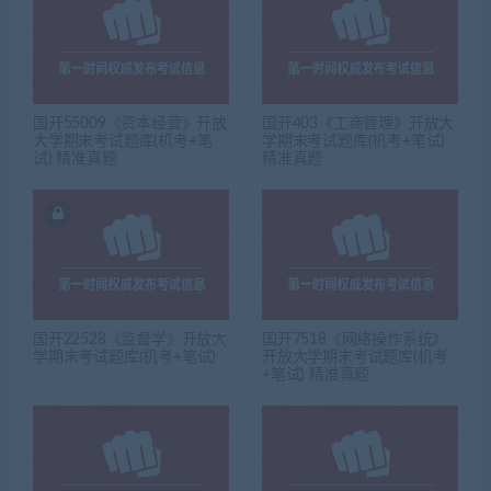
国开55009《资本经营》开放
国开403《工商管理》开放大
大学期末考试题库(机考+笔
学期末考试题库(机考+笔试)
试) 精准真题
精准真题
国开22528《监督学》开放大
国开7518《网络操作系统》
学期末考试题库(机考+笔试)
开放大学期末考试题库(机考
+笔试) 精准真题