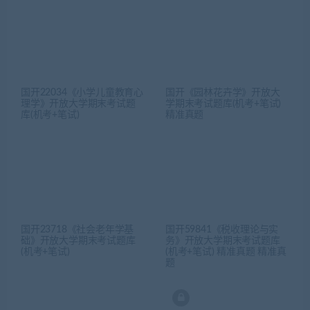
国开22034《小学儿童教育心
国开《园林花卉学》开放大
理学》开放大学期末考试题
学期末考试题库(机考+笔试)
库(机考+笔试)
精准真题
国开23718《社会老年学基
国开59841《税收理论与实
础》开放大学期末考试题库
务》开放大学期末考试题库
(机考+笔试)
(机考+笔试) 精准真题 精准真
题