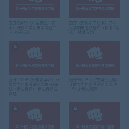
国开22459《广告调查与预
国开《模拟电子技术》开放
测》开放大学期末考试题库
大学期末考试题库（机考+笔
(机考+笔试)
试） 精准真题
国开11009《离散数学本》开
国开55049《文艺理论基础》
放大学期末考试题库机考+笔
开放大学期末考试题库(机考
试（精准真题） 精准真题准
+笔试) 精准真题
真题