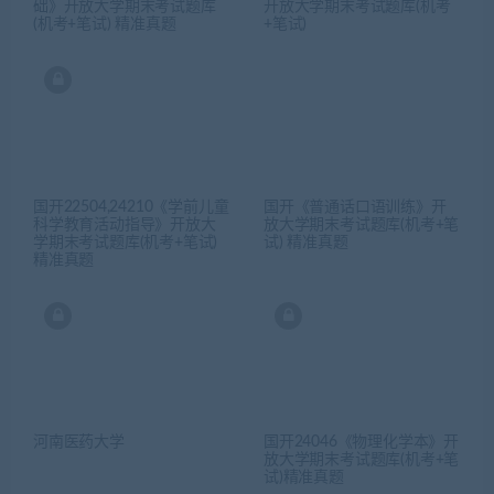
础》开放大学期末考试题库
开放大学期末考试题库(机考
(机考+笔试) 精准真题
+笔试)
国开22504,24210《学前儿童
国开《普通话口语训练》开
科学教育活动指导》开放大
放大学期末考试题库(机考+笔
学期末考试题库(机考+笔试)
试) 精准真题
精准真题
河南医药大学
国开24046《物理化学本》开
放大学期末考试题库(机考+笔
试)精准真题