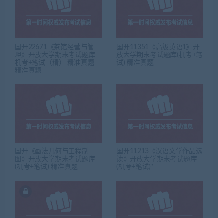
国开22671《茶馆经营与管
国开11351《高级英语1》开
理》开放大学期末考试题库
放大学期末考试题库(机考+笔
机考+笔试（精） 精准真题
试) 精准真题
精准真题
国开《画法几何与工程制
国开11213《汉语文学作品选
图》开放大学期末考试题库
读》开放大学期末考试题库
(机考+笔试) 精准真题
(机考+笔试)*