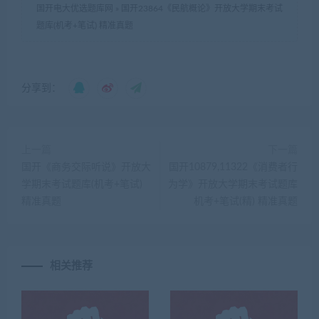
国开电大优选题库网
»
国开23864《民航概论》开放大学期末考试
题库(机考+笔试) 精准真题
分享到：
上一篇
下一篇
国开《商务交际听说》开放大
国开10879,11322《消费者行
学期末考试题库(机考+笔试)
为学》开放大学期末考试题库
精准真题
机考+笔试(精) 精准真题
相关推荐