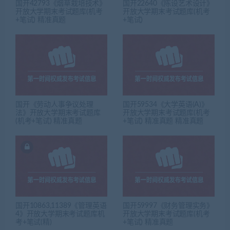
国开42793《烟草栽培技术》
国开22640《陈设艺术设计》
开放大学期末考试题库(机考
开放大学期末考试题库(机考
+笔试) 精准真题
+笔试)
国开《劳动人事争议处理
国开59534《大学英语(A)》
法》开放大学期末考试题库
开放大学期末考试题库(机考
(机考+笔试) 精准真题
+笔试) 精准真题 精准真题
国开10863,11389《管理英语
国开59997《财务管理实务》
4》开放大学期末考试题库机
开放大学期末考试题库(机考
考+笔试(精)
+笔试) 精准真题