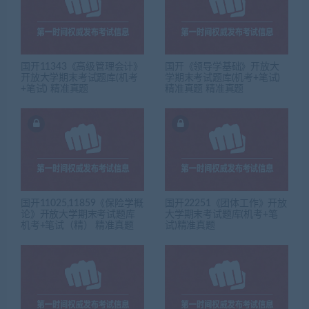
国开11343《高级管理会计》
国开《领导学基础》开放大
开放大学期末考试题库(机考
学期末考试题库(机考+笔试)
+笔试) 精准真题
精准真题 精准真题
国开11025,11859《保险学概
国开22251《团体工作》开放
论》开放大学期末考试题库
大学期末考试题库(机考+笔
机考+笔试（精） 精准真题
试)精准真题