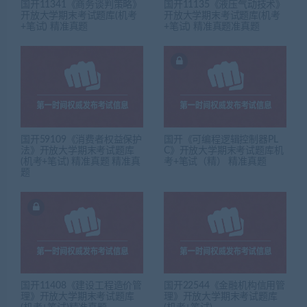
国开11341《商务谈判策略》
国开11135《液压气动技术》
开放大学期末考试题库(机考
开放大学期末考试题库(机考
+笔试) 精准真题
+笔试) 精准真题准真题
国开59109《消费者权益保护
国开《可编程逻辑控制器PL
法》开放大学期末考试题库
C》开放大学期末考试题库机
(机考+笔试) 精准真题 精准真
考+笔试（精） 精准真题
题
国开11408《建设工程造价管
国开22544《金融机构信用管
理》开放大学期末考试题库
理》开放大学期末考试题库