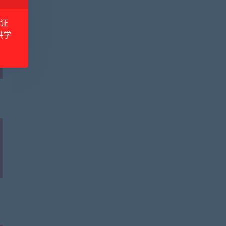
；证
供学
精