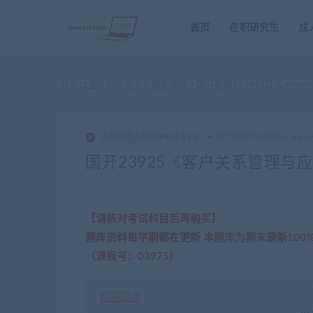
首页
在职研究生
成
当前位置：
国开电大优选题库网
国开题库1764科目🔍 www.yxt
>
客服微信:𝟭𝟯𝟯𝟱𝟵𝟰𝟱𝟴𝟭𝟭𝟭
国开题库1764科目🔍 www.yx
国开23925《客户关系管理与
【请核对考试科目后再购买】
题库资料每学期都在更新 本题库为期末最新100
（课程号：03975）
暂无优惠