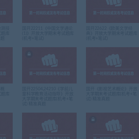
检测技
国开22211《中国文学通论
国开22622《欧美文学经
试题库
(1)》开放大学期末考试题库
典》开放大学期末考试题库
真题
(机考+笔试)
(机考+笔试)
学概
国开22504,24210《学前儿
国开《影视艺术概论》开放
试题库
童科学教育活动指导》开放
大学期末考试题库(机考+笔
大学期末考试题库(机考+笔
试) 精准真题
试) 精准真题