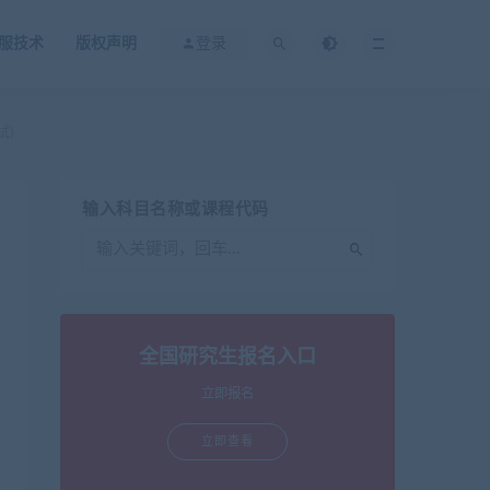
服技术
版权声明
登录
试)
输入科目名称或课程代码
全国研究生报名入口
立即报名
立即查看