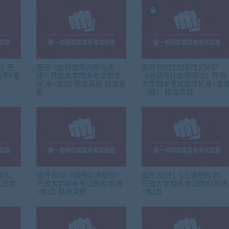
础》开
国开《会计政策判断与选
国开11021,11871,23617
考+笔
择》开放大学期末考试题库
《劳动与社会保障法》开放
(机考+笔试) 精准真题 精准真
大学期末考试题库机考+笔
题
（精） 精准真题
谈实
国开6058《网络实用软件》
国开22091《土壤肥料学》
试题库
开放大学期末考试题库(机考
开放大学期末考试题库(机考
+笔试) 精准真题
+笔试)