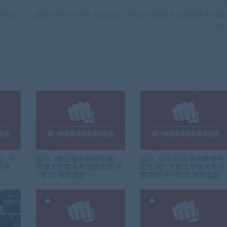
下一
笔试)
国开11044,11848《合同法》开放大学期末考试题库机考+笔
（精
础》开
国开《物业服务营销管理》
国开《EXCEL在学前教育中
机考
开放大学期末考试题库(机考
的应用》开放大学期末考试
+笔试) 精准真题
题库(机考+笔试) 精准真题