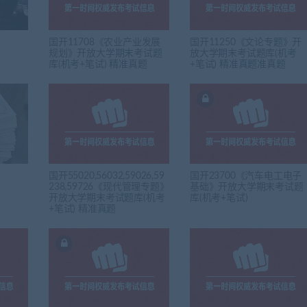
国开11708《农业产业发展
国开11250《文论专题》开
规划》开放大学期末考试题
放大学期末考试题库(机考
库(机考+笔试) 精准真题
+笔试) 精准真题准真题
国开55020,56032,59026,59
国开23700《汽车电工电子
238,59726《现代管理专题》
基础》开放大学期末考试题
开放大学期末考试题库(机考
库(机考+笔试)
+笔试) 精准真题