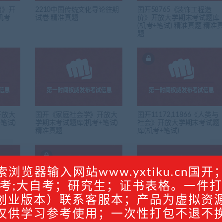
础》开
2210中国传统文化导论往期
国开58765《装饰工程造
机考
试卷 精准真题
价》开放大学期末考试题库
(机考+笔试) 精准真题 精准
题
开放大
国开《家庭社会学》开放大
国开11172,11866《人类与
笔试)
学期末考试题库(机考+笔试)
社会》开放大学期末考试题
精准真题
库(机考+笔试)
索浏览器输入网站www.yxtiku.cn国开
考;大自考；研究生；证书表格。一件
创业版本）联系客服本；产品为虚拟资
仅供学习参考使用；一次性打包不退不
4)》
国开23771《老年用药基本
国开《社会学》开放大学期
(机考
知识》开放大学期末考试题
末考试题库(机考+笔试) 精