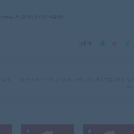
放大学期末考试题库(机考+笔试) 精准真题
分享到：
下一
笔试)
国开11044,11848《合同法》开放大学期末考试题库机考+笔
（精