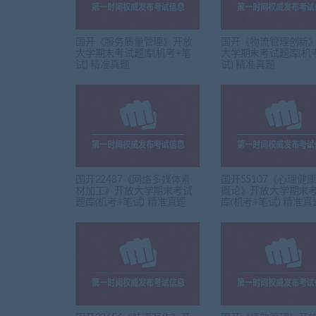
国开《服务质量管理》开放
国开《物流管理创新
大学期末考试题库(机考+笔
大学期末考试题库(机
试) 精准真题
试) 精准真题
国开22487《网络多媒体素
国开55107《心理健
材加工》开放大学期末考试
概论》开放大学期末
题库(机考+笔试) 精准真题
库(机考+笔试) 精准真