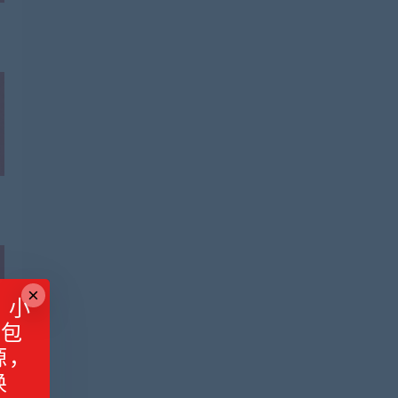
×
；小
打包
源，
换