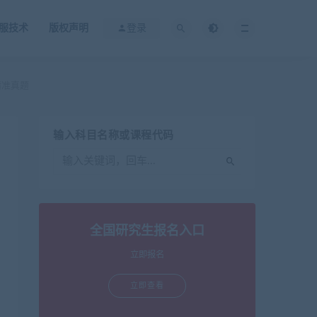
服技术
版权声明
登录
精准真题
输入科目名称或课程代码
全国研究生报名入口
立即报名
立即查看