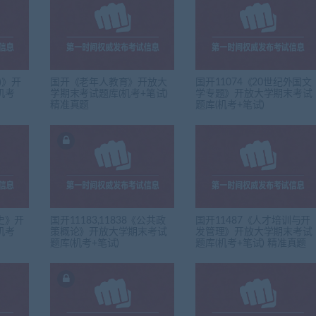
)》开
国开《老年人教育》开放大
国开11074《20世纪外国文
机考
学期末考试题库(机考+笔试)
学专题》开放大学期末考试
精准真题
题库(机考+笔试)
史》开
国开11183,11838《公共政
国开11487《人才培训与开
机考
策概论》开放大学期末考试
发管理》开放大学期末考试
题库(机考+笔试)
题库(机考+笔试) 精准真题