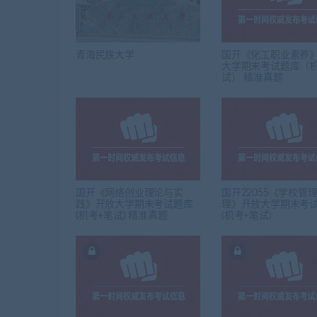
青海民族大学
国开《化工职业素养
大学期末考试题库（机
试） 精准真题
国开《网络创业理论与实
国开22055《学校管
践》开放大学期末考试题库
理》开放大学期末考
(机考+笔试) 精准真题
(机考+笔试)