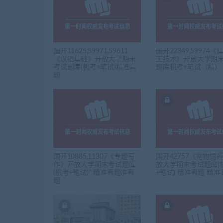
国开11625,59971,59611
国开22349,59974《
《汉语基础》开放大学期末
工技术》开放大学期
考试题库(机考+笔试)精准真
题库机考+笔试（精）
题
国开10885,11307《专题写
国开42757《宠物饲
作》开放大学期末考试题库
放大学期末考试题库(
(机考+笔试)* 精准真题准真
+笔试) 精准真题 精准
题