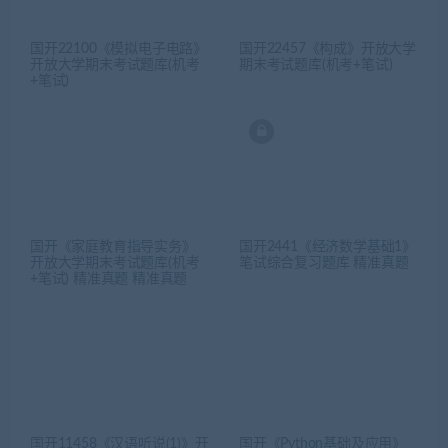
国开22100《模拟电子电路》
国开22457《构成》开放大学
开放大学期末考试题库(机考
期末考试题库(机考+笔试)
+笔试)
国开《家庭教育指导实务》
国开2441《经济数学基础1》
开放大学期末考试题库(机考
笔试综合复习题库 精准真题
+笔试) 精准真题 精准真题
国开11458《汉语听说(1)》开
国开《Python基础及应用》