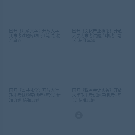
国开《儿童文学》开放大学
国开《文化产业概论》开放
期末考试题库(机考+笔试) 精
大学期末考试题库(机考+笔
准真题
试) 精准真题
国开《公共礼仪》开放大学
国开《税务会计实务》开放
期末考试题库(机考+笔试) 精
大学期末考试题库(机考+笔
准真题 精准真题
试) 精准真题