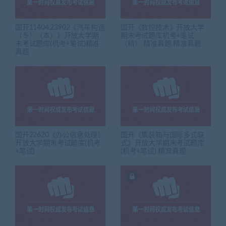
国开11404,23902《汽车构造
国开《数控技术》开放大学
（专）（本）》开放大学期
期末考试题库机考+笔试
末考试题库(机考+笔试)精准
（精） 精准真题 精准真题
真题
国开22620《办公信息处理》
国开《集装箱与国际多式联
开放大学期末考试题库(机考
式》开放大学期末考试题库
+笔试)
(机考+笔试) 精准真题