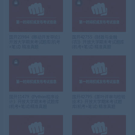
国开23984《移动开发导论》
国开42755《财政与金融
开放大学期末考试题库(机考
(农)》开放大学期末考试题库
+笔试) 精准真题
(机考+笔试) 精准真题
国开11479《Python程序设
国开42795《茶叶评审与检验
计》开放大学期末考试题库
技术》开放大学期末考试题
(机考+笔试)精准真题
库(机考+笔试) 精准真题