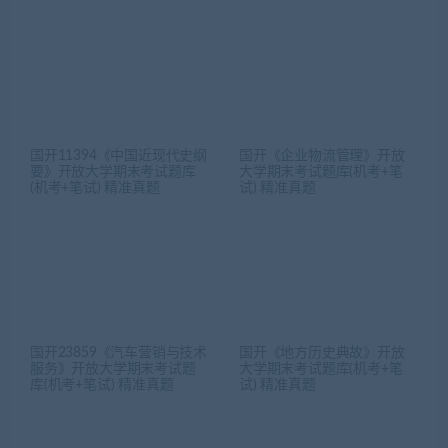
国开11394《中国近现代史纲
国开《企业物流管理》开放
要》开放大学期末考试题库
大学期末考试题库(机考+笔
(机考+笔试) 精准真题
试) 精准真题
国开23859《汽车营销与技术
国开《地方历史典故》开放
服务》开放大学期末考试题
大学期末考试题库(机考+笔
库(机考+笔试) 精准真题
试) 精准真题