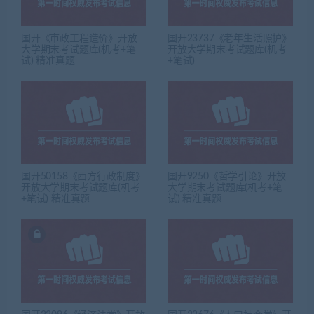
国开《市政工程造价》开放
国开23737《老年生活照护》
大学期末考试题库(机考+笔
开放大学期末考试题库(机考
试) 精准真题
+笔试)
国开50158《西方行政制度》
国开9250《哲学引论》开放
开放大学期末考试题库(机考
大学期末考试题库(机考+笔
+笔试) 精准真题
试) 精准真题