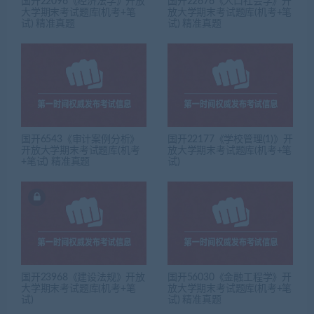
国开22096《经济法学》开放
国开22676《人口社会学》开
大学期末考试题库(机考+笔
放大学期末考试题库(机考+笔
试) 精准真题
试) 精准真题
国开6543《审计案例分析》
国开22177《学校管理(1)》开
开放大学期末考试题库(机考
放大学期末考试题库(机考+笔
+笔试) 精准真题
试)
国开23968《建设法规》开放
国开56030《金融工程学》开
大学期末考试题库(机考+笔
放大学期末考试题库(机考+笔
试)
试) 精准真题