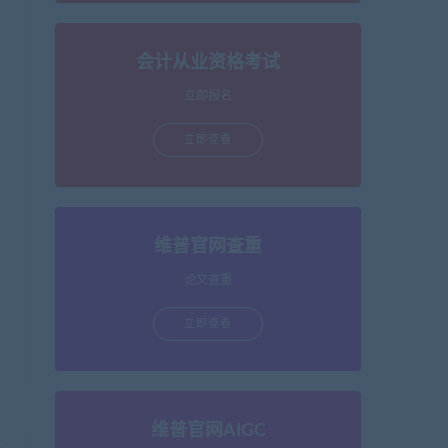
会计从业资格考试
立即报名
立即查看
维普官网查重
论文查重
立即查看
维普官网AIGC