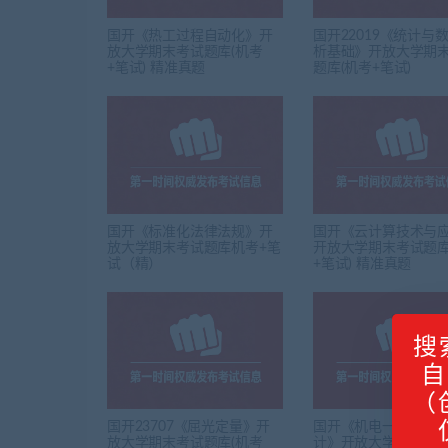
国开《热工过程自动化》开
国开22019《统计与
放大学期末考试题库(机考
析基础》开放大学期
+笔试) 精准真题
题库(机考+笔试)
国开《标准化法律法规》开
国开《云计算技术与
放大学期末考试题库机考+笔
开放大学期末考试题库
试（精）
+笔试) 精准真题
搜
自
（
国开23707《屈光定量》开
国开《机电一体化系
放大学期末考试题库(机考
计》开放大学期末考