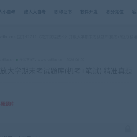
人小自考
成人大自考
职称证书
软件开发
积分充值
客
iku.cn
国开42711《花卉栽培技术》开放大学期末考试题库(机考+笔试) 精
>
tiku.cn
移民方案🔍-www-yxtiku-cn
2026-06-20
开放大学期末考试题库(机考+笔试) 精准真题
%原题库