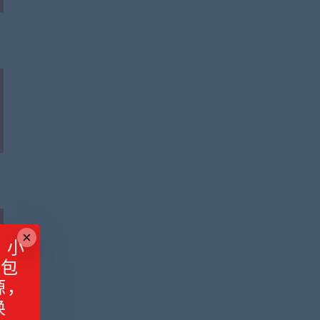
准
×
；小
打包
源，
换