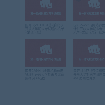
国开《WTOTBT基础知识》
国开22492《网站界面
开放大学期末考试题库机考
计》开放大学期末考
+笔试（精）
机考+笔试（精） 精
国开22544《金融机构信用
国开11457《汉语精读(
管理》开放大学期末考试题
开放大学期末考试题库
库(机考+笔试)
+笔试)精准真题