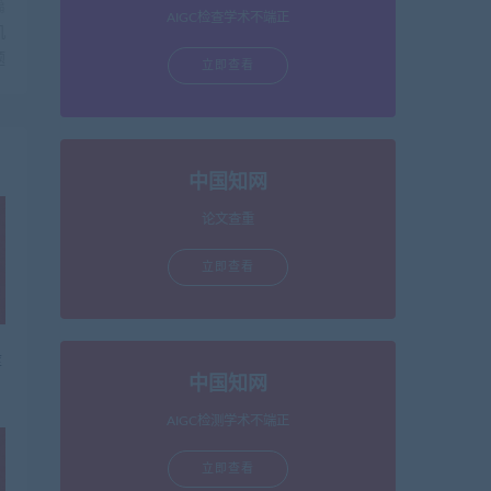
篇
AIGC检查学术不端正
机
题
立即查看
中国知网
论文查重
立即查看
库
中国知网
AIGC检测学术不端正
立即查看