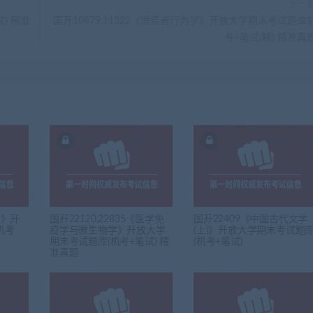
下一
) 精准
国开10879,11322《消费者行为学》开放大学期末考试题库
考+笔试(精) 精准真
赏》开
国开22120,22835《医学免
国开22409《中国古代文学
机考
疫学与微生物学》开放大学
(上)》开放大学期末考试题
期末考试题库(机考+笔试) 精
(机考+笔试)
准真题