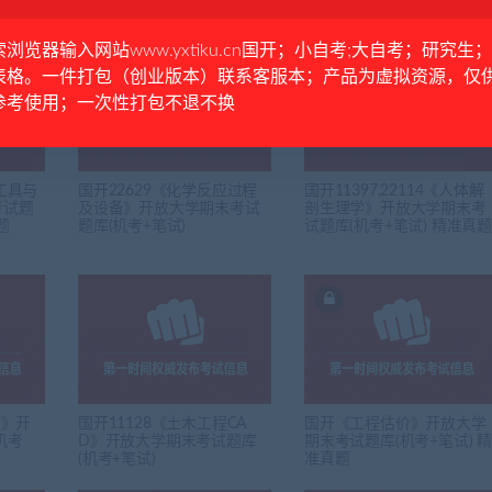
(机考+笔试) 精准真题
+笔试)精准真题
浏览器输入网站www.yxtiku.cn国开；小自考;大自考；研究生
表格。一件打包（创业版本）联系客服本；产品为虚拟资源，仅
参考使用；一次性打包不退不换
工具与
国开22629《化学反应过程
国开11397,22114《人体解
考试题
及设备》开放大学期末考试
剖生理学》开放大学期末考
题
题库(机考+笔试)
试题库(机考+笔试) 精准真题
础》开
国开11128《土木工程CA
国开《工程估价》开放大学
机考
D》开放大学期末考试题库
期末考试题库(机考+笔试) 
(机考+笔试)
准真题