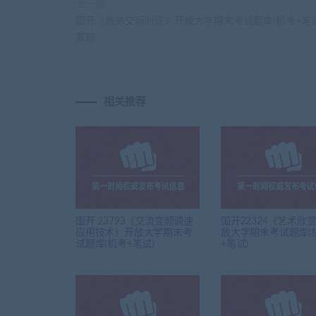
上一篇
国开《商务交际听说》开放大学期末考试题库(机考+笔试
真题
相关推荐
国开 23793《交流变频调速
国开22324《艺术欣
应用技术》开放大学期末考
放大学期末考试题库(
试题库(机考+笔试)
+笔试)