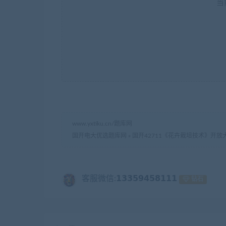
当
www.yxtiku.cn/题库网
国开电大优选题库网
»
国开42711《花卉栽培技术》开放
客服微信:𝟭𝟯𝟯𝟱𝟵𝟰𝟱𝟴𝟭𝟭𝟭
钻石