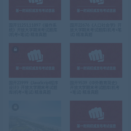
国开11251,11897《操作系
国开22676《人口社会学》开
统》开放大学期末考试题库
放大学期末考试题库(机考+笔
(机考+笔试) 精准真题
试) 精准真题
国开23999《JavaScript程序
国开9539《中外教育简史》
设计》开放大学期末考试题
开放大学期末考试题库(机考
库(机考+笔试) 精准真题
+笔试) 精准真题