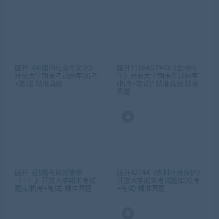
国开《中国的社会与文化》
国开11284,57943《生物化
开放大学期末考试题库(机考
学》开放大学期末考试题库
+笔试) 精准真题
(机考+笔试)* 精准真题 精准
真题
国开《战略与风险管理
国开42744《农村环境保护》
（一）》开放大学期末考试
开放大学期末考试题库(机考
题库(机考+笔试) 精准真题
+笔试) 精准真题