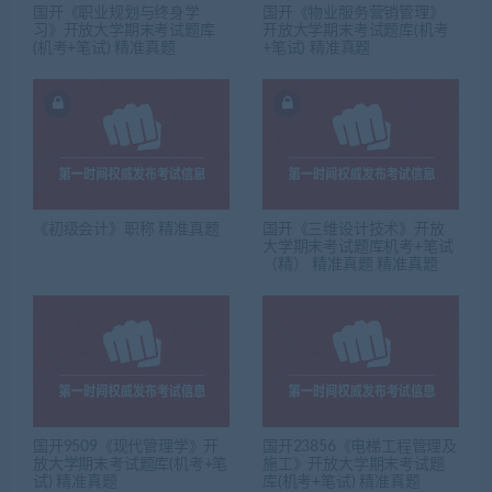
国开《职业规划与终身学
国开《物业服务营销管理》
习》开放大学期末考试题库
开放大学期末考试题库(机考
(机考+笔试) 精准真题
+笔试) 精准真题
《初级会计》职称 精准真题
国开《三维设计技术》开放
大学期末考试题库机考+笔试
（精） 精准真题 精准真题
国开9509《现代管理学》开
国开23856《电梯工程管理及
放大学期末考试题库(机考+笔
施工》开放大学期末考试题
试) 精准真题
库(机考+笔试) 精准真题