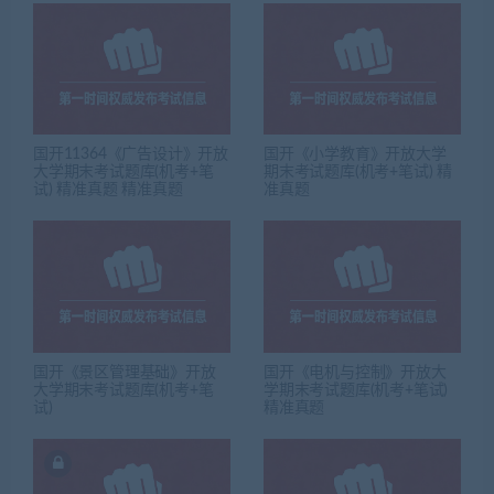
国开11364《广告设计》开放
国开《小学教育》开放大学
大学期末考试题库(机考+笔
期末考试题库(机考+笔试) 精
试) 精准真题 精准真题
准真题
国开《景区管理基础》开放
国开《电机与控制》开放大
大学期末考试题库(机考+笔
学期末考试题库(机考+笔试)
试)
精准真题