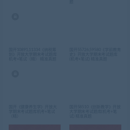
题
国开10891,11334《纳税筹
国开55726,59580《学前教育
划》开放大学期末考试题库
史》开放大学期末考试题库
机考+笔试（精） 精准真题
(机考+笔试) 精准真题
国开《健康养生学》开放大
国开58510《创新教学》开放
学期末考试题库机考+笔试
大学期末考试题库(机考+笔
（精）
试) 精准真题