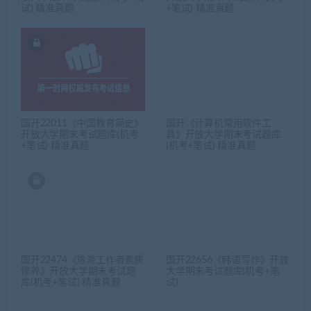
试) 精准真题
+笔试) 精准真题
国开22011《中国教育简史》
国开《计算机常用软件工
开放大学期末考试题库(机考
具》开放大学期末考试题库
+笔试) 精准真题
(机考+笔试) 精准真题
国开22474《旅游工作者素质
国开22656《韩语写作》开放
修养》开放大学期末考试题
大学期末考试题库(机考+笔
库(机考+笔试) 精准真题
试)