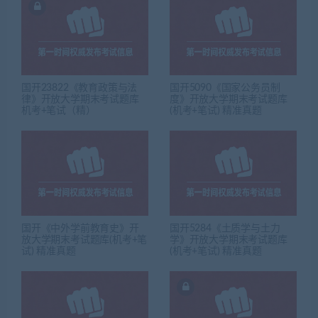
国开23822《教育政策与法
国开5090《国家公务员制
律》开放大学期末考试题库
度》开放大学期末考试题库
机考+笔试（精）
(机考+笔试) 精准真题
国开《中外学前教育史》开
国开5284《土质学与土力
放大学期末考试题库(机考+笔
学》开放大学期末考试题库
试) 精准真题
(机考+笔试) 精准真题