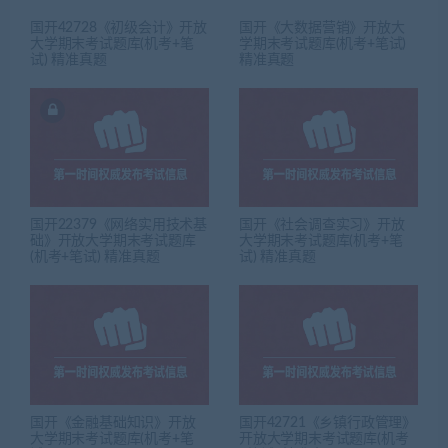
国开42728《初级会计》开放
国开《大数据营销》开放大
大学期末考试题库(机考+笔
学期末考试题库(机考+笔试)
试) 精准真题
精准真题
国开22379《网络实用技术基
国开《社会调查实习》开放
础》开放大学期末考试题库
大学期末考试题库(机考+笔
(机考+笔试) 精准真题
试) 精准真题
国开《金融基础知识》开放
国开42721《乡镇行政管理》
大学期末考试题库(机考+笔
开放大学期末考试题库(机考