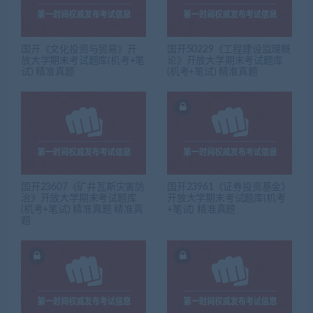
国开《文化投资与贸易》开
国开50229《工程建设监理概
放大学期末考试题库(机考+笔
论》开放大学期末考试题库
试) 精准真题
(机考+笔试) 精准真题
国开23607《矿井瓦斯灾害防
国开23961《证券投资基金》
治》开放大学期末考试题库
开放大学期末考试题库(机考
(机考+笔试) 精准真题 精准真
+笔试) 精准真题
题