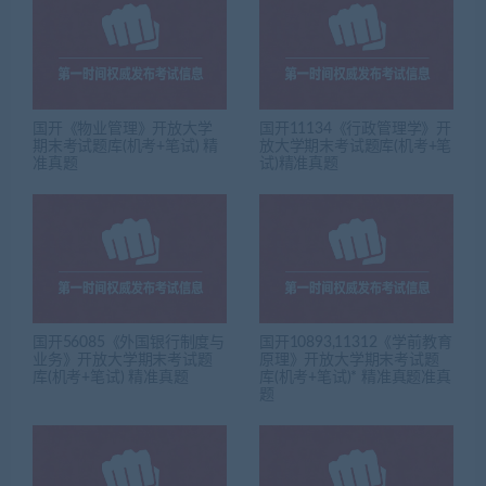
国开《物业管理》开放大学
国开11134《行政管理学》开
期末考试题库(机考+笔试) 精
放大学期末考试题库(机考+笔
准真题
试)精准真题
国开56085《外国银行制度与
国开10893,11312《学前教育
业务》开放大学期末考试题
原理》开放大学期末考试题
库(机考+笔试) 精准真题
库(机考+笔试)* 精准真题准真
题