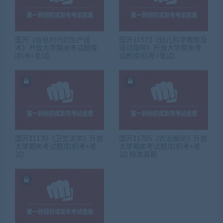
国开《信息时代的生产技
国开11573《幼儿科学教育及
术》开放大学期末考试题库
活动指导》开放大学期末考
(机考+笔试)
试题库(机考+笔试)
国开11130《卫生法学》开放
国开11705《农业概论》开放
大学期末考试题库(机考+笔
大学期末考试题库(机考+笔
试)
试) 精准真题