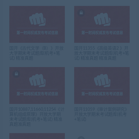
国开《古代文学（B）》开放
国开11355《高级英语2 》开
大学期末考试题库(机考+笔
放大学期末考试题库(机考+笔
试) 精准真题
试) 精准真题 精准真题
国开10887,11660,11254《计
国开11059《审计案例研究》
算机组成原理》开放大学期
开放大学期末考试题库(机考
末考试题库(机考+笔试) 精准
+笔试)
真题准真题