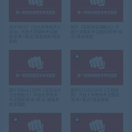
国开58167《当代世界经济与
国开《互联网营销概论》开
政治》开放大学期末考试题
放大学期末考试题库(机考+笔
库(机考+笔试) 精准真题 精准
试) 精准真题
真题
国开10866,11299《试验设计
国开11110,11655《工程地
与生物统计》开放大学期末
质》开放大学期末考试题库
考试题库(机考+笔试) 精准真
(机考+笔试) 精准真题
题准真题