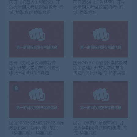
国开《机器人工程概论》开
国开8564《广告经营》开放
放大学期末考试题库(机考+笔
大学期末考试题库(机考+笔
试) 精准真题 精准真题
试) 精准真题
国开《劳动争议与仲裁讲
国开24997《网络多媒体素材
座》开放大学期末考试题库
加工基础》开放大学期末考
(机考+笔试) 精准真题
试题库(机考+笔试) 精准真题
国开10835,22542,22892《行
国开《学前儿童保育学》开
政组织学》期末机考+笔试
放大学期末考试题库(机考+笔
（精准真题） 精准真题
试) 精准真题