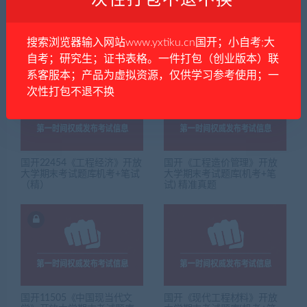
国开42756《实用写作知识》
国开24184《学前儿童游戏指
开放大学期末考试题库(机考
导》开放大学期末考试题库
搜索浏览器输入网站www.yxtiku.cn国开；小自考;大
+笔试) 精准真题
(机考+笔试) 精准真题
自考；研究生；证书表格。一件打包（创业版本）联
系客服本；产品为虚拟资源，仅供学习参考使用；一
次性打包不退不换
国开22454《工程经济》开放
国开《工程造价管理》开放
大学期末考试题库机考+笔试
大学期末考试题库(机考+笔
（精）
试) 精准真题
国开11505《中国现当代文
国开《现代工程材料》开放