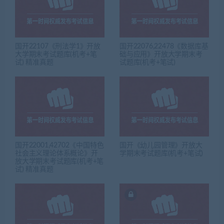
国开22107《刑法学1》开放
国开22076,22478《数据库基
大学期末考试题库(机考+笔
础与应用》开放大学期末考
试) 精准真题
试题库(机考+笔试)
国开22001,42702《中国特色
国开《幼儿园管理》开放大
社会主义理论体系概论》开
学期末考试题库(机考+笔试)
放大学期末考试题库(机考+笔
试) 精准真题