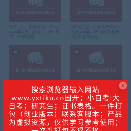
国开《化工职业素养》开放
国开42718《动物生理基础》
大学期末考试题库（机考+笔
开放大学期末考试题库(机考
试） 精准真题
+笔试) 精准真题
×
国开《移动开发技术导论》
国开《中医基础理论组卷策
搜索浏览器输入网站
开放大学期末考试题库(机考
略》开放大学期末考试题库
+笔试) 精准真题
(机考+笔试)精准真题
www.yxtiku.cn国开；小自考;大
自考；研究生；证书表格。一件打
包（创业版本）联系客服本；产品
为虚拟资源，仅供学习参考使用；
一次性打包不退不换