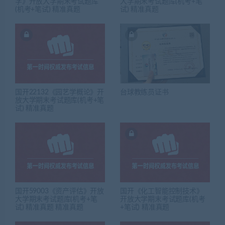
学》开放大学期末考试题库
大学期末考试题库(机考+笔
(机考+笔试) 精准真题
试) 精准真题
国开22132《园艺学概论》开
台球教练员证书
放大学期末考试题库(机考+笔
试) 精准真题
国开59003《资产评估》开放
国开《化工智能控制技术》
大学期末考试题库(机考+笔
开放大学期末考试题库(机考
试) 精准真题 精准真题
+笔试) 精准真题