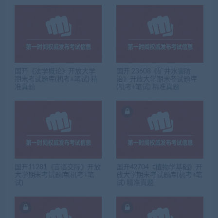
国开《法学概论》开放大学
国开 23608《矿井水害防
期末考试题库(机考+笔试) 精
治》开放大学期末考试题库
准真题
(机考+笔试) 精准真题
国开11281《言语交际》开放
国开42704《植物学基础》开
大学期末考试题库(机考+笔
放大学期末考试题库(机考+笔
试)
试) 精准真题