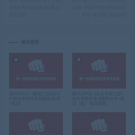
国开《商务交际听说》开放大
国开10879,11322《消费者行
学期末考试题库(机考+笔试)
为学》开放大学期末考试题库
精准真题
机考+笔试(精) 精准真题
相关推荐
国开22462《建筑工程估价》
国开23908《安全系统工程》
开放大学期末考试题库(机考
放大学期末考试题库机考+笔
+笔试)
试（精） 精准真题