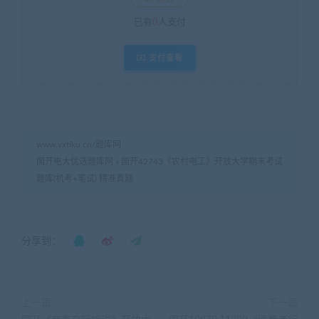
已有
0
人支付
支付查看
www.yxtiku.cn/题库网
国开电大优选题库网
»
国开42743《农村电工》开放大学期末考试
题库(机考+笔试) 精准真题
分享到：
上一篇
下一篇