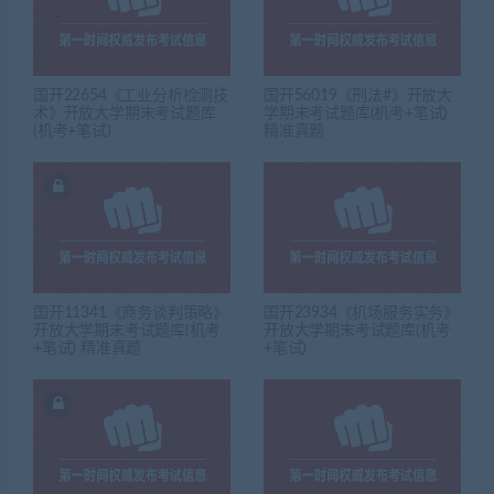
国开22654《工业分析检测技
国开56019《刑法#》开放大
术》开放大学期末考试题库
学期末考试题库(机考+笔试)
(机考+笔试)
精准真题
国开11341《商务谈判策略》
国开23934《机场服务实务》
开放大学期末考试题库(机考
开放大学期末考试题库(机考
+笔试) 精准真题
+笔试)