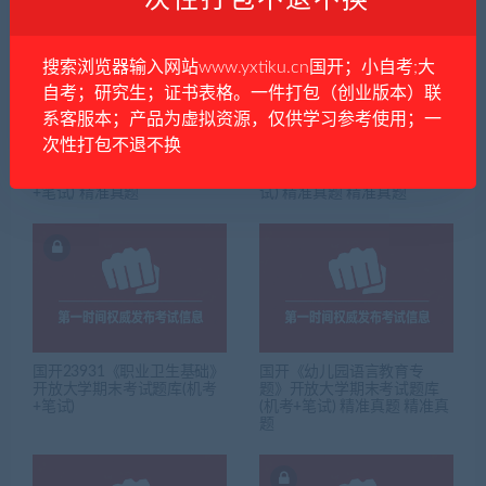
搜索浏览器输入网站www.yxtiku.cn国开；小自考;大
自考；研究生；证书表格。一件打包（创业版本）联
系客服本；产品为虚拟资源，仅供学习参考使用；一
次性打包不退不换
国开22011《中国教育简史》
国开《经济学方法论》开放
开放大学期末考试题库(机考
大学期末考试题库(机考+笔
+笔试) 精准真题
试) 精准真题 精准真题
国开23931《职业卫生基础》
国开《幼儿园语言教育专
开放大学期末考试题库(机考
题》开放大学期末考试题库
+笔试)
(机考+笔试) 精准真题 精准真
题