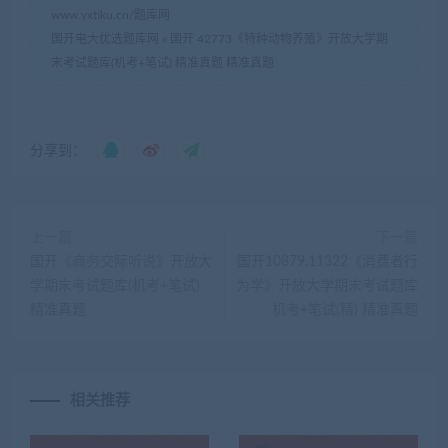
www.yxtiku.cn/题库网
国开电大优选题库网
»
国开 42773《特种动物养殖》开放大学期
末考试题库(机考+笔试) 精准真题 精准真题
分享到：
上一篇
下一篇
国开《商务交际听说》开放大
国开10879,11322《消费者行
学期末考试题库(机考+笔试)
为学》开放大学期末考试题库
精准真题
机考+笔试(精) 精准真题
相关推荐