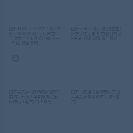
国开11444,11653,22118,222
国开23604《模具制造工艺》
33,24202,22837《药理学》
开放大学期末考试题库(机考
开放大学期末考试题库(机考
+笔试) 精准真题 精准真题
+笔试) 精准真题
国开42724《市场营销原理与
国开《酒店质量管理》开放
实务》开放大学期末考试题
大学期末考试题库(机考+笔
库(机考+笔试) 精准真题
试)