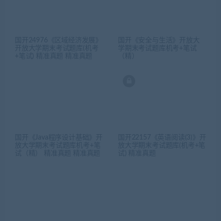
国开24976《区域经济发展》
国开《安全与生活》开放大
开放大学期末考试题库(机考
学期末考试题库机考+笔试
+笔试) 精准真题 精准真题
（精）
国开《Java程序设计基础》开
国开22157《英语阅读(3)》开
放大学期末考试题库机考+笔
放大学期末考试题库(机考+笔
试（精） 精准真题 精准真题
试) 精准真题