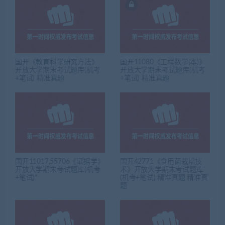
国开《教育科学研究方法》
国开11080《工程数学(本)》
开放大学期末考试题库(机考
开放大学期末考试题库(机考
+笔试) 精准真题
+笔试) 精准真题
国开11017,55706《证据学》
国开42771《食用菌栽培技
开放大学期末考试题库(机考
术》开放大学期末考试题库
+笔试)*
(机考+笔试) 精准真题 精准真
题