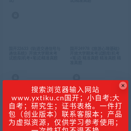
试)
试)精准真题
国开22633《轨道交通信号与
国开24978《旅游心理基础》
通信系统》开放大学期末考
开放大学期末考试题库(机考
试题库(机考+笔试)精准真题
+笔试) 精准真题 精准真题 精
准真题
×
搜索浏览器输入网站
www.yxtiku.cn国开；小自考;大
自考；研究生；证书表格。一件打
国开42783《蔬菜病虫害防
国开11355《高级英语2 》开
包（创业版本）联系客服本；产品
治》开放大学期末考试题库
放大学期末考试题库(机考+笔
(机考+笔试) 精准真题 精准真
试) 精准真题 精准真题
为虚拟资源，仅供学习参考使用；
题
一次性打包不退不换