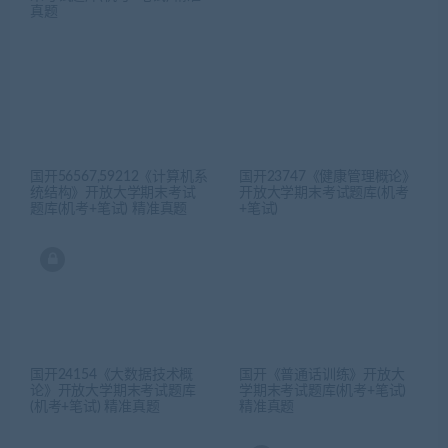
真题
国开56567,59212《计算机系
国开23747《健康管理概论》
统结构》开放大学期末考试
开放大学期末考试题库(机考
题库(机考+笔试) 精准真题
+笔试)
国开24154《大数据技术概
国开《普通话训练》开放大
论》开放大学期末考试题库
学期末考试题库(机考+笔试)
(机考+笔试) 精准真题
精准真题