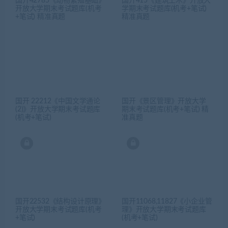
国开42785《动物繁殖基础》
国开415《建筑土木》开放大
开放大学期末考试题库(机考
学期末考试题库(机考+笔试)
+笔试) 精准真题
精准真题
国开 22212《中国文学通论
国开《景区管理》开放大学
(2)》开放大学期末考试题库
期末考试题库(机考+笔试) 精
(机考+笔试)
准真题
国开22532《结构设计原理》
国开11068,11827《小企业管
开放大学期末考试题库(机考
理》开放大学期末考试题库
+笔试)
(机考+笔试)