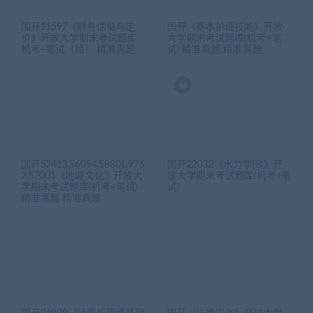
国开11597《财务估值与定
国开《基本护理技能》开放
价》开放大学期末考试题库
大学期末考试题库(机考+笔
机考+笔试（精） 精准真题
试) 精准真题 精准真题
国开57413,56094,58801,976
国开22032《水力学(B)》开
2,57001《地域文化》开放大
放大学期末考试题库(机考+笔
学期末考试题库(机考+笔试)
试)
精准真题 精准真题