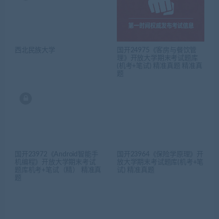
西北民族大学
国开24975《客房与餐饮管
理》开放大学期末考试题库
(机考+笔试) 精准真题 精准真
题
国开23972《Android智能手
国开23964《保险学原理》开
机编程》开放大学期末考试
放大学期末考试题库(机考+笔
题库机考+笔试（精） 精准真
试) 精准真题
题