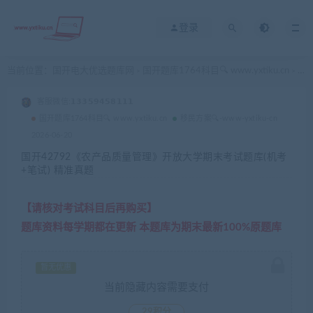
登录
当前位置：
国开电大优选题库网
国开题库1764科目🔍 www.yxtiku.cn
国开42792《农产品质量管理》开放大学期末考试题库(机考+笔试) 精准真题
>
>
客服微信:𝟭𝟯𝟯𝟱𝟵𝟰𝟱𝟴𝟭𝟭𝟭
国开题库1764科目🔍 www.yxtiku.cn
移民方案🔍-www-yxtiku-cn
2026-06-20
国开42792《农产品质量管理》开放大学期末考试题库(机考
+笔试) 精准真题
【请核对考试科目后再购买】
题库资料每学期都在更新 本题库为期末最新100%原题库
暂无优惠
当前隐藏内容需要支付
29积分