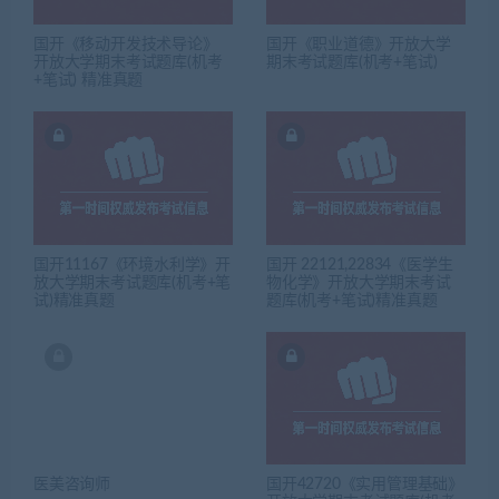
国开《移动开发技术导论》
国开《职业道德》开放大学
开放大学期末考试题库(机考
期末考试题库(机考+笔试)
+笔试) 精准真题
国开11167《环境水利学》开
国开 22121,22834《医学生
放大学期末考试题库(机考+笔
物化学》开放大学期末考试
试)精准真题
题库(机考+笔试)精准真题
医美咨询师
国开42720《实用管理基础》