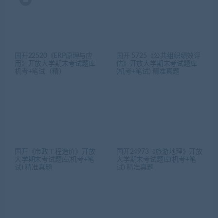
国开22520《ERP原理与应
国开 5725《公共组织绩效评
用》开放大学期末考试题库
估》开放大学期末考试题库
机考+笔试（精）
(机考+笔试) 精准真题
国开《市政工程造价》开放
国开24973《旅游地理》开放
大学期末考试题库(机考+笔
大学期末考试题库(机考+笔
试) 精准真题
试) 精准真题