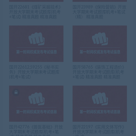
国开22681《煤矿采掘技术》
国开23989《保险营销》开放
开放大学期末考试题库(机考
大学期末考试题库机考+笔试
+笔试) 精准真题 精准真题
（精） 精准真题
国开22612,59255《秘书实
国开58765《装饰工程造价》
务》开放大学期末考试题库
开放大学期末考试题库(机考
(机考+笔试)
+笔试) 精准真题 精准真题
国开42776《兽医基础》开放
国开22197《实用文体写作》
大学期末考试题库(机考+笔
开放大学期末考试题库(机考