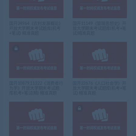
国开24964《农村发展概论》
国开11149《管理思想史》开
开放大学期末考试题库(机考
放大学期末考试题库(机考+笔
+笔试) 精准真题
试)精准真题
国开10879,11322《消费者行
国开22676《人口社会学》开
为学》开放大学期末考试题
放大学期末考试题库(机考+笔
库机考+笔试(精) 精准真题
试) 精准真题