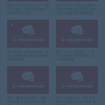
国开11070,11826,22657《组
国开59543《中华文化概说》
织行为学》开放大学期末考
开放大学期末考试题库(机考
试题库(机考+笔试)
+笔试) 精准真题 精准真题
国开24046《数据库运维》开
国开《土木工程施工》开放
放大学期末考试题库(机考+笔
大学期末考试题库(机考+笔
试)精准真题
试) 精准真题
国开《模具设计制造》开放
国开《法律文化》开放大学
大学期末考试题库(机考+笔
期末考试题库(机考+笔试) 精