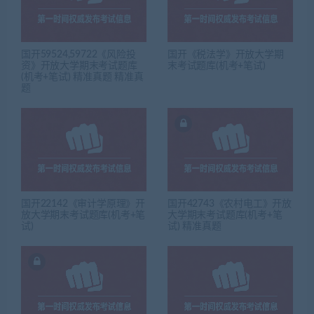
国开59524,59722《风险投
国开《税法学》开放大学期
资》开放大学期末考试题库
末考试题库(机考+笔试)
(机考+笔试) 精准真题 精准真
题
国开22142《审计学原理》开
国开42743《农村电工》开放
放大学期末考试题库(机考+笔
大学期末考试题库(机考+笔
试)
试) 精准真题