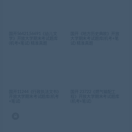
国开56421,56691《幼儿文
国开《地方历史典故》开放
学》开放大学期末考试题库
大学期末考试题库(机考+笔
(机考+笔试) 精准真题
试) 精准真题
国开11244《行政执法文书》
国开 23722《燃气输配工
开放大学期末考试题库(机考
程》开放大学期末考试题库
+笔试)
(机考+笔试)