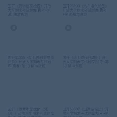
国开《药学信息检索》开放
国开23903《汽车电气设备》
大学期末考试题库(机考+笔
开放大学期末考试题库(机考
试) 精准真题
+笔试)精准真题
国开11338《幼儿园教育质量
国开《热工过程自动化》开
评价》开放大学期末考试题
放大学期末考试题库(机考+笔
库(机考+笔试) 精准真题
试) 精准真题
国开《搜索引擎优化（SE
国开58507《国家赔偿法》开
O）》开放大学期末考试题库
放大学期末考试题库(机考+笔