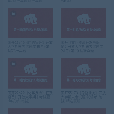
试) 精准真题 精准真题
+笔试)
国开11346《广告管理》开放
国开《文化资源开发与保
大学期末考试题库(机考+笔
护》开放大学期末考试题库
试)精准真题
(机考+笔试) 精准真题
国开22629《化学反应过程及
国开55173《导游业务》开放
设备》开放大学期末考试题
大学期末考试题库(机考+笔
库(机考+笔试)
试) 精准真题