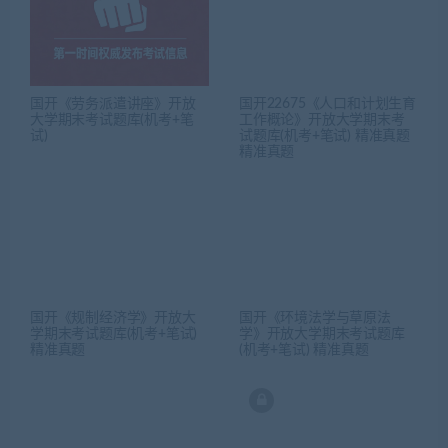
国开《劳务派遣讲座》开放
国开22675《人口和计划生育
大学期末考试题库(机考+笔
工作概论》开放大学期末考
试)
试题库(机考+笔试) 精准真题
精准真题
国开《规制经济学》开放大
国开《环境法学与草原法
学期末考试题库(机考+笔试)
学》开放大学期末考试题库
精准真题
(机考+笔试) 精准真题