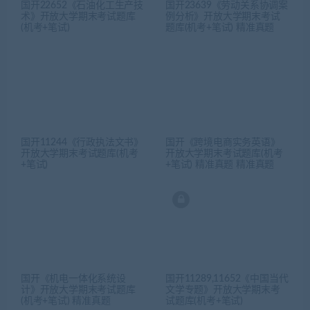
国开22652《石油化工生产技
国开23639《劳动关系协调案
术》开放大学期末考试题库
例分析》开放大学期末考试
(机考+笔试)
题库(机考+笔试) 精准真题
国开11244《行政执法文书》
国开《跨境电商实务英语》
开放大学期末考试题库(机考
开放大学期末考试题库(机考
+笔试)
+笔试) 精准真题 精准真题
国开《机电一体化系统设
国开11289,11652《中国当代
计》开放大学期末考试题库
文学专题》开放大学期末考
(机考+笔试) 精准真题
试题库(机考+笔试)