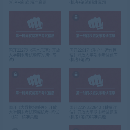
(机考+笔试) 精准真题
(机考+笔试)精准真题
国开22279《基本乐理》开放
国开22617《生产与运作管
大学期末考试题库(机考+笔
理》开放大学期末考试题库
试)
(机考+笔试)
国开《大数据预处理》开放
国开22393,22840《健康评
大学期末考试题库机考+笔试
估》开放大学期末考试题库
（精） 精准真题
(机考+笔试)精准真题