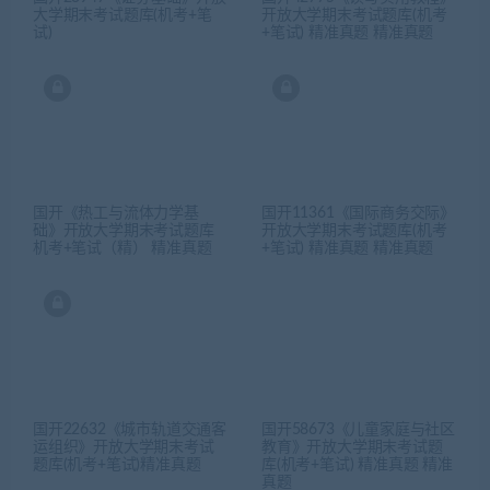
大学期末考试题库(机考+笔
开放大学期末考试题库(机考
试)
+笔试) 精准真题 精准真题
国开《热工与流体力学基
国开11361《国际商务交际》
础》开放大学期末考试题库
开放大学期末考试题库(机考
机考+笔试（精） 精准真题
+笔试) 精准真题 精准真题
国开22632《城市轨道交通客
国开58673《儿童家庭与社区
运组织》开放大学期末考试
教育》开放大学期末考试题
题库(机考+笔试)精准真题
库(机考+笔试) 精准真题 精准
真题