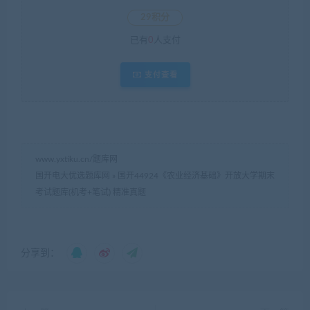
29积分
已有
0
人支付
支付查看
www.yxtiku.cn/题库网
国开电大优选题库网
»
国开44924《农业经济基础》开放大学期末
考试题库(机考+笔试) 精准真题
分享到：