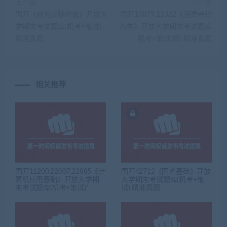
上一篇
下一篇
国开《商务交际听说》开放大
国开10879,11322《消费者行
学期末考试题库(机考+笔试)
为学》开放大学期末考试题库
精准真题
机考+笔试(精) 精准真题
相关推荐
国开11200,22007,22885《计
国开42712《园艺基础》开放
算机应用基础》开放大学期
大学期末考试题库(机考+笔
末考试题库(机考+笔试)*
试) 精准真题