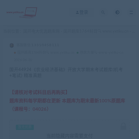
登录
当前位置：
国开电大优选题库网
国开题库1764科目🔍 www.yxtiku.cn
国开44924《农业经济基础》开放大学期末考试题库(机考+笔试) 精准真题
>
>
客服微信:𝟭𝟯𝟯𝟱𝟵𝟰𝟱𝟴𝟭𝟭𝟭
国开题库1764科目🔍 www.yxtiku.cn
移民方案🔍-www-yxtiku-cn
2026-06-20
国开44924《农业经济基础》开放大学期末考试题库(机考
+笔试) 精准真题
【请核对考试科目后再购买】
题库资料每学期都在更新 本题库为期末最新100%原题库
（课程号：04026）
暂无优惠
当前隐藏内容需要支付