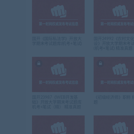
国开《国际私法学》开放大
国开24992《农村文
学期末考试题库(机考+笔试)
设》开放大学期末考
(机考+笔试) 精准真题
国开23987《WEB开发基
《初级经济师》职称 
础》开放大学期末考试题库
题
机考+笔试（精） 精准真题