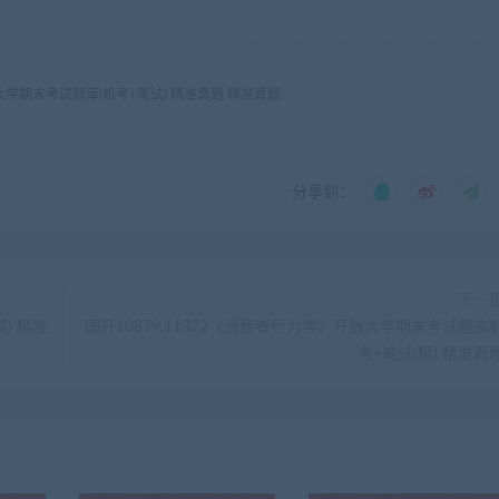
大学期末考试题库(机考+笔试) 精准真题 精准真题
分享到：
下一
) 精准
国开10879,11322《消费者行为学》开放大学期末考试题库
考+笔试(精) 精准真