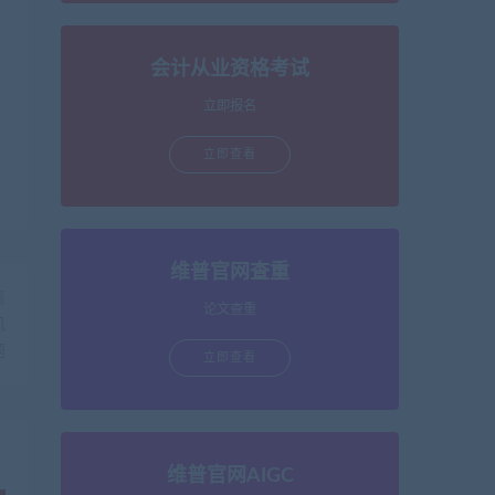
会计从业资格考试
立即报名
立即查看
维普官网查重
篇
论文查重
机
题
立即查看
维普官网AIGC