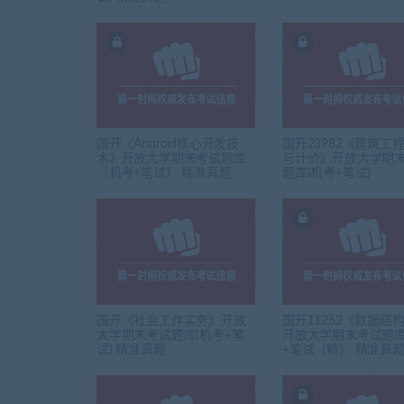
国开《Android核心开发技
国开23982《建筑工
术》开放大学期末考试题库
与计价》开放大学期
（机考+笔试） 精准真题
题库(机考+笔试)
国开《社会工作实务》开放
国开11252《数据结
大学期末考试题库(机考+笔
开放大学期末考试题
试) 精准真题
+笔试（精） 精准真