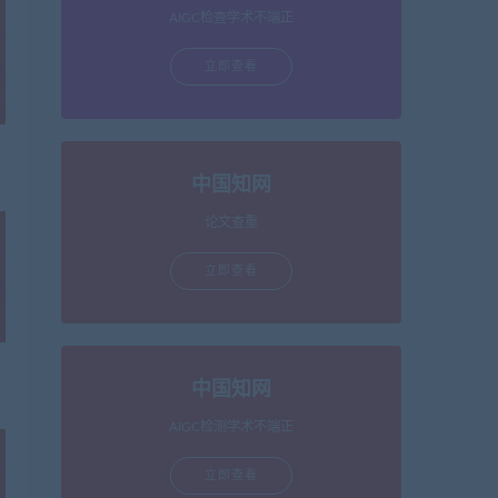
AIGC检查学术不端正
立即查看
中国知网
论文查重
立即查看
中国知网
AIGC检测学术不端正
立即查看