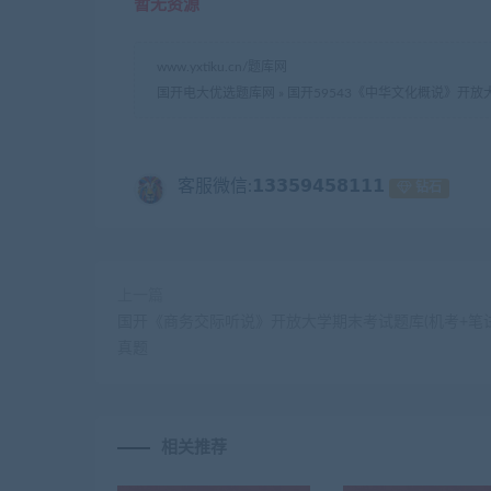
暂无资源
www.yxtiku.cn/题库网
国开电大优选题库网
»
国开59543《中华文化概说》开放
客服微信:𝟭𝟯𝟯𝟱𝟵𝟰𝟱𝟴𝟭𝟭𝟭
钻石
上一篇
国开《商务交际听说》开放大学期末考试题库(机考+笔试
真题
相关推荐