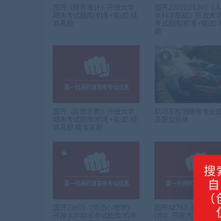
国开《财务审计》开放大学
国开22072,01245《
期末考试题库(机考+笔试) 精
会科学基础》开放大
准真题
考试题库(机考+笔试)
题
国开《民族宗教》开放大学
机动车检测维修专业
期末考试题库(机考+笔试) 精
员职业资格
准真题 精准真题
搜
自
（
国开23605《劳动心理学》
国开42763《经济法
开放大学期末考试题库(机考
(农)》开放大学期末