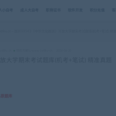
人小自考
成人大自考
职称证书
软件开发
积分充值
客
iku.cn
国开59543《中华文化概说》开放大学期末考试题库(机考+笔试) 精
>
tiku.cn
移民方案🔍-www-yxtiku-cn
2026-06-20
开放大学期末考试题库(机考+笔试) 精准真题
%原题库