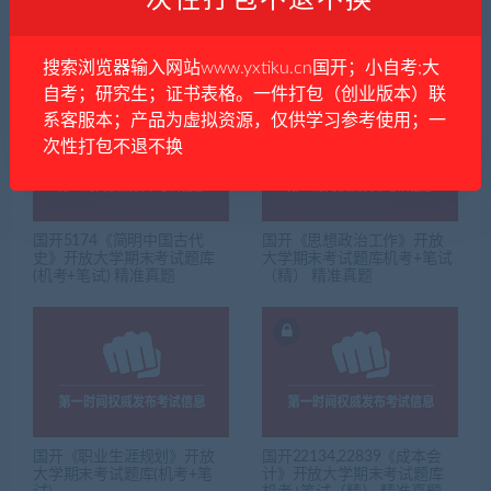
国开《政府机关事务实习》
国开11429《工程计价学》开
开放大学期末考试题库(机考
放大学期末考试题库(机考+笔
+笔试) 精准真题
试)精准真题
搜索浏览器输入网站www.yxtiku.cn国开；小自考;大
自考；研究生；证书表格。一件打包（创业版本）联
系客服本；产品为虚拟资源，仅供学习参考使用；一
次性打包不退不换
国开5174《简明中国古代
国开《思想政治工作》开放
史》开放大学期末考试题库
大学期末考试题库机考+笔试
(机考+笔试) 精准真题
（精） 精准真题
国开《职业生涯规划》开放
国开22134,22839《成本会
大学期末考试题库(机考+笔
计》开放大学期末考试题库