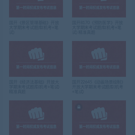
国开《景区管理基础》开放
国开8170《预防医学》开放
大学期末考试题库(机考+笔
大学期末考试题库(机考+笔
试)
试) 精准真题
国开《经济法基础》开放大
国开22645《动画场景绘制》
学期末考试题库(机考+笔试)
开放大学期末考试题库(机考
精准真题
+笔试)