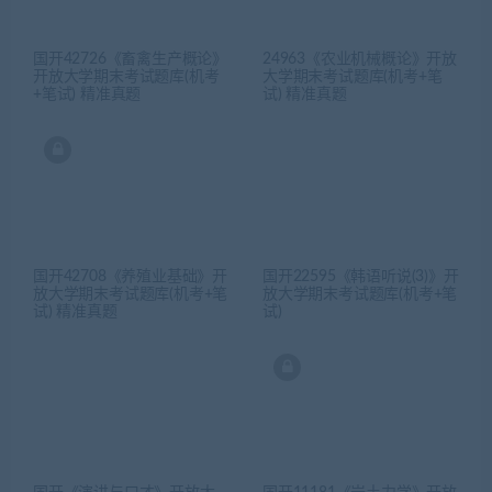
国开42726《畜禽生产概论》
24963《农业机械概论》开放
开放大学期末考试题库(机考
大学期末考试题库(机考+笔
+笔试) 精准真题
试) 精准真题
国开42708《养殖业基础》开
国开22595《韩语听说(3)》开
放大学期末考试题库(机考+笔
放大学期末考试题库(机考+笔
试) 精准真题
试)