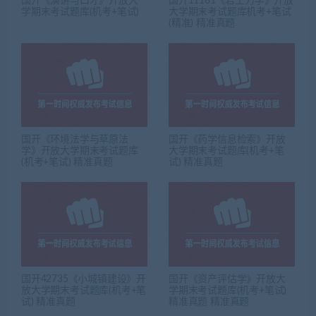
国开《演讲与口才》开放大
国开11181《岩土力学》开放
学期末考试题库(机考+笔试)
大学期末考试题库机考+笔试
(精准) 精准真题
国开《环境法学与草原法
国开《药学信息检索》开放
学》开放大学期末考试题库
大学期末考试题库(机考+笔
(机考+笔试) 精准真题
试) 精准真题
国开42735《小城镇建设》开
国开《资产评估学》开放大
放大学期末考试题库(机考+笔
学期末考试题库(机考+笔试)
试) 精准真题
精准真题 精准真题