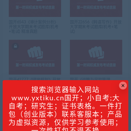
国开6543《审计案例分析》
国开22656《韩语写作》开放
开放大学期末考试题库(机考
大学期末考试题库(机考+笔
+笔试) 精准真题
试)
国开42777《绿地规划》开放
国开《战略与风险管理
×
大学期末考试题库(机考+笔
（一）》开放大学期末考试
搜索浏览器输入网站
试) 精准真题 精准真题
题库(机考+笔试) 精准真题
www.yxtiku.cn国开；小自考;大
自考；研究生；证书表格。一件打
包（创业版本）联系客服本；产品
为虚拟资源，仅供学习参考使用；
一次性打包不退不换