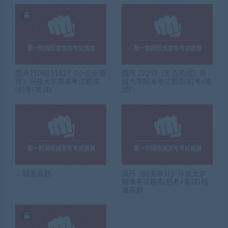
国开11068,11827《小企业管
国开 22259《形态构成》开
理》开放大学期末考试题库
放大学期末考试题库(机考+笔
(机考+笔试)
试)
… 精准真题
国开《财务审计》开放大学
期末考试题库(机考+笔试) 精
准真题