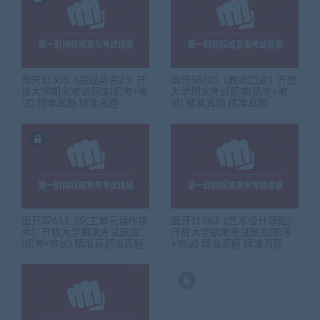
国开11355《高级英语2 》开
国开58705《教师口语》开放
放大学期末考试题库(机考+笔
大学期末考试题库(机考+笔
试) 精准真题 精准真题
试) 精准真题 精准真题
国开22611《化工单元操作技
国开11363《艺术设计基础》
术》开放大学期末考试题库
开放大学期末考试题库(机考
(机考+笔试) 精准真题准真题
+笔试) 精准真题 精准真题