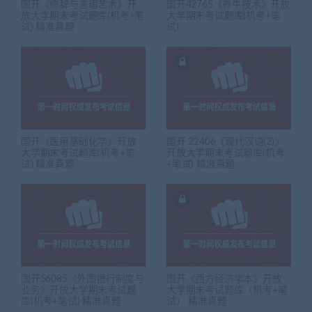
国开《修辞与言语艺术》开
国开42765《养牛技术》开放
放大学期末考试题库(机考+笔
大学期末考试题库(机考+笔
试) 精准真题
试)
国开《医用基础化学》开放
国开 22406《现代汉语(2)》
大学期末考试题库(机考+笔
开放大学期末考试题库(机考
试) 精准真题
+笔试) 精准真题
国开56085《外国银行制度与
国开《西方经济学本》开放
业务》开放大学期末考试题
大学期末考试题库（机考+笔
库(机考+笔试) 精准真题
试） 精准真题