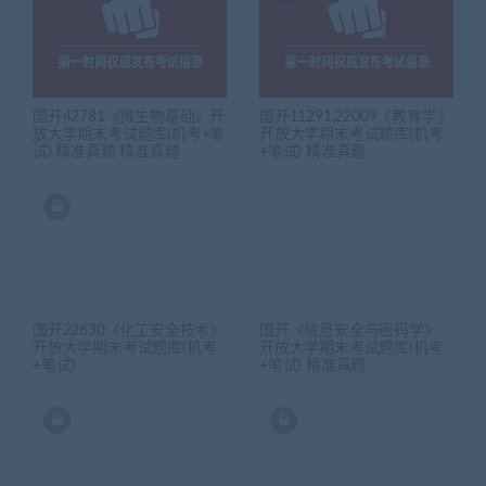
国开42781《微生物基础》开
国开11291,22009《教育学》
放大学期末考试题库(机考+笔
开放大学期末考试题库(机考
试) 精准真题 精准真题
+笔试) 精准真题
国开22630《化工安全技术》
国开《信息安全与密码学》
开放大学期末考试题库(机考
开放大学期末考试题库(机考
+笔试)
+笔试) 精准真题