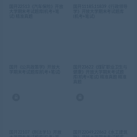
国开22513《汽车保险》开放
国开11185,11839《行政领导
大学期末考试题库(机考+笔
学》开放大学期末考试题库
试) 精准真题
(机考+笔试)
国开《公共政策学》开放大
国开23622《煤矿职业卫生与
学期末考试题库(机考+笔试)
健康》开放大学期末考试题
库(机考+笔试) 精准真题 精准
真题
国开22107《刑法学1》开放
国开22049,22862《水工建筑