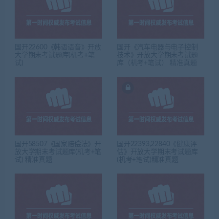
国开22600《韩语语音》开放
国开《汽车电器与电子控制
大学期末考试题库(机考+笔
技术》开放大学期末考试题
试)
库（机考+笔试） 精准真题
国开58507《国家赔偿法》开
国开22393,22840《健康评
放大学期末考试题库(机考+笔
估》开放大学期末考试题库
试) 精准真题
(机考+笔试)精准真题