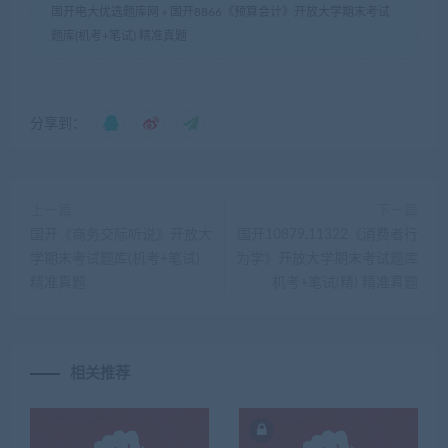
国开电大优选题库网
»
国开8866《预算会计》开放大学期末考试
题库(机考+笔试) 精准真题
分享到：
上一篇
下一篇
国开《商务交际听说》开放大
国开10879,11322《消费者行
学期末考试题库(机考+笔试)
为学》开放大学期末考试题库
精准真题
机考+笔试(精) 精准真题
相关推荐