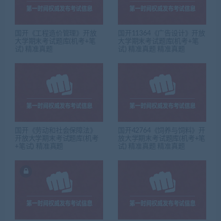
国开《工程造价管理》开放
国开11364《广告设计》开放
大学期末考试题库(机考+笔
大学期末考试题库(机考+笔
试) 精准真题
试) 精准真题 精准真题
国开《劳动和社会保障法》
国开42764《饲养与饲料》开
开放大学期末考试题库(机考
放大学期末考试题库(机考+笔
+笔试) 精准真题
试) 精准真题 精准真题