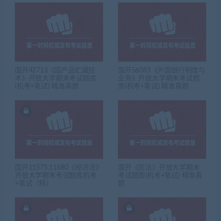
国开42713《园产品贮藏技
国开56085《外国银行制度与
术》开放大学期末考试题库
业务》开放大学期末考试题
(机考+笔试) 精准真题
库(机考+笔试) 精准真题
国开11575,11680《经济法》
国开《民法》开放大学期末
开放大学期末考试题库机考
考试题库(机考+笔试) 精准真
+笔试（精）
题