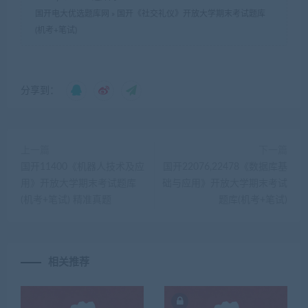
国开电大优选题库网
»
国开《社交礼仪》开放大学期末考试题库
(机考+笔试)
分享到：
上一篇
下一篇
国开11400《机器人技术及应
国开22076,22478《数据库基
用》开放大学期末考试题库
础与应用》开放大学期末考试
(机考+笔试) 精准真题
题库(机考+笔试)
相关推荐