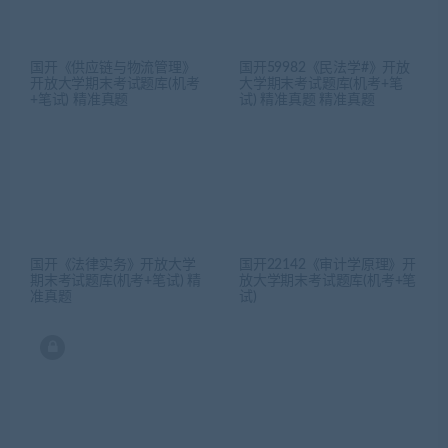
国开《供应链与物流管理》
国开59982《民法学#》开放
开放大学期末考试题库(机考
大学期末考试题库(机考+笔
+笔试) 精准真题
试) 精准真题 精准真题
国开《法律实务》开放大学
国开22142《审计学原理》开
期末考试题库(机考+笔试) 精
放大学期末考试题库(机考+笔
准真题
试)