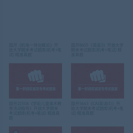
国开《机电一体化概论》开
国开8605《英语3》开放大学
放大学期末考试题库(机考+笔
期末考试题库(机考+笔试) 精
试) 精准真题
准真题
国开22506《学前儿童美术教
国开5663《CAI英语(1)》开
育活动指导》开放大学期末
放大学期末考试题库(机考+笔
考试题库(机考+笔试) 精准真
试) 精准真题
题