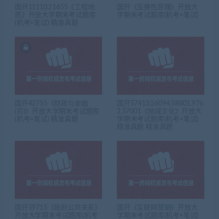
国开11110,11655《工程地
国开《互换性原理》开放大
质》开放大学期末考试题库
学期末考试题库(机考+笔试)
(机考+笔试) 精准真题
国开42755《财政与金融
国开57413,56094,58801,976
(农)》开放大学期末考试题库
2,57001《地域文化》开放大
(机考+笔试) 精准真题
学期末考试题库(机考+笔试)
精准真题 精准真题
国开59715《政府公共关系》
国开《互联网营销》开放大
开放大学期末考试题库(机考
学期末考试题库(机考+笔试)