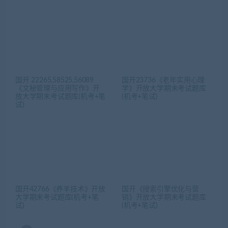
国开 22265,58525,56089
国开23736《老年实用心理
《文秘管理与应用写作》开
学》开放大学期末考试题库
放大学期末考试题库(机考+笔
(机考+笔试)
试)
国开42766《养羊技术》开放
国开《搜索引擎优化与营
大学期末考试题库(机考+笔
销》开放大学期末考试题库
试)
(机考+笔试)