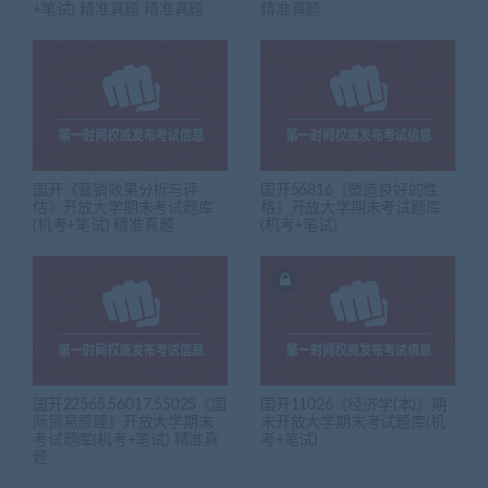
+笔试) 精准真题 精准真题
精准真题
国开《营销效果分析与评
国开56816《塑造良好的性
估》开放大学期末考试题库
格》开放大学期末考试题库
(机考+笔试) 精准真题
(机考+笔试)
国开22565,56017,55025《国
国开11026《经济学(本)》期
际贸易原理》开放大学期末
末开放大学期末考试题库(机
考试题库(机考+笔试) 精准真
考+笔试)
题