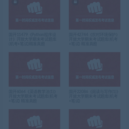
国开11479《Python程序设
国开42744《农村环境保护》
计》开放大学期末考试题库
开放大学期末考试题库(机考
(机考+笔试)精准真题
+笔试) 精准真题
国开6064《英语教学法(1)》
国开22086《阅读与写作(1)》
开放大学期末考试题库(机考
开放大学期末考试题库(机考
+笔试) 精准真题
+笔试)