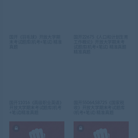
国开《羽毛球》开放大学期
国开22675《人口和计划生育
末考试题库(机考+笔试) 精准
工作概论》开放大学期末考
真题
试题库(机考+笔试) 精准真题
精准真题
国开11016《高级职业英语》
国开55064,58725《国家税
开放大学期末考试题库(机考
收》开放大学期末考试题库
+笔试)精准真题
(机考+笔试) 精准真题