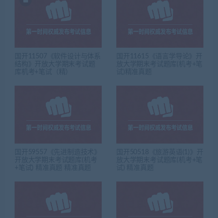
国开11507《软件设计与体系
国开11615《语言学导论》开
结构》开放大学期末考试题
放大学期末考试题库(机考+笔
库机考+笔试（精）
试)精准真题
国开59557《先进制造技术》
国开50518《旅游英语(1)》开
开放大学期末考试题库(机考
放大学期末考试题库(机考+笔
+笔试) 精准真题 精准真题
试) 精准真题