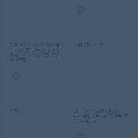
国开11268,57817《秘书理论
注册金融分析师
与实务》开放大学期末考试
题库(机考+笔试)* 精准真题
精准真题
海南大学
国开8806《香港法概论》开
放大学期末考试题库(机考+笔
试) 精准真题