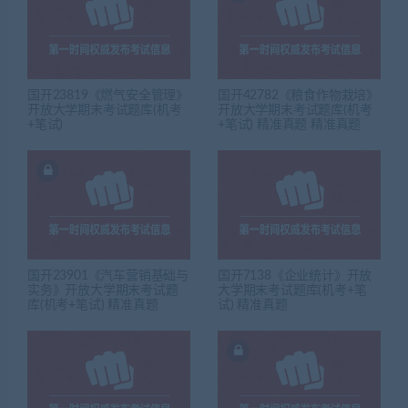
国开23819《燃气安全管理》
国开42782《粮食作物栽培》
开放大学期末考试题库(机考
开放大学期末考试题库(机考
+笔试)
+笔试) 精准真题 精准真题
国开23901《汽车营销基础与
国开7138《企业统计》开放
实务》开放大学期末考试题
大学期末考试题库(机考+笔
库(机考+笔试) 精准真题
试) 精准真题