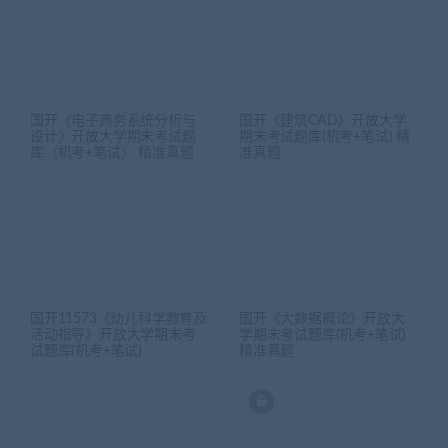
国开《电子商务系统分析与
国开《建筑CAD》开放大学
设计》开放大学期末考试题
期末考试题库(机考+笔试) 精
库（机考+笔试） 精准真题
准真题
国开11573《幼儿科学教育及
国开《大数据概论》开放大
活动指导》开放大学期末考
学期末考试题库(机考+笔试)
试题库(机考+笔试)
精准真题