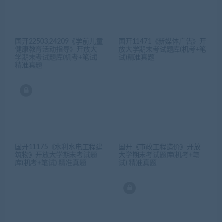
国开22503,24209《学前儿童
国开11471《新媒体广告》开
健康教育活动指导》开放大
放大学期末考试题库(机考+笔
学期末考试题库(机考+笔试)
试)精准真题
精准真题
国开11175《水利水电工程建
国开《市政工程造价》开放
筑物》开放大学期末考试题
大学期末考试题库(机考+笔
库(机考+笔试) 精准真题
试) 精准真题