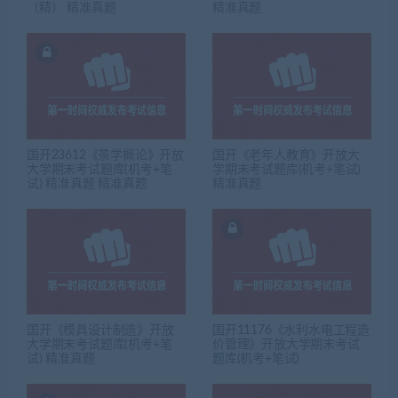
（精） 精准真题
精准真题
国开23612《茶学概论》开放
国开《老年人教育》开放大
大学期末考试题库(机考+笔
学期末考试题库(机考+笔试)
试) 精准真题 精准真题
精准真题
国开《模具设计制造》开放
国开11176《水利水电工程造
大学期末考试题库(机考+笔
价管理》开放大学期末考试
试) 精准真题
题库(机考+笔试)