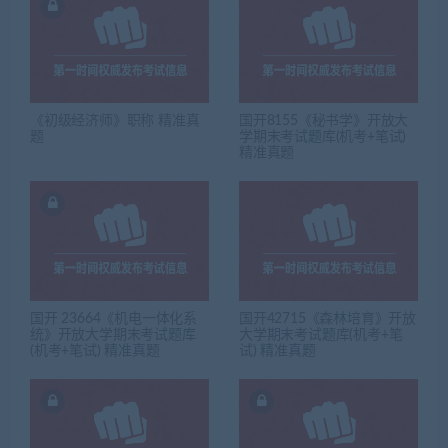
《初级经济师》职称 精准真
国开8155《秘书学》开放大
题
学期末考试题库(机考+笔试)
精准真题
国开 23664《机电一体化系
国开42715《森林培育》开放
统》开放大学期末考试题库
大学期末考试题库(机考+笔
(机考+笔试) 精准真题
试) 精准真题