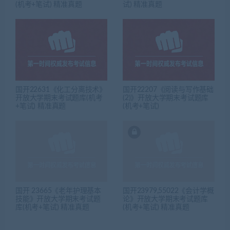
(机考+笔试) 精准真题
试) 精准真题
国开22631《化工分离技术》
国开22207《阅读与写作基础
开放大学期末考试题库(机考
(2)》开放大学期末考试题库
+笔试) 精准真题
(机考+笔试)
国开 23665《老年护理基本
国开23979,55022《会计学概
技能》开放大学期末考试题
论》开放大学期末考试题库
库(机考+笔试) 精准真题
(机考+笔试) 精准真题