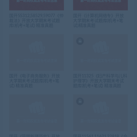
国开55312,58529,59077《仲
国开《计算机网络专》开放
裁法》开放大学期末考试题
大学期末考试题库(机考+笔
库(机考+笔试) 精准真题
试)精准真题
国开《电子商务服务》开放
国开11325《妇产科学与儿科
大学期末考试题库(机考+笔
护理学》开放大学期末考试
试) 精准真题
题库(机考+笔试) 精准真题
国开《简明新疆历史》开放
国开11561,11621,22818《会