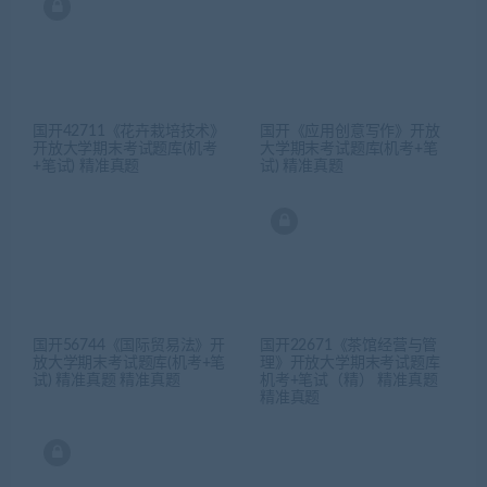
国开42711《花卉栽培技术》
国开《应用创意写作》开放
开放大学期末考试题库(机考
大学期末考试题库(机考+笔
+笔试) 精准真题
试) 精准真题
国开56744《国际贸易法》开
国开22671《茶馆经营与管
放大学期末考试题库(机考+笔
理》开放大学期末考试题库
试) 精准真题 精准真题
机考+笔试（精） 精准真题
精准真题