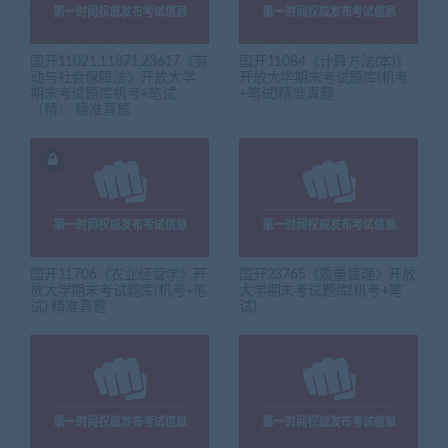
国开11021,11871,23617《劳
国开11084《计算方法(本)》
动与社会保障法》开放大学
开放大学期末考试题库(机考
期末考试题库机考+笔试
+笔试)精准真题
（精） 精准真题
国开11706《农业经营学》开
国开23765《质量管理》开放
放大学期末考试题库(机考+笔
大学期末考试题库(机考+笔
试) 精准真题
试)