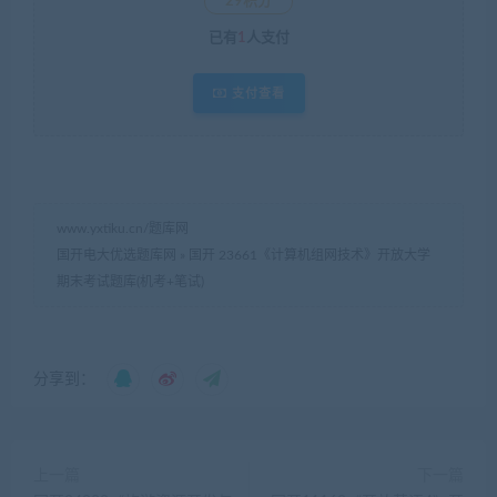
29积分
已有
1
人支付
支付查看
www.yxtiku.cn/题库网
国开电大优选题库网
»
国开 23661《计算机组网技术》开放大学
期末考试题库(机考+笔试)
分享到：
上一篇
下一篇