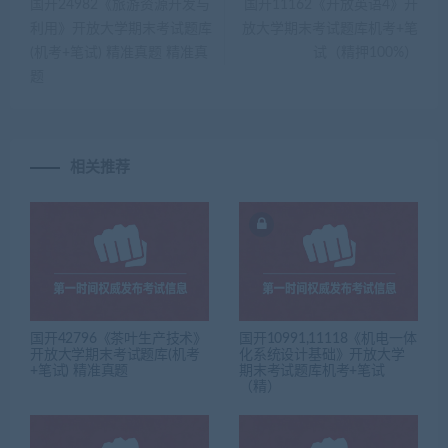
国开24982《旅游资源开发与
国开11162《开放英语4》开
利用》开放大学期末考试题库
放大学期末考试题库机考+笔
(机考+笔试) 精准真题 精准真
试（精押100%）
题
相关推荐
国开42796《茶叶生产技术》
国开10991,11118《机电一体
开放大学期末考试题库(机考
化系统设计基础》开放大学
+笔试) 精准真题
期末考试题库机考+笔试
（精）