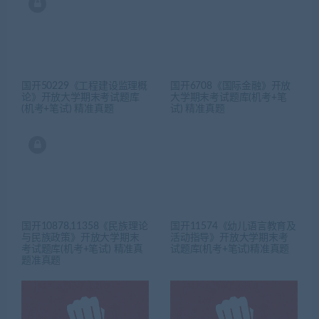
国开50229《工程建设监理概
国开6708《国际金融》开放
论》开放大学期末考试题库
大学期末考试题库(机考+笔
(机考+笔试) 精准真题
试) 精准真题
国开10878,11358《民族理论
国开11574《幼儿语言教育及
与民族政策》开放大学期末
活动指导》开放大学期末考
考试题库(机考+笔试) 精准真
试题库(机考+笔试)精准真题
题准真题