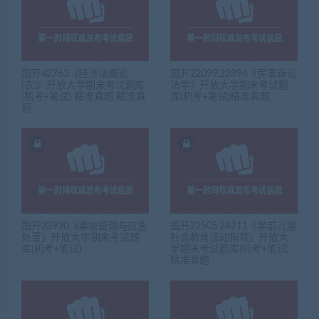
国开42763《经济法概论
国开22099,22896《民事诉讼
(农)》开放大学期末考试题库
法学》开放大学期末考试题
(机考+笔试) 精准真题 精准真
库(机考+笔试)精准真题
题
国开23930《事故管理与应急
国开22505,24211《学前儿童
处置》开放大学期末考试题
社会教育活动指导》开放大
库(机考+笔试)
学期末考试题库(机考+笔试)
精准真题