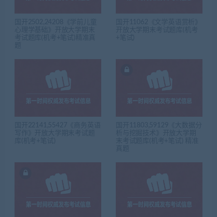
国开2502,24208《学前儿童
国开11062《文学英语赏析》
心理学基础》开放大学期末
开放大学期末考试题库(机考
考试题库(机考+笔试)精准真
+笔试)
题
国开22141,55427《商务英语
国开11803,59129《大数据分
写作》开放大学期末考试题
析与挖掘技术》开放大学期
库(机考+笔试)
末考试题库(机考+笔试) 精准
真题