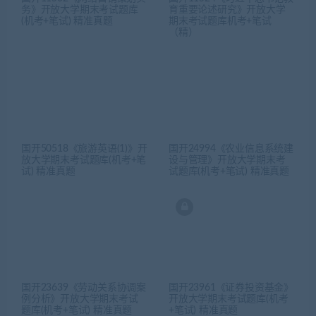
务》开放大学期末考试题库
育重要论述研究》开放大学
(机考+笔试) 精准真题
期末考试题库机考+笔试
（精）
国开50518《旅游英语(1)》开
国开24994《农业信息系统建
放大学期末考试题库(机考+笔
设与管理》开放大学期末考
试) 精准真题
试题库(机考+笔试) 精准真题
国开23639《劳动关系协调案
国开23961《证券投资基金》
例分析》开放大学期末考试
开放大学期末考试题库(机考
题库(机考+笔试) 精准真题
+笔试) 精准真题