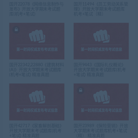
国开22078《网络信息制作与
国开11494《员工劳动关系管
发布》开放大学期末考试题
理》开放大学期末考试题库
库(机考+笔试)
机考+笔试（精）
国开22342,22880《建筑材料
国开9443《国际礼仪概论》
(A)》开放大学期末考试题库
开放大学期末考试题库(机考
(机考+笔试) 精准真题
+笔试) 精准真题
国开42717《家畜解剖基础》
国开23989《保险营销》开放
开放大学期末考试题库(机考
大学期末考试题库机考+笔试
+笔试) 精准真题
（精） 精准真题