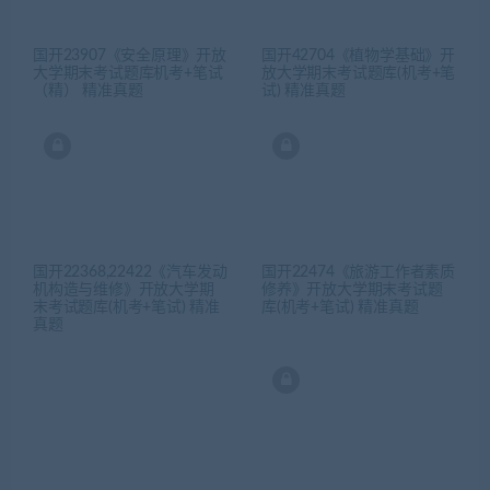
国开23907《安全原理》开放
国开42704《植物学基础》开
大学期末考试题库机考+笔试
放大学期末考试题库(机考+笔
（精） 精准真题
试) 精准真题
国开22368,22422《汽车发动
国开22474《旅游工作者素质
机构造与维修》开放大学期
修养》开放大学期末考试题
末考试题库(机考+笔试) 精准
库(机考+笔试) 精准真题
真题