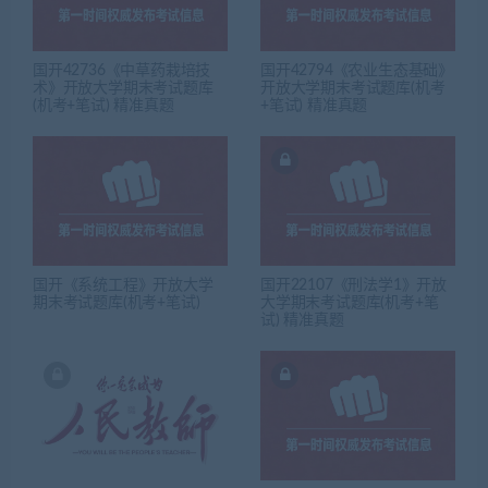
国开42736《中草药栽培技
国开42794《农业生态基础》
术》开放大学期末考试题库
开放大学期末考试题库(机考
(机考+笔试) 精准真题
+笔试) 精准真题
国开《系统工程》开放大学
国开22107《刑法学1》开放
期末考试题库(机考+笔试)
大学期末考试题库(机考+笔
试) 精准真题