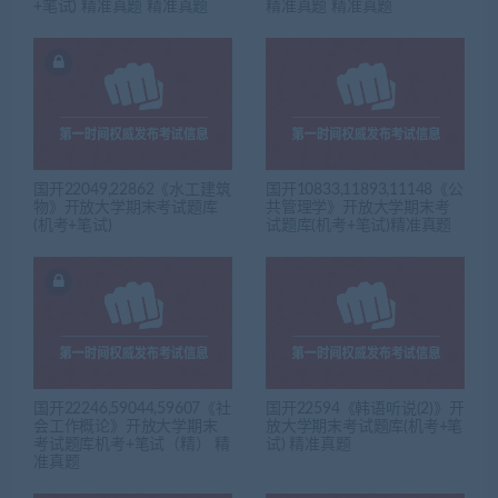
+笔试) 精准真题 精准真题
精准真题 精准真题
国开22049,22862《水工建筑
国开10833,11893,11148《公
物》开放大学期末考试题库
共管理学》开放大学期末考
(机考+笔试)
试题库(机考+笔试)精准真题
国开22246,59044,59607《社
国开22594《韩语听说(2)》开
会工作概论》开放大学期末
放大学期末考试题库(机考+笔
考试题库机考+笔试（精） 精
试) 精准真题
准真题