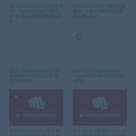
国开56758,56046《法律逻辑
国开22019《统计与数据分析
学》开放大学期末考试题库
基础》开放大学期末考试题
(机考+笔试) 精准真题 精准真
库(机考+笔试)
题
国开《文化市场营销》开放
国开 22213《数据库应用》
大学期末考试题库(机考+笔
开放大学期末考试题库(机考
试) 精准真题
+笔试)
国开10874,11285《遗传学》
国开22151《英语听力(3)》开