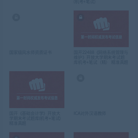
(机考+笔试)
国家级风水师资质证书
国开22488《网络系统管理与
维护》开放大学期末考试题
库机考+笔试（精） 精准真题
国开《基础会计学》开放大
ICA对外汉语教师
学期末考试题库(机考+笔试)
精准真题