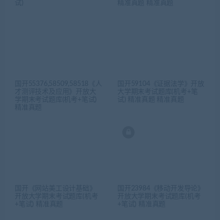
试)
精准真题 精准真题
国开55376,58509,58518《人
国开59104《证据法学》开放
才测评技术及应用》开放大
大学期末考试题库(机考+笔
学期末考试题库(机考+笔试)
试) 精准真题 精准真题
精准真题
国开《网站美工设计基础》
国开23984《移动开发导论》
开放大学期末考试题库(机考
开放大学期末考试题库(机考
+笔试) 精准真题
+笔试) 精准真题