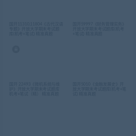
国开11310,11804《古代汉语
国开59997《财务管理实务》
专题》开放大学期末考试题
开放大学期末考试题库(机考
库(机考+笔试) 精准真题
+笔试) 精准真题
国开 22493《微机系统与维
国开5010《金融发展史》开
护》开放大学期末考试题库
放大学期末考试题库(机考+笔
机考+笔试（精） 精准真题
试) 精准真题