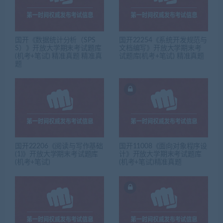
国开《数据统计分析（SPS
国开22254《系统开发规范与
S）》开放大学期末考试题库
文档编写》开放大学期末考
(机考+笔试) 精准真题 精准真
试题库(机考+笔试) 精准真题
题
国开22206《阅读与写作基础
国开11008《面向对象程序设
(1)》开放大学期末考试题库
计》开放大学期末考试题库
(机考+笔试)
(机考+笔试)精准真题