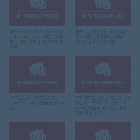
国开58405,58895《Internet
国开《跨文化交际与汉语教
和Intranet应用》开放大学期
学》开放大学期末考试题库
末考试题库(机考+笔试) 精准
(机考+笔试) 精准真题
真题
国开22147《英语口语(2)》开
国开58702,56014,58103《市
放大学期末考试题库(机考+笔
场调查与预测》开放大学期
试)
末考试题库(机考+笔试) 精准
真题 精准真题