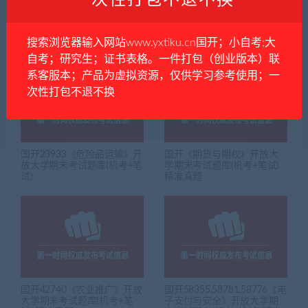
国开《建设工程法规》开放
国开 11386《工程造价概
大学期末考试题库(机考+笔
论》开放大学期末考试题库
试) 精准真题
(机考+笔试)精准真题
搜索浏览器输入网站www.yxtiku.cn国开；小自考;大
自考；研究生；证书表格。一件打包（创业版本）联
系客服本；产品为虚拟资源，仅供学习参考使用；一
次性打包不退不换
国开23933《危险品运输》开
国开《期货与期权》开放大
放大学期末考试题库(机考+笔
学期末考试题库(机考+笔试)
试)
精准真题
国开42740《农业推广》开放
国开58355,58781,58776《电
大学期末考试题库(机考+笔
子支付与安全》开放大学期