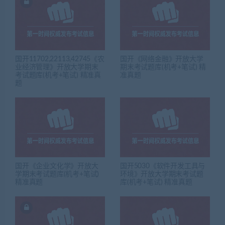
国开11702,22113,42745《农
国开《网络金融》开放大学
业经济管理》开放大学期末
期末考试题库(机考+笔试) 精
考试题库(机考+笔试) 精准真
准真题
题
国开《企业文化学》开放大
国开5030《软件开发工具与
学期末考试题库(机考+笔试)
环境》开放大学期末考试题
精准真题
库(机考+笔试) 精准真题