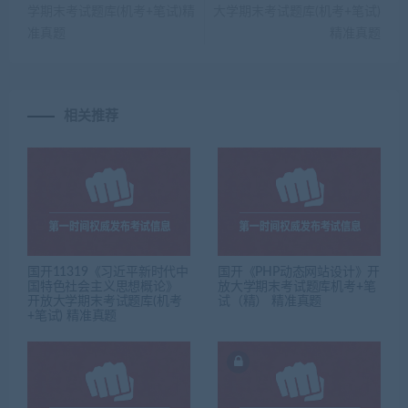
学期末考试题库(机考+笔试)精
大学期末考试题库(机考+笔试)
准真题
精准真题
相关推荐
国开11319《习近平新时代中
国开《PHP动态网站设计》开
国特色社会主义思想概论》
放大学期末考试题库机考+笔
开放大学期末考试题库(机考
试（精） 精准真题
+笔试) 精准真题