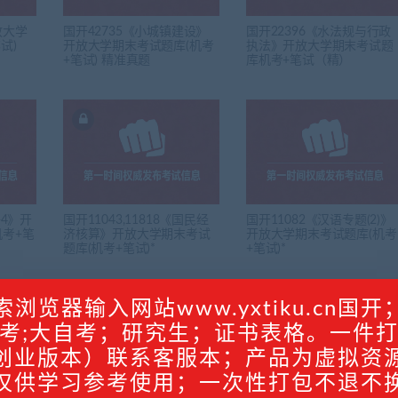
放大学
国开42735《小城镇建设》
国开22396《水法规与行政
试)
开放大学期末考试题库(机考
执法》开放大学期末考试题
+笔试) 精准真题
库机考+笔试（精）
语4》开
国开11043,11818《国民经
国开11082《汉语专题(2)》
考+笔
济核算》开放大学期末考试
开放大学期末考试题库(机考
题库(机考+笔试)*
+笔试)*
索浏览器输入网站www.yxtiku.cn国开
考;大自考；研究生；证书表格。一件
创业版本）联系客服本；产品为虚拟资
仅供学习参考使用；一次性打包不退不