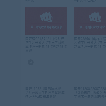
+笔试)
+笔试)精准真题
国开59021,59421《公共经
国开23856《电梯工
济学》开放大学期末考试题
及施工》开放大学期
库(机考+笔试) 精准真题 精准
题库(机考+笔试) 精准
真题
国开11232《国际法学概
国开11200,22007,228
论》开放大学期末考试题库
《计算机应用基础》
(机考+笔试) 精准真题
学期末考试题库(机考+