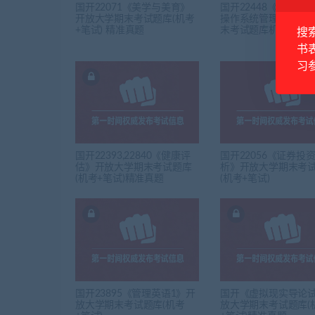
国开22071《美学与美育》
国开22448《Windo
开放大学期末考试题库(机考
操作系统管理》开放
+笔试) 精准真题
末考试题库机考+笔试
搜索
书
习
国开22393,22840《健康评
国开22056《证券投
估》开放大学期末考试题库
析》开放大学期末考
(机考+笔试)精准真题
(机考+笔试)
国开23895《管理英语1》开
国开《虚拟现实导论
放大学期末考试题库(机考
放大学期末考试题库(