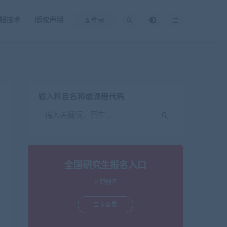
服技术
版权声明
登录
输入科目名称或课程代码
全国研究生报名入口
立即报名
立即查看