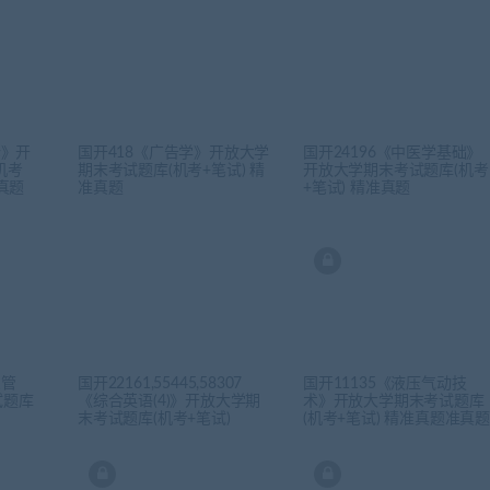
论》开
国开418《广告学》开放大学
国开24196《中医学基础》
机考
期末考试题库(机考+笔试) 精
开放大学期末考试题库(机考
真题
准真题
+笔试) 精准真题
息管
国开22161,55445,58307
国开11135《液压气动技
试题库
《综合英语(4)》开放大学期
术》开放大学期末考试题库
末考试题库(机考+笔试)
(机考+笔试) 精准真题准真题