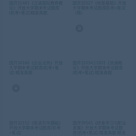
国开11481《汉语国际教育概
国开22527《地基基础》开放
论》开放大学期末考试题库
大学期末考试题库机考+笔试
(机考+笔试)精准真题
（精）
国开24186《企业法务》开放
国开11054,11831《流通概
大学期末考试题库(机考+笔
论》开放大学期末考试题库
试) 精准真题
(机考+笔试) 精准真题
国开22152《英语写作基础》
国开59545《终身学习与职业
开放大学期末考试题库(机考
发展》开放大学期末考试题
+笔试)
库(机考+笔试) 精准真题 精准