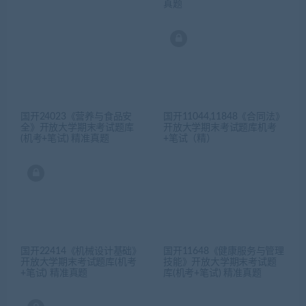
真题
国开24023《营养与食品安
国开11044,11848《合同法》
全》开放大学期末考试题库
开放大学期末考试题库机考
(机考+笔试) 精准真题
+笔试（精）
国开22414《机械设计基础》
国开11648《健康服务与管理
开放大学期末考试题库(机考
技能》开放大学期末考试题
+笔试) 精准真题
库(机考+笔试) 精准真题