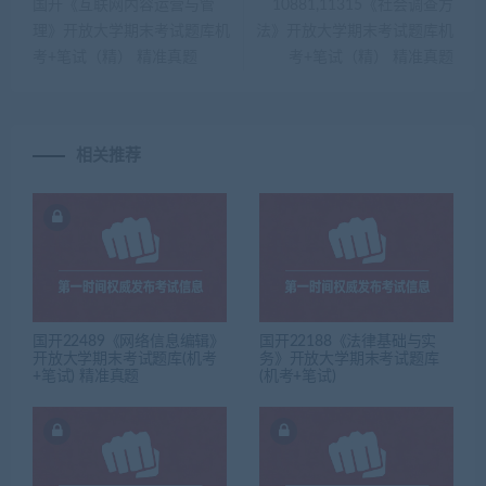
国开《互联网内容运营与管
10881,11315《社会调查方
理》开放大学期末考试题库机
法》开放大学期末考试题库机
考+笔试（精） 精准真题
考+笔试（精） 精准真题
相关推荐
国开22489《网络信息编辑》
国开22188《法律基础与实
开放大学期末考试题库(机考
务》开放大学期末考试题库
+笔试) 精准真题
(机考+笔试)