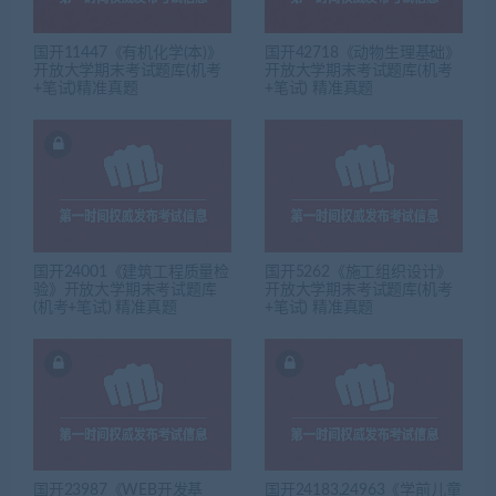
国开11447《有机化学(本)》
国开42718《动物生理基础》
开放大学期末考试题库(机考
开放大学期末考试题库(机考
+笔试)精准真题
+笔试) 精准真题
国开24001《建筑工程质量检
国开5262《施工组织设计》
验》开放大学期末考试题库
开放大学期末考试题库(机考
(机考+笔试) 精准真题
+笔试) 精准真题
国开23987《WEB开发基
国开24183,24963《学前儿童