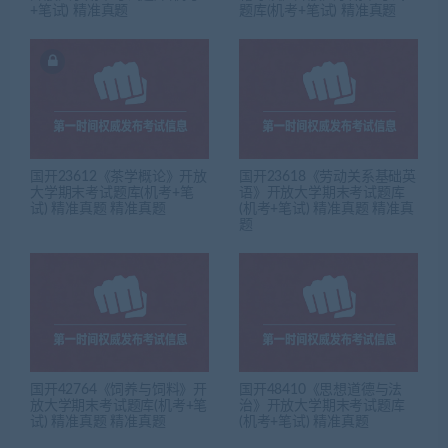
+笔试) 精准真题
题库(机考+笔试) 精准真题
国开23612《茶学概论》开放
国开23618《劳动关系基础英
大学期末考试题库(机考+笔
语》开放大学期末考试题库
试) 精准真题 精准真题
(机考+笔试) 精准真题 精准真
题
国开42764《饲养与饲料》开
国开48410《思想道德与法
放大学期末考试题库(机考+笔
治》开放大学期末考试题库
试) 精准真题 精准真题
(机考+笔试) 精准真题