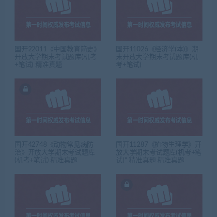
国开22011《中国教育简史》
国开11026《经济学(本)》期
开放大学期末考试题库(机考
末开放大学期末考试题库(机
+笔试) 精准真题
考+笔试)
国开42748《动物常见病防
国开11287《植物生理学》开
治》开放大学期末考试题库
放大学期末考试题库(机考+笔
(机考+笔试) 精准真题
试)* 精准真题 精准真题