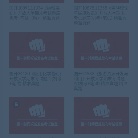
国开10891,11334《纳税筹
国开10878,11358《民族理论
划》开放大学期末考试题库
与民族政策》开放大学期末
机考+笔试（精） 精准真题
考试题库(机考+笔试) 精准真
题准真题
国开24130《应用化学基础》
国开24982《旅游资源开发与
开放大学期末考试题库(机考
利用》开放大学期末考试题
+笔试) 精准真题
库(机考+笔试) 精准真题 精准
真题