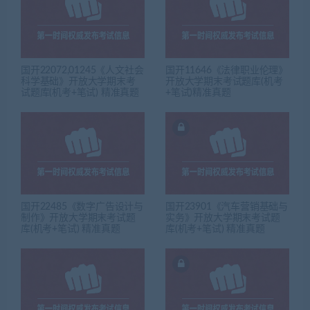
国开22072,01245《人文社会
国开11646《法律职业伦理》
科学基础》开放大学期末考
开放大学期末考试题库(机考
试题库(机考+笔试) 精准真题
+笔试)精准真题
国开22485《数字广告设计与
国开23901《汽车营销基础与
制作》开放大学期末考试题
实务》开放大学期末考试题
库(机考+笔试) 精准真题
库(机考+笔试) 精准真题