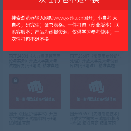
论》开放大学期末考试题库
开放大学期末考试题库(机考
(机考+笔试)精准真题
+笔试)*
搜索浏览器输入网站www.yxtiku.cn国开；小自考;大
自考；研究生；证书表格。一件打包（创业版本）联
系客服本；产品为虚拟资源，仅供学习参考使用；一
次性打包不退不换
国开24801《人力资源管理理
国开23687《常见眼病诊断与
论与实务》开放大学期末考
处理》开放大学期末考试题
试题库(机考+笔试) 精准真题
库(机考+笔试） 精准真题
国开《社区护理学本》开放
国开59557《先进制造技术》
大学期末考试题库(机考+笔
开放大学期末考试题库(机考
试)精准真题
+笔试) 精准真题 精准真题