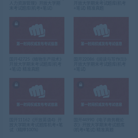
人力资源管理》开放大学期
开放大学期末考试题库(机考
末考试题库(机考+笔试)
+笔试) 精准真题
国开42725《植物生产技术》
国开22086《阅读与写作(1)》
开放大学期末考试题库(机考
开放大学期末考试题库(机考
+笔试) 精准真题
+笔试)
国开11162《开放英语4》开
国开44990《电子商务概论
放大学期末考试题库机考+笔
农》开放大学期末考试题库
试（精押100%）
(机考+笔试) 精准真题