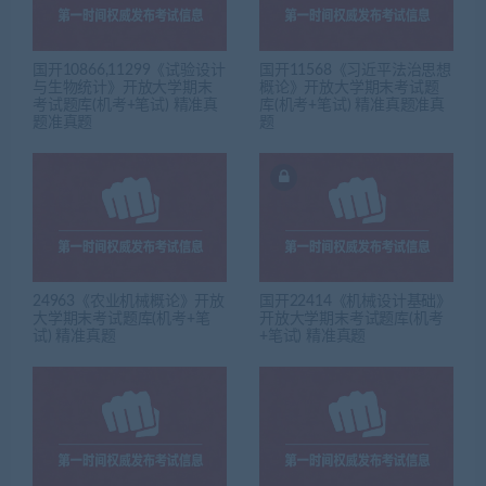
国开10866,11299《试验设计
国开11568《习近平法治思想
与生物统计》开放大学期末
概论》开放大学期末考试题
考试题库(机考+笔试) 精准真
库(机考+笔试) 精准真题准真
题准真题
题
24963《农业机械概论》开放
国开22414《机械设计基础》
大学期末考试题库(机考+笔
开放大学期末考试题库(机考
试) 精准真题
+笔试) 精准真题