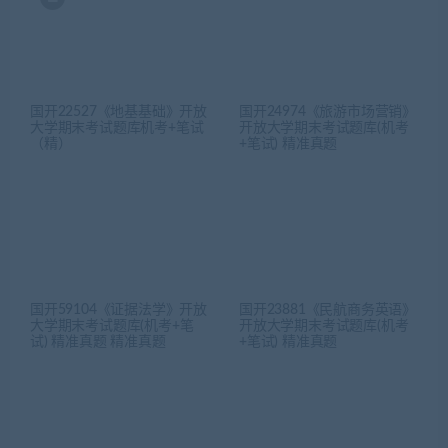
国开22527《地基基础》开放
国开24974《旅游市场营销》
大学期末考试题库机考+笔试
开放大学期末考试题库(机考
（精）
+笔试) 精准真题
国开59104《证据法学》开放
国开23881《民航商务英语》
大学期末考试题库(机考+笔
开放大学期末考试题库(机考
试) 精准真题 精准真题
+笔试) 精准真题