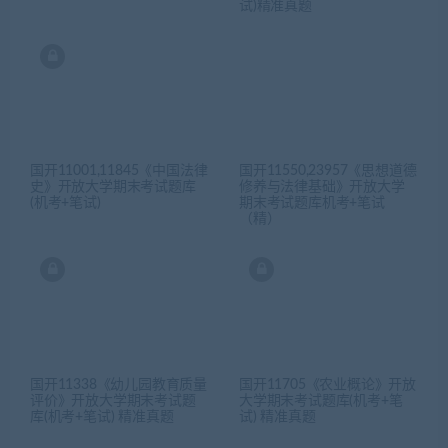
试)精准真题
国开11001,11845《中国法律
国开11550,23957《思想道德
史》开放大学期末考试题库
修养与法律基础》开放大学
(机考+笔试)
期末考试题库机考+笔试
（精）
国开11338《幼儿园教育质量
国开11705《农业概论》开放
评价》开放大学期末考试题
大学期末考试题库(机考+笔
库(机考+笔试) 精准真题
试) 精准真题