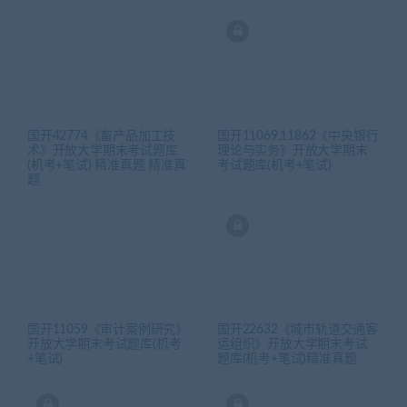
国开42774《畜产品加工技
国开11069,11862《中央银行
术》开放大学期末考试题库
理论与实务》开放大学期末
(机考+笔试) 精准真题 精准真
考试题库(机考+笔试)
题
国开11059《审计案例研究》
国开22632《城市轨道交通客
开放大学期末考试题库(机考
运组织》开放大学期末考试
+笔试)
题库(机考+笔试)精准真题