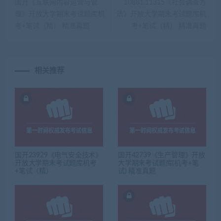
国开《互联网内容运营与管
10881,11315《社会调查方
理》开放大学期末考试题库机
法》开放大学期末考试题库机
考+笔试（精） 精准真题
考+笔试（精） 精准真题
相关推荐
国开23929《电气安全技术》
国开42739《生产管理》开放
开放大学期末考试题库机考
大学期末考试题库(机考+笔
+笔试（精）
试) 精准真题