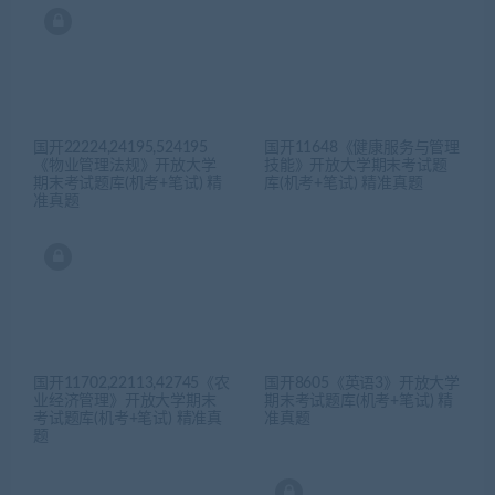
国开22224,24195,524195
国开11648《健康服务与管理
《物业管理法规》开放大学
技能》开放大学期末考试题
期末考试题库(机考+笔试) 精
库(机考+笔试) 精准真题
准真题
国开11702,22113,42745《农
国开8605《英语3》开放大学
业经济管理》开放大学期末
期末考试题库(机考+笔试) 精
考试题库(机考+笔试) 精准真
准真题
题