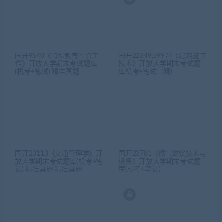
国开9540《特殊教育社会工
国开22349,59974《建筑施工
作》开放大学期末考试题库
技术》开放大学期末考试题
(机考+笔试) 精准真题
库机考+笔试（精）
国开23113《交通管理学》开
国开23781《燃气燃烧技术与
放大学期末考试题库(机考+笔
设备》开放大学期末考试题
试) 精准真题 精准真题
库(机考+笔试)