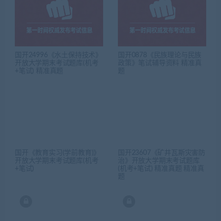
国开24996《水土保持技术》
国开0878《民族理论与民族
开放大学期末考试题库(机考
政策》笔试辅导资料 精准真
+笔试) 精准真题
题
国开《教育实习(学前教育)》
国开23607《矿井瓦斯灾害防
开放大学期末考试题库(机考
治》开放大学期末考试题库
+笔试)
(机考+笔试) 精准真题 精准真
题