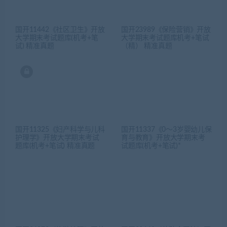
国开11442《社区卫生》开放
国开23989《保险营销》开放
大学期末考试题库(机考+笔
大学期末考试题库机考+笔试
试) 精准真题
（精） 精准真题
国开11325《妇产科学与儿科
国开11337《0～3岁婴幼儿保
护理学》开放大学期末考试
育与教育》开放大学期末考
题库(机考+笔试) 精准真题
试题库(机考+笔试)*