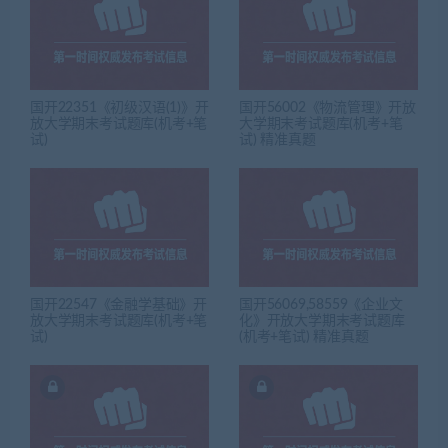
国开22351《初级汉语(1)》开
国开56002《物流管理》开放
放大学期末考试题库(机考+笔
大学期末考试题库(机考+笔
试)
试) 精准真题
国开22547《金融学基础》开
国开56069,58559《企业文
放大学期末考试题库(机考+笔
化》开放大学期末考试题库
试)
(机考+笔试) 精准真题