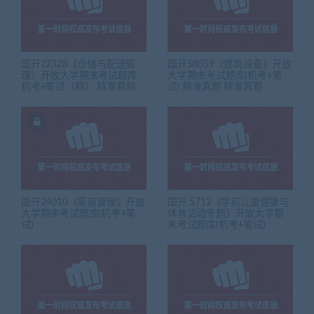
国开22328《仓储与配送管
国开58059《建筑设备》开放
理》开放大学期末考试题库
大学期末考试题库(机考+笔
机考+笔试（精） 精准真题
试) 精准真题 精准真题
国开24010《渠道管理》开放
国开 5712《学前儿童健康与
大学期末考试题库(机考+笔
体育活动专题》开放大学期
试)
末考试题库(机考+笔试)