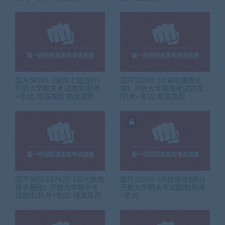
国开58765《装饰工程造价》
国开22240《计算机图像处
开放大学期末考试题库(机考
理》开放大学期末考试题库
+笔试) 精准真题 精准真题
(机考+笔试) 精准真题
国开56023,57422《现代教育
国开22658《光伏电池材料》
技术基础》开放大学期末考
开放大学期末考试题库(机考
试题库(机考+笔试) 精准真题
+笔试)