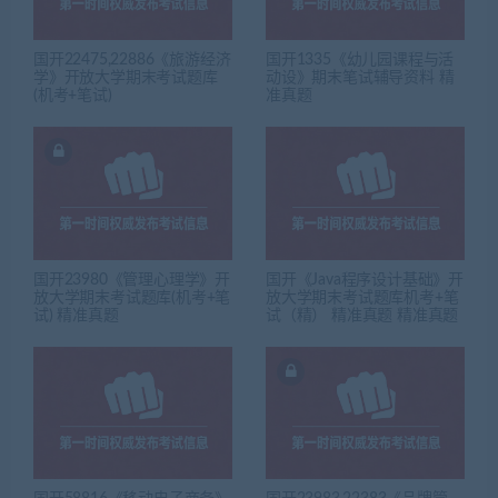
国开22475,22886《旅游经济
国开1335《幼儿园课程与活
学》开放大学期末考试题库
动设》期末笔试辅导资料 精
(机考+笔试)
准真题
国开23980《管理心理学》开
国开《Java程序设计基础》开
放大学期末考试题库(机考+笔
放大学期末考试题库机考+笔
试) 精准真题
试（精） 精准真题 精准真题