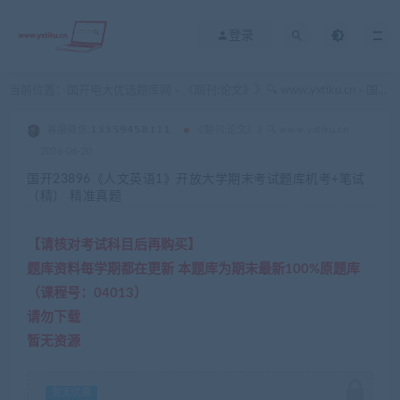
登录
当前位置：
国开电大优选题库网
《期刊;论文》》🔍 www.yxtiku.cn
国开23896《人文英语1》开放大学期末考试题库机考+笔试（精） 精准真题
>
>
客服微信:𝟭𝟯𝟯𝟱𝟵𝟰𝟱𝟴𝟭𝟭𝟭
《期刊;论文》》🔍 www.yxtiku.cn
2026-06-20
国开23896《人文英语1》开放大学期末考试题库机考+笔试
（精） 精准真题
【请核对考试科目后再购买】
题库资料每学期都在更新 本题库为期末最新100%原题库
（课程号：04013）
请勿下载
暂无资源
暂无优惠