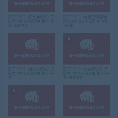
国开22132《园艺学概论》开
国开22543《信用管理基础》
放大学期末考试题库(机考+笔
开放大学期末考试题库(机考
试) 精准真题
+笔试)
国开22137《经济法概论》开
国开23936《商务英语2》开
放大学期末考试题库(机考+笔
放大学期末考试题库(机考+笔
试)
试) 精准真题