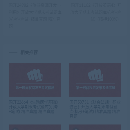
国开24982《旅游资源开发与
国开11162《开放英语4》开
利用》开放大学期末考试题库
放大学期末考试题库机考+笔
(机考+笔试) 精准真题 精准真
试（精押100%）
题
相关推荐
国开22664《生殖医学基础》
国开58731《财会法规与职业
开放大学期末考试题库(机考
道德》开放大学期末考试题
+笔试) 精准真题 精准真题
库(机考+笔试) 精准真题 精准
真题