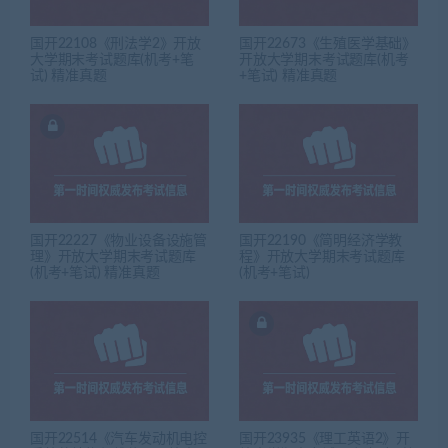
国开22108《刑法学2》开放
国开22673《生殖医学基础》
大学期末考试题库(机考+笔
开放大学期末考试题库(机考
试) 精准真题
+笔试) 精准真题
国开22227《物业设备设施管
国开22190《简明经济学教
理》开放大学期末考试题库
程》开放大学期末考试题库
(机考+笔试) 精准真题
(机考+笔试)
国开22514《汽车发动机电控
国开23935《理工英语2》开