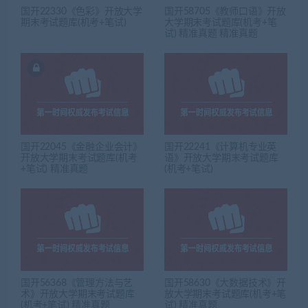
国开22330《色彩》开放大学
国开58705《教师口语》开放
期末考试题库(机考+笔试)
大学期末考试题库(机考+笔
试) 精准真题 精准真题
国开22045《金融企业会计》
国开22241《计算机专业英
开放大学期末考试题库(机考
语》开放大学期末考试题库
+笔试) 精准真题
(机考+笔试)
国开56368《管理方法与艺
国开58630《大数据技术》开
术》开放大学期末考试题库
放大学期末考试题库(机考+笔
(机考+笔试) 精准真题
试) 精准真题