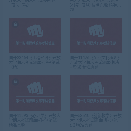
开放大学期末考试题库机考
用》开放大学期末考试题库
+笔试（精）
(机考+笔试) 精准真题 精准真
题
国开22454《工程经济》开放
国开11476《企业文化管理》
大学期末考试题库机考+笔试
开放大学期末考试题库(机考
（精）
+笔试) 精准真题
国开11293《心理学》开放大
国开58510《创新教学》开放
学期末考试题库(机考+笔试)
大学期末考试题库(机考+笔
精准真题
试) 精准真题