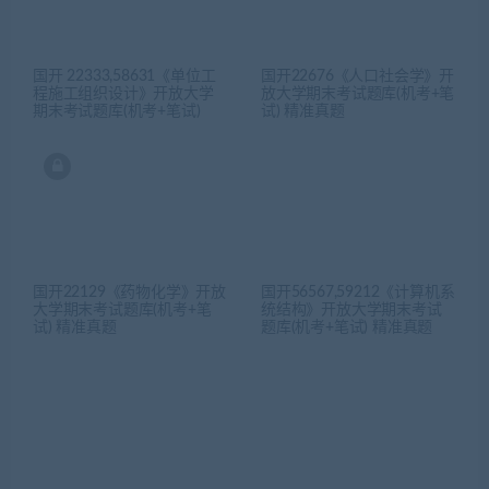
国开 22333,58631《单位工
国开22676《人口社会学》开
程施工组织设计》开放大学
放大学期末考试题库(机考+笔
期末考试题库(机考+笔试)
试) 精准真题
国开22129《药物化学》开放
国开56567,59212《计算机系
大学期末考试题库(机考+笔
统结构》开放大学期末考试
试) 精准真题
题库(机考+笔试) 精准真题