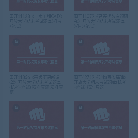
国开11128《土木工程CAD》
国开11079《高等代数专题研
开放大学期末考试题库(机考
究》开放大学期末考试题库
+笔试)
(机考+笔试)
国开11356《高级英语听说
国开42719《动物遗传基础》
(2)》开放大学期末考试题库
开放大学期末考试题库(机考
(机考+笔试) 精准真题 精准真
+笔试) 精准真题
题