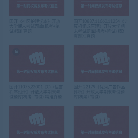
国开《社区护理学本》开放
国开10887,11660,11254《计
大学期末考试题库(机考+笔
算机组成原理》开放大学期
试)精准真题
末考试题库(机考+笔试) 精准
真题准真题
国开11075,23001《C++语言
国开 22179《优秀广告作品
程序设计》开放大学期末考
评析》开放大学期末考试题
试题库(机考+笔试) 精准真题
库(机考+笔试)