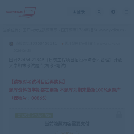
登录
当前位置：
国开电大优选题库网
国开题库1764科目🔍 www.yxtiku.cn
国开22464,22849《建筑工程项目招投标与合同管理》开放大学期末考试题库(机考+笔试)
>
>
客服微信:𝟭𝟯𝟯𝟱𝟵𝟰𝟱𝟴𝟭𝟭𝟭
国开题库1764科目🔍 www.yxtiku.cn
2026-06-20
国开22464,22849《建筑工程项目招投标与合同管理》开放
大学期末考试题库(机考+笔试)
【请核对考试科目后再购买】
题库资料每学期都在更新 本题库为期末最新100%原题库
（课程号：00865）
暂无优惠 永久钻石免费
当前隐藏内容需要支付