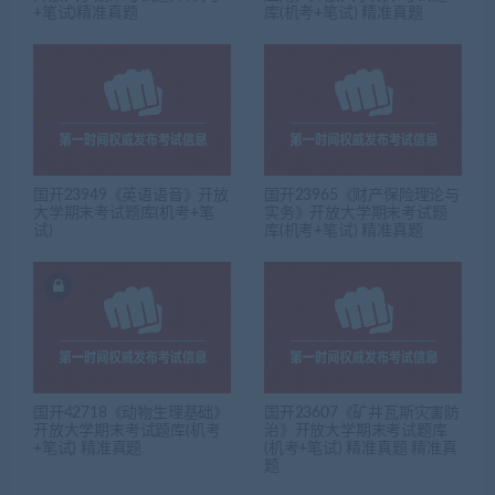
+笔试)精准真题
库(机考+笔试) 精准真题
国开23949《英语语音》开放
国开23965《财产保险理论与
大学期末考试题库(机考+笔
实务》开放大学期末考试题
试)
库(机考+笔试) 精准真题
国开42718《动物生理基础》
国开23607《矿井瓦斯灾害防
开放大学期末考试题库(机考
治》开放大学期末考试题库
+笔试) 精准真题
(机考+笔试) 精准真题 精准真
题