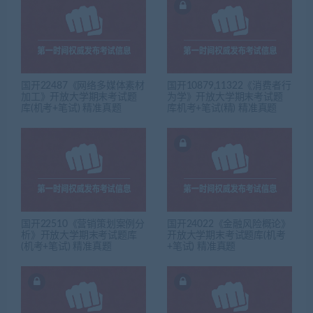
国开22487《网络多媒体素材
国开10879,11322《消费者行
加工》开放大学期末考试题
为学》开放大学期末考试题
库(机考+笔试) 精准真题
库机考+笔试(精) 精准真题
国开22510《营销策划案例分
国开24022《金融风险概论》
析》开放大学期末考试题库
开放大学期末考试题库(机考
(机考+笔试) 精准真题
+笔试) 精准真题