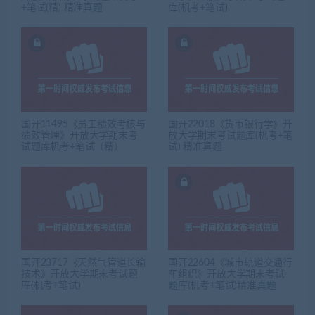
+笔试(精) 精准真题
库(机考+笔试)
国开11495《员工绩效考核与
国开22018《货币银行学》开
绩效管理》开放大学期末考
放大学期末考试题库(机考+笔
试题库机考+笔试（精）
试) 精准真题
国开23717《天然气管道长输
国开22604《城市轨道交通行
技术》开放大学期末考试题
车组织》开放大学期末考试
库(机考+笔试)
题库(机考+笔试)精准真题