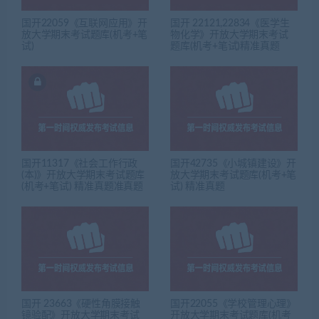
国开22059《互联网应用》开
国开 22121,22834《医学生
放大学期末考试题库(机考+笔
物化学》开放大学期末考试
试)
题库(机考+笔试)精准真题
国开11317《社会工作行政
国开42735《小城镇建设》开
(本)》开放大学期末考试题库
放大学期末考试题库(机考+笔
(机考+笔试) 精准真题准真题
试) 精准真题
国开 23663《硬性角膜接触
国开22055《学校管理心理》
镜验配》开放大学期末考试
开放大学期末考试题库(机考