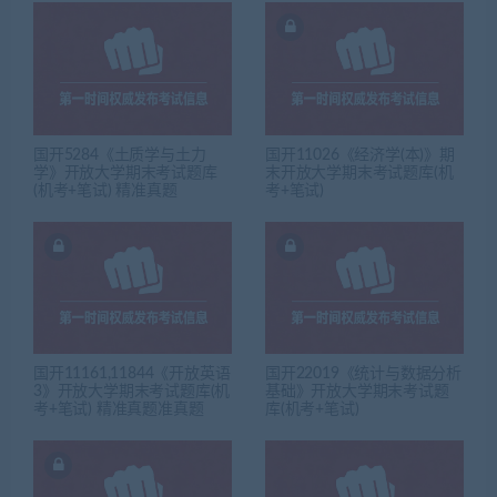
国开5284《土质学与土力
国开11026《经济学(本)》期
学》开放大学期末考试题库
末开放大学期末考试题库(机
(机考+笔试) 精准真题
考+笔试)
国开11161,11844《开放英语
国开22019《统计与数据分析
3》开放大学期末考试题库(机
基础》开放大学期末考试题
考+笔试) 精准真题准真题
库(机考+笔试)