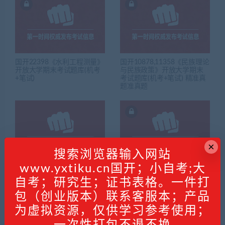
国开22398《水利工程测量》
国开10878,11358《民族理论
开放大学期末考试题库(机考
与民族政策》开放大学期末
+笔试)
考试题库(机考+笔试) 精准真
题准真题
×
搜索浏览器输入网站
www.yxtiku.cn国开；小自考;大
国开8326《跨文化沟通》开
国开44990《电子商务概论
放大学期末考试题库(机考+笔
农》开放大学期末考试题库
自考；研究生；证书表格。一件打
试) 精准真题
(机考+笔试) 精准真题
包（创业版本）联系客服本；产品
为虚拟资源，仅供学习参考使用；
一次性打包不退不换