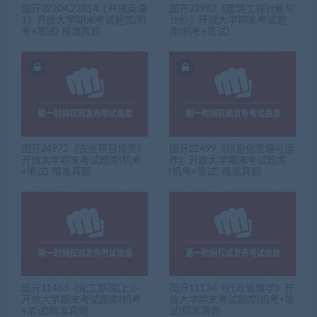
国开22204,22814《开放英语
国开23982《建筑工程计量与
1》开放大学期末考试题库(机
计价》开放大学期末考试题
考+笔试) 精准真题
库(机考+笔试)
国开24972《农业项目投资》
国开22499《信息化管理与运
开放大学期末考试题库(机考
作》开放大学期末考试题库
+笔试) 精准真题
(机考+笔试) 精准真题
国开11453《化工原理(上)》
国开11134《行政管理学》开
开放大学期末考试题库(机考
放大学期末考试题库(机考+笔
+笔试)精准真题
试)精准真题