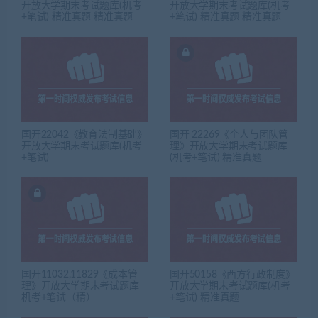
开放大学期末考试题库(机考
开放大学期末考试题库(机考
+笔试) 精准真题 精准真题
+笔试) 精准真题 精准真题
国开22042《教育法制基础》
国开 22269《个人与团队管
开放大学期末考试题库(机考
理》开放大学期末考试题库
+笔试)
(机考+笔试) 精准真题
国开11032,11829《成本管
国开50158《西方行政制度》
理》开放大学期末考试题库
开放大学期末考试题库(机考
机考+笔试（精）
+笔试) 精准真题