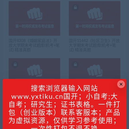
国开8308《婚姻家庭法》开
国开11442《社区卫生》开放
放大学期末考试题库(机考+笔
大学期末考试题库(机考+笔
试) 精准真题
试) 精准真题
×
搜索浏览器输入网站
www.yxtiku.cn国开；小自考;大
国开42790《动物检疫技术》
国开42738《民俗文化》开放
开放大学期末考试题库(机考
大学期末考试题库(机考+笔
自考；研究生；证书表格。一件打
+笔试) 精准真题
试) 精准真题
包（创业版本）联系客服本；产品
为虚拟资源，仅供学习参考使用；
一次性打包不退不换