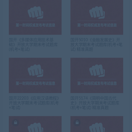
国开《多媒体应用技术基
国开5010《金融发展史》开
础》开放大学期末考试题库
放大学期末考试题库(机考+笔
(机考+笔试)
试) 精准真题
国开22203《应用汉语教程》
国开5174《简明中国古代
开放大学期末考试题库(机考
史》开放大学期末考试题库
+笔试)
(机考+笔试) 精准真题