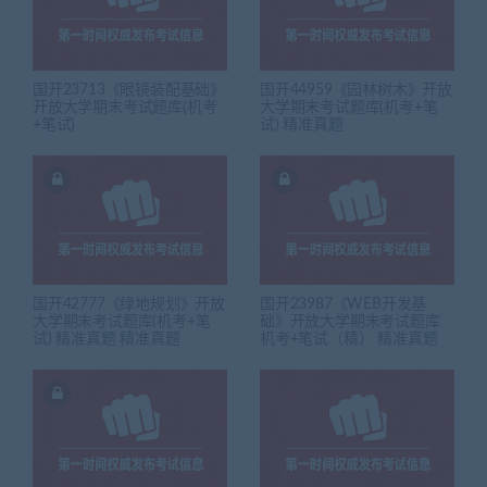
国开23713《眼镜装配基础》
国开44959《园林树木》开放
开放大学期末考试题库(机考
大学期末考试题库(机考+笔
+笔试)
试) 精准真题
国开42777《绿地规划》开放
国开23987《WEB开发基
大学期末考试题库(机考+笔
础》开放大学期末考试题库
试) 精准真题 精准真题
机考+笔试（精） 精准真题