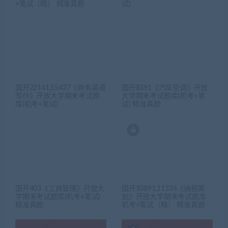
+笔试（精） 精准真题
试)
国开22141,55427《商务英语
国开8391《汽车空调》开放
写作》开放大学期末考试题
大学期末考试题库(机考+笔
库(机考+笔试)
试) 精准真题
国开403《工商管理》开放大
国开10891,11334《纳税筹
学期末考试题库(机考+笔试)
划》开放大学期末考试题库
精准真题
机考+笔试（精） 精准真题