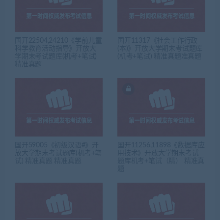
国开22504,24210《学前儿童
国开11317《社会工作行政
科学教育活动指导》开放大
(本)》开放大学期末考试题库
学期末考试题库(机考+笔试)
(机考+笔试) 精准真题准真题
精准真题
国开59005《初级汉语#》开
国开11256,11898《数据库应
放大学期末考试题库(机考+笔
用技术》开放大学期末考试
试) 精准真题 精准真题
题库机考+笔试（精） 精准真
题