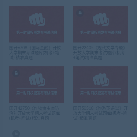
国开6708《国际金融》开放
国开22405《现代文学专题》
大学期末考试题库(机考+笔
开放大学期末考试题库(机考
试) 精准真题
+笔试)精准真题
国开42750《作物病虫害防
国开50518《旅游英语(1)》开
治》开放大学期末考试题库
放大学期末考试题库(机考+笔
(机考+笔试) 精准真题
试) 精准真题