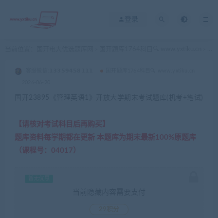
登录
当前位置：
国开电大优选题库网
国开题库1764科目🔍 www.yxtiku.cn
国开23895《管理英语1》开放大学期末考试题库(机考+笔试)
>
>
客服微信:𝟭𝟯𝟯𝟱𝟵𝟰𝟱𝟴𝟭𝟭𝟭
国开题库1764科目🔍 www.yxtiku.cn
2026-06-20
国开23895《管理英语1》开放大学期末考试题库(机考+笔试)
【请核对考试科目后再购买】
题库资料每学期都在更新 本题库为期末最新100%原题库
（课程号：04017）
暂无优惠
当前隐藏内容需要支付
29积分