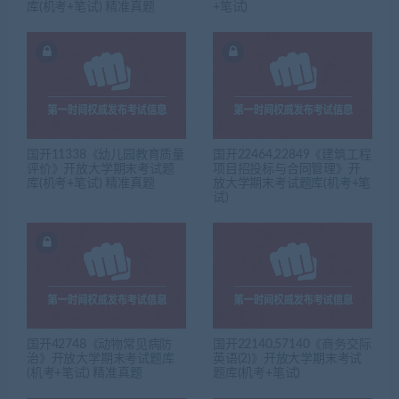
库(机考+笔试) 精准真题
+笔试)
国开11338《幼儿园教育质量
国开22464,22849《建筑工程
评价》开放大学期末考试题
项目招投标与合同管理》开
库(机考+笔试) 精准真题
放大学期末考试题库(机考+笔
试)
国开42748《动物常见病防
国开22140,57140《商务交际
治》开放大学期末考试题库
英语(2)》开放大学期末考试
(机考+笔试) 精准真题
题库(机考+笔试)