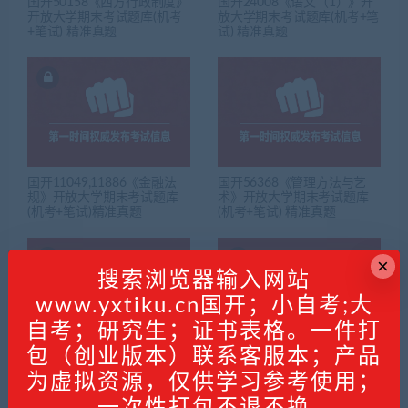
国开50158《西方行政制度》
国开24008《语文（1）》开
开放大学期末考试题库(机考
放大学期末考试题库(机考+笔
+笔试) 精准真题
试) 精准真题
国开11049,11886《金融法
国开56368《管理方法与艺
规》开放大学期末考试题库
术》开放大学期末考试题库
(机考+笔试)精准真题
(机考+笔试) 精准真题
×
搜索浏览器输入网站
www.yxtiku.cn国开；小自考;大
自考；研究生；证书表格。一件打
包（创业版本）联系客服本；产品
国开23955《汽车检测技术》
国开《机械制造》期末开放
开放大学期末考试题库(机考
大学期末考试题库(机考+笔
为虚拟资源，仅供学习参考使用；
+笔试)
试) 精准真题
一次性打包不退不换