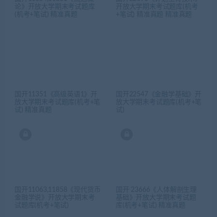
论》开放大学期末考试题库
开放大学期末考试题库(机考
(机考+笔试) 精准真题
+笔试) 精准真题 精准真题
国开11351《高级英语1》开
国开22547《金融学基础》开
放大学期末考试题库(机考+笔
放大学期末考试题库(机考+笔
试) 精准真题
试)
国开11063,11858《现代货币
国开 23666《人体解剖生理
金融学说》开放大学期末考
基础》开放大学期末考试题
试题库(机考+笔试)
库(机考+笔试) 精准真题