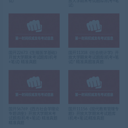
试)
放大学期末考试题库(机考+笔
试)
国开22673《生殖医学基础》
国开11318《社会统计学》开
开放大学期末考试题库(机考
放大学期末考试题库(机考+笔
+笔试) 精准真题
试)* 精准真题准真题
国开56769《西方社会学理论
国开11156《现代教育管理专
专题讲座》开放大学期末考
题》开放大学期末考试题库
试题库(机考+笔试) 精准真题
(机考+笔试)精准真题
精准真题