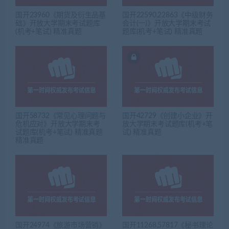
国开23960《期货及衍生品基
国开22590,22863《中级财务
础》开放大学期末考试题库
会计(一)》开放大学期末考试
(机考+笔试) 精准真题
题库(机考+笔试) 精准真题
国开58732《常见心理问题与
国开42729《创建小企业》开
危机应对》开放大学期末考
放大学期末考试题库(机考+笔
试题库(机考+笔试) 精准真题
试) 精准真题
精准真题
国开24974《旅游市场营销》
国开11268,57817《秘书理论