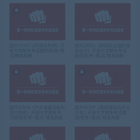
国开11167《环境水利学》开
国开24921《休闲农业园区规
放大学期末考试题库(机考+笔
划设计》开放大学期末考试
试)精准真题
题库(机考+笔试) 精准真题
国开23924《汽车电器设备构
国开42709《果树栽培技术北
造与检修》开放大学期末考
方本》开放大学期末考试题
试题库(机考+笔试) 精准真题
库(机考+笔试) 精准真题