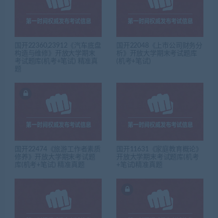
国开22360,23912《汽车底盘
国开22048《上市公司财务分
构造与维修》开放大学期末
析》开放大学期末考试题库
考试题库(机考+笔试) 精准真
(机考+笔试)
题
国开22474《旅游工作者素质
国开11631《家庭教育概论》
修养》开放大学期末考试题
开放大学期末考试题库(机考
库(机考+笔试) 精准真题
+笔试)精准真题