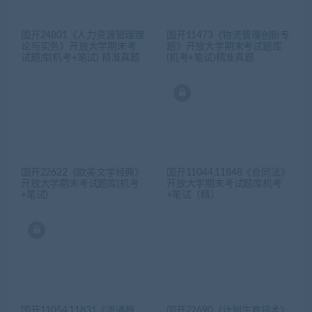
国开24801《人力资源管理理
国开11473《物流管理创新专
论与实务》开放大学期末考
题》开放大学期末考试题库
试题库(机考+笔试) 精准真题
(机考+笔试)精准真题
国开22622《欧美文学经典》
国开11044,11848《合同法》
开放大学期末考试题库(机考
开放大学期末考试题库机考
+笔试)
+笔试（精）
国开11054,11831《流通概
国开22690《计划生育技术》