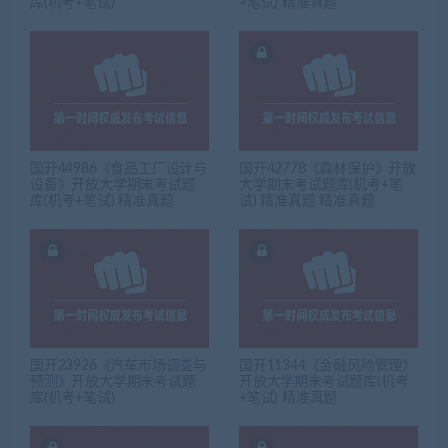
库(机考+笔试)
+笔试) 精准真题
国开44986《食品工厂设计与
国开42778《森林保护》开放
设备》开放大学期末考试题
大学期末考试题库(机考+笔
库(机考+笔试) 精准真题
试) 精准真题 精准真题
国开23926《汽车市场调查与
国开11344《金融风险管理》
预测》开放大学期末考试题
开放大学期末考试题库(机考
库(机考+笔试)
+笔试) 精准真题