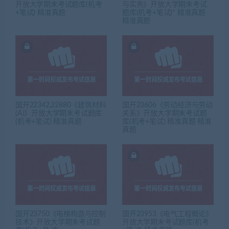
开放大学期末考试题库(机考
与实务》开放大学期末考试
+笔试) 精准真题
题库(机考+笔试)* 精准真题
精准真题
国开22342,22880《建筑材料
国开23606《劳动经济与劳动
(A)》开放大学期末考试题库
关系》开放大学期末考试题
(机考+笔试) 精准真题
库(机考+笔试) 精准真题 精准
真题
国开23750《电梯构造与控制
国开23953《电气工程概论》
技术》开放大学期末考试题
开放大学期末考试题库(机考