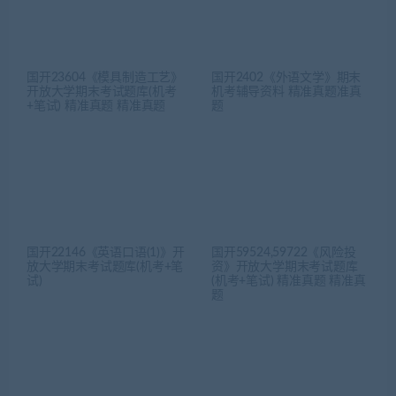
国开23604《模具制造工艺》
国开2402《外语文学》期末
开放大学期末考试题库(机考
机考辅导资料 精准真题准真
+笔试) 精准真题 精准真题
题
国开22146《英语口语(1)》开
国开59524,59722《风险投
放大学期末考试题库(机考+笔
资》开放大学期末考试题库
试)
(机考+笔试) 精准真题 精准真
题