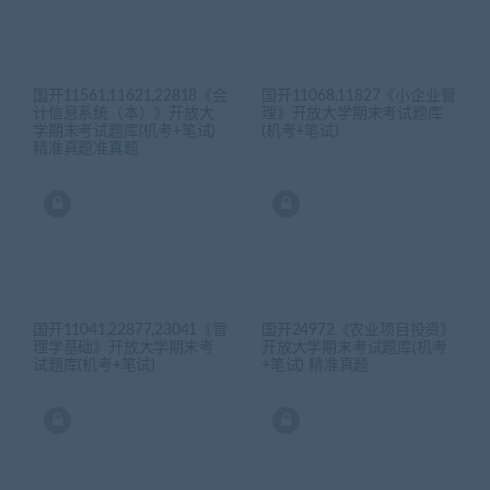
国开11561,11621,22818《会
国开11068,11827《小企业管
计信息系统（本）》开放大
理》开放大学期末考试题库
学期末考试题库(机考+笔试)
(机考+笔试)
精准真题准真题
国开11041,22877,23041《管
国开24972《农业项目投资》
理学基础》开放大学期末考
开放大学期末考试题库(机考
试题库(机考+笔试)
+笔试) 精准真题