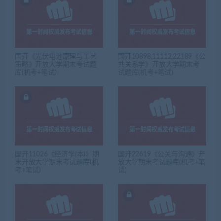
国开《光伏电池原理与工艺
国开10898,11112,22189《公
策略》开放大学期末考试题
共关系学》开放大学期末考
库(机考+笔试)
试题库(机考+笔试)
国开11026《经济学(本)》期
国开22619《公关与沟通》开
末开放大学期末考试题库(机
放大学期末考试题库(机考+笔
考+笔试)
试)