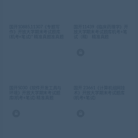
国开10885,11307《专题写
国开11439《临床药理学》开
作》开放大学期末考试题库
放大学期末考试题库机考+笔
(机考+笔试)* 精准真题准真题
试（精） 精准真题
国开5030《软件开发工具与
国开 23661《计算机组网技
环境》开放大学期末考试题
术》开放大学期末考试题库
库(机考+笔试) 精准真题
(机考+笔试)