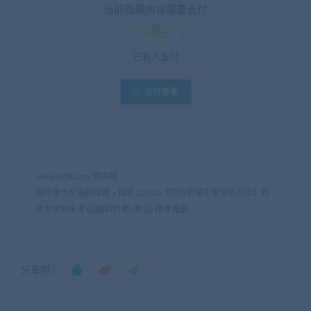
当前隐藏内容需要支付
29积分
已有
人支付
支付查看
www.yxtiku.cn/题库网
国开电大优选题库网
»
国开 22320《物流管理定量分析方法》开
放大学期末考试题库(机考+笔试) 精准真题
分享到：