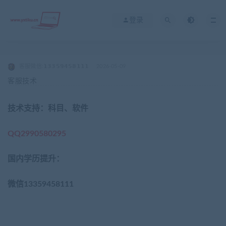
登录
客服微信:𝟭𝟯𝟯𝟱𝟵𝟰𝟱𝟴𝟭𝟭𝟭
2026-05-09
客服技术
技术支持：科目、软件
QQ2990580295
国内学历提升：
微信
13359458111