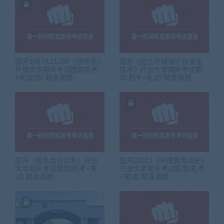
国开10874,11285《遗传学》
国开《化工环境保护及安全
开放大学期末考试题库机考
技术》开放大学期末考试题
+笔试(精) 精准真题
库(机考+笔试) 精准真题
国开《税务会计实务》开放
国开22011《中国教育简史》
大学期末考试题库(机考+笔
开放大学期末考试题库(机考
试) 精准真题
+笔试) 精准真题