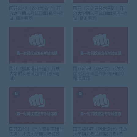
国开6149《农业气象学》开
国开《云计算技术基础》开
放大学期末考试题库(机考+笔
放大学期末考试题库(机考+笔
试) 精准真题
试) 精准真题
国开《模具设计制造》开放
国开6754《商品学》开放大
大学期末考试题库(机考+笔
学期末考试题库(机考+笔试)
试)
精准真题
国开23901《汽车营销基础与
国开42747《创业设计》开放
实务》开放大学期末考试题
大学期末考试题库(机考+笔