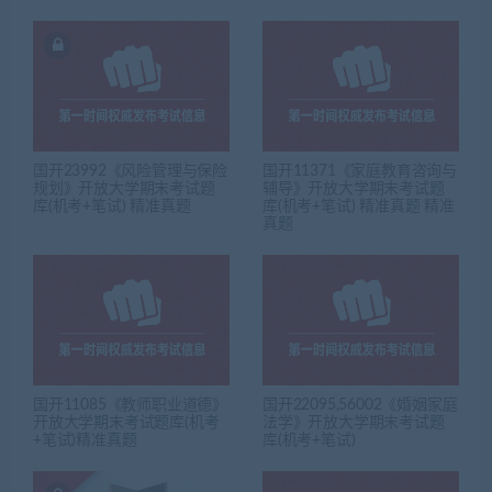
国开23992《风险管理与保险
国开11371《家庭教育咨询与
规划》开放大学期末考试题
辅导》开放大学期末考试题
库(机考+笔试) 精准真题
库(机考+笔试) 精准真题 精准
真题
国开11085《教师职业道德》
国开22095,56002《婚姻家庭
开放大学期末考试题库(机考
法学》开放大学期末考试题
+笔试)精准真题
库(机考+笔试)