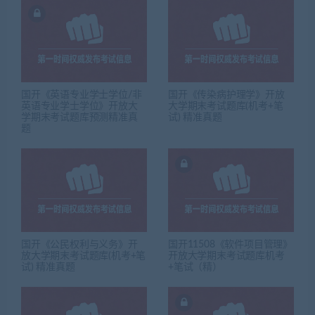
国开《英语专业学士学位/非
国开《传染病护理学》开放
英语专业学士学位》开放大
大学期末考试题库(机考+笔
学期末考试题库预测精准真
试) 精准真题
题
国开《公民权利与义务》开
国开11508《软件项目管理》
放大学期末考试题库(机考+笔
开放大学期末考试题库机考
试) 精准真题
+笔试（精）