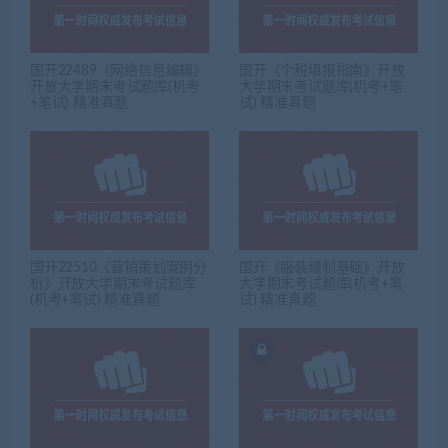
国开22489《网络信息编辑》
国开《个税填报指南》开放
开放大学期末考试题库(机考
大学期末考试题库(机考+笔
+笔试) 精准真题
试) 精准真题
国开22510《营销策划案例分
国开《服装缝制基础》开放
析》开放大学期末考试题库
大学期末考试题库(机考+笔
(机考+笔试) 精准真题
试) 精准真题