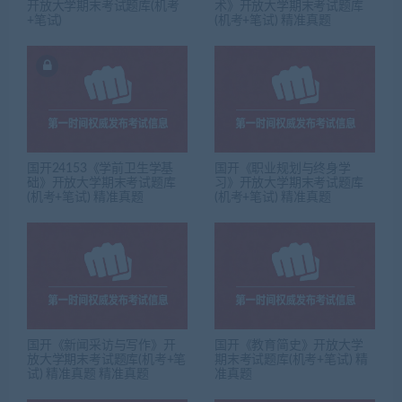
开放大学期末考试题库(机考
术》开放大学期末考试题库
+笔试)
(机考+笔试) 精准真题
国开24153《学前卫生学基
国开《职业规划与终身学
础》开放大学期末考试题库
习》开放大学期末考试题库
(机考+笔试) 精准真题
(机考+笔试) 精准真题
国开《新闻采访与写作》开
国开《教育简史》开放大学
放大学期末考试题库(机考+笔
期末考试题库(机考+笔试) 精
试) 精准真题 精准真题
准真题