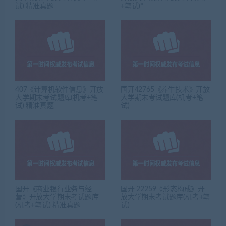
试) 精准真题
+笔试)*
407《计算机软件信息》开放
国开42765《养牛技术》开放
大学期末考试题库(机考+笔
大学期末考试题库(机考+笔
试) 精准真题
试)
国开《商业银行业务与经
国开 22259《形态构成》开
营》开放大学期末考试题库
放大学期末考试题库(机考+笔
(机考+笔试) 精准真题
试)