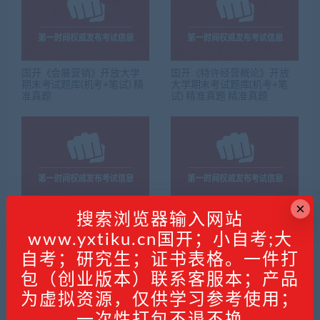
国开《会展营销》开放大学
国开《特许经营概论》开放
期末考试题库(机考+笔试) 精
大学期末考试题库(机考+笔
准真题
试) 精准真题 精准真题
×
国开《计量基础知识》开放
国开23621《煤矿安全管理》
搜索浏览器输入网站
大学期末考试题库(机考+笔
开放大学期末考试题库(机考
www.yxtiku.cn国开；小自考;大
试) 精准真题
+笔试) 精准真题 精准真题
自考；研究生；证书表格。一件打
包（创业版本）联系客服本；产品
为虚拟资源，仅供学习参考使用；
一次性打包不退不换