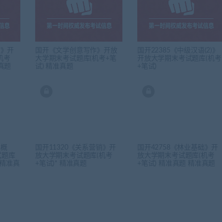
估》开
国开《文学创意写作》开放
国开22385《中级汉语(2)》
机考
大学期末考试题库(机考+笔
开放大学期末考试题库(机考
真题
试) 精准真题
+笔试)
化概
国开11320《关系营销》开
国开42758《林业基础》开
试题库
放大学期末考试题库(机考
放大学期末考试题库(机考
 精准真
+笔试)* 精准真题
+笔试) 精准真题 精准真题