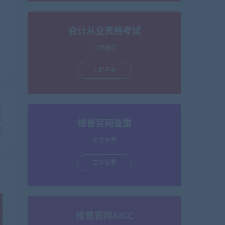
会计从业资格考试
立即报名
立即查看
篇
机
维普官网查重
题
论文查重
立即查看
维普官网AIGC