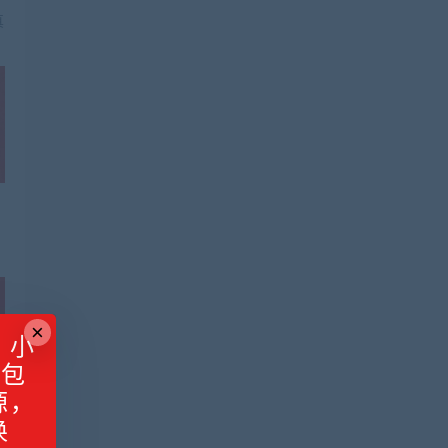
真
×
；小
打包
源，
换