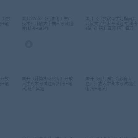
》开放
国开22652《石油化工生产
国开《开放教育学习指南》
考+笔
技术》开放大学期末考试题
开放大学期末考试题库(机考
库(机考+笔试)
+笔试) 精准真题 精准真题
》开放
国开《计算机网络专》开放
国开《幼儿园社会教育专
考+笔
大学期末考试题库(机考+笔
题》开放大学期末考试题库
试)精准真题
(机考+笔试)