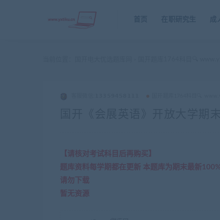
首页
在职研究生
成
当前位置：
国开电大优选题库网
国开题库1764科目🔍 www.yxt
>
客服微信:𝟭𝟯𝟯𝟱𝟵𝟰𝟱𝟴𝟭𝟭𝟭
国开题库1764科目🔍 www.yx
国开《会展英语》开放大学期末考
【请核对考试科目后再购买】
题库资料每学期都在更新 本题库为期末最新100
请勿下载
暂无资源