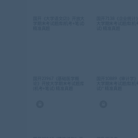
国开《大学语文(2)》开放大
国开7138《企业统计
学期末考试题库(机考+笔试)
大学期末考试题库(机
精准真题
试) 精准真题
国开23967《基础医学概
国开10889《审计学
论》开放大学期末考试题库
大学期末考试题库(机
(机考+笔试) 精准真题
试)* 精准真题