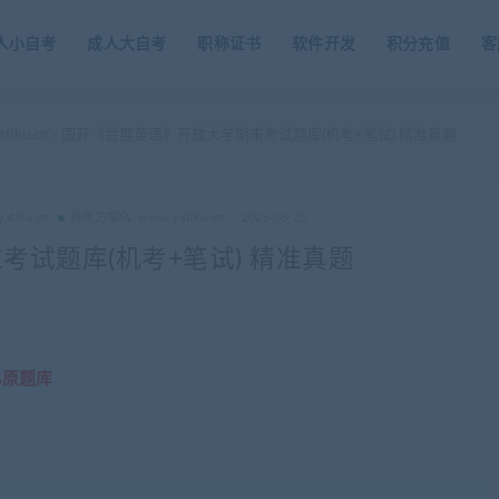
人小自考
成人大自考
职称证书
软件开发
积分充值
客
iku.cn
国开《会展英语》开放大学期末考试题库(机考+笔试) 精准真题
>
tiku.cn
移民方案🔍-www-yxtiku-cn
2026-06-20
试题库(机考+笔试) 精准真题
%原题库