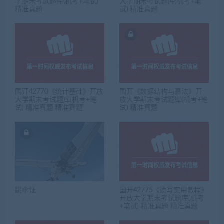
学期末考试题库(机考+笔试)
大学期末考试题库(机考+笔
精准真题
试) 精准真题
国开42770《统计基础》开放
国开《数据结构与算法》开
大学期末考试题库(机考+笔
放大学期末考试题库(机考+笔
试) 精准真题 精准真题
试) 精准真题
跳伞证
国开42775《读写实用教程》
开放大学期末考试题库(机考
+笔试) 精准真题 精准真题