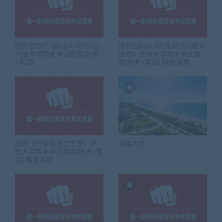
国开22087《阅读与写作(2)》
国开23858《汽车检测诊断与
开放大学期末考试题库(机考
维修》开放大学期末考试题
+笔试)
库(机考+笔试) 精准真题
国开《汽车制造工艺学》开
海南大学
放大学期末考试题库(机考+笔
试) 精准真题