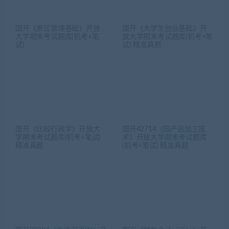
国开《景区管理基础》开放
国开《大学生创业基础》开
大学期末考试题库(机考+笔
放大学期末考试题库(机考+笔
试)
试) 精准真题
国开《比较行政学》开放大
国开42714《园产品加工技
学期末考试题库(机考+笔试)
术》开放大学期末考试题库
精准真题
(机考+笔试) 精准真题