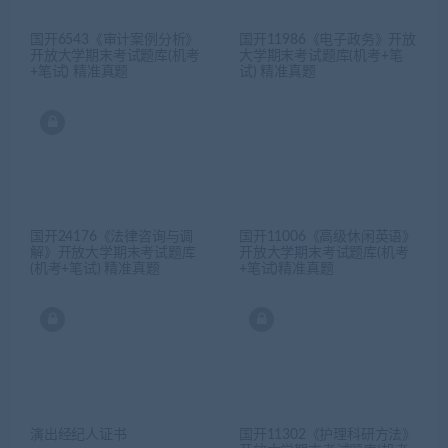
国开6543《审计案例分析》
国开11986《电子政务》开放
开放大学期末考试题库(机考
大学期末考试题库(机考+笔
+笔试) 精准真题
试) 精准真题
国开24176《法律咨询与调
国开11006《高级休闲英语》
解》开放大学期末考试题库
开放大学期末考试题库(机考
(机考+笔试) 精准真题
+笔试)精准真题
演出经纪人证书
国开11302《护理科研方法》