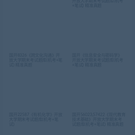
开放大学期末考试题库(机考
+笔试) 精准真题
国开8326《跨文化沟通》开
国开《信息安全与密码学》
放大学期末考试题库(机考+笔
开放大学期末考试题库(机考
试) 精准真题
+笔试) 精准真题
国开22587《有机化学》开放
国开56023,57422《现代教育
大学期末考试题库(机考+笔
技术基础》开放大学期末考
试)
试题库(机考+笔试) 精准真题