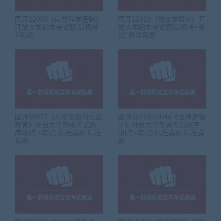
国开22088《自然科学基础》
国开22321《物流学概论》开
开放大学期末考试题库(机考
放大学期末考试题库(机考+笔
+笔试)
试) 精准真题
国开58673《儿童家庭与社区
国开56758,56046《法律逻辑
教育》开放大学期末考试题
学》开放大学期末考试题库
库(机考+笔试) 精准真题 精准
(机考+笔试) 精准真题 精准真
真题
题