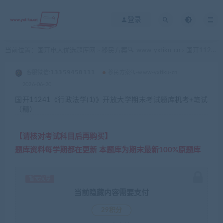
登录
当前位置：
国开电大优选题库网
移民方案🔍-www-yxtiku-cn
国开11241《行政法学(1)》开放大学期末考试题库机考+笔试（精）
>
>
客服微信:𝟭𝟯𝟯𝟱𝟵𝟰𝟱𝟴𝟭𝟭𝟭
移民方案🔍-www-yxtiku-cn
2026-06-20
国开11241《行政法学(1)》开放大学期末考试题库机考+笔试
（精）
【请核对考试科目后再购买】
题库资料每学期都在更新 本题库为期末最新100%原题库
暂无优惠
当前隐藏内容需要支付
29积分