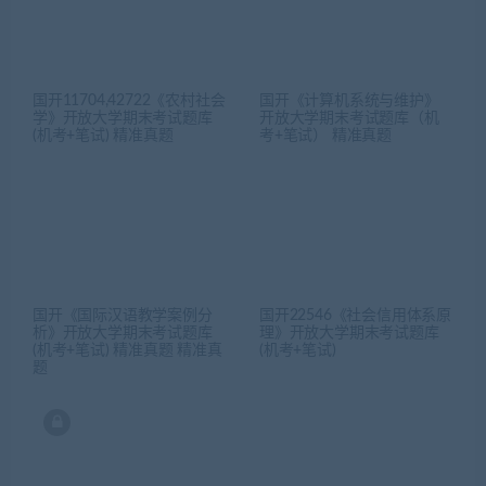
国开11704,42722《农村社会
国开《计算机系统与维护》
学》开放大学期末考试题库
开放大学期末考试题库（机
(机考+笔试) 精准真题
考+笔试） 精准真题
国开《国际汉语教学案例分
国开22546《社会信用体系原
析》开放大学期末考试题库
理》开放大学期末考试题库
(机考+笔试) 精准真题 精准真
(机考+笔试)
题