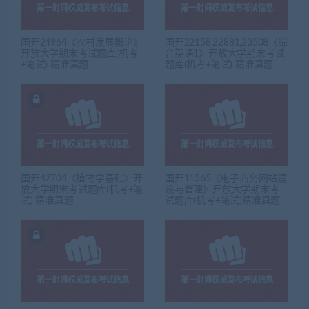
国开24964《农村发展概论》
国开22158,22881,23508《综
开放大学期末考试题库(机考
合英语1》开放大学期末考试
+笔试) 精准真题
题库(机考+笔试) 精准真题
国开42704《植物学基础》开
国开11565《电子商务网站建
放大学期末考试题库(机考+笔
设与管理》开放大学期末考
试) 精准真题
试题库(机考+笔试)精准真题