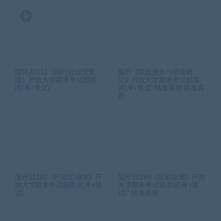
国开22312《旅行社经营管
国开《家政服务与管理概
理》开放大学期末考试题库
论》开放大学期末考试题库
(机考+笔试)
(机考+笔试) 精准真题 精准真
题
国开11182《行政伦理学》开
国开11294《营销管理》开放
放大学期末考试题库(机考+笔
大学期末考试题库(机考+笔
试)
试)* 精准真题