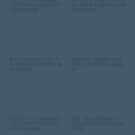
国开《土力学与地基基础》
国开22150《英语听力(2)》开
开放大学期末考试题库(机考
放大学期末考试题库(机考+笔
+笔试) 精准真题
试) 精准真题
国开《公民权利与义务》开
国开0878《民族理论与民族
放大学期末考试题库(机考+笔
政策》笔试辅导资料 精准真
试) 精准真题
题
国开23994《个人税收筹划》
国开《物业经营管理实务》
开放大学期末考试题库(机考
开放大学期末考试题库(机考
+笔试) 精准真题
+笔试)