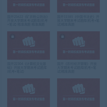
国开23622《矿井粉尘防治》
国开11585《中国书法史》开
开放大学期末考试题库(机考
放大学期末考试题库(机考+笔
+笔试) 精准真题 精准真题
试)精准真题
国开22304《计算机文化基
国开《农村经济管理》开放
础》开放大学期末考试题库
大学期末考试题库(机考+笔
(机考+笔试)
试)精准真题