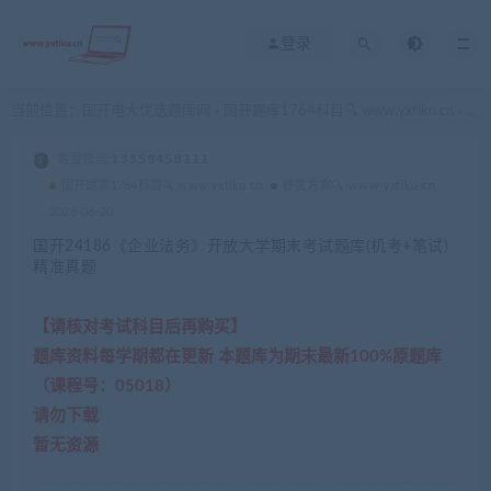
登录
当前位置：
国开电大优选题库网
国开题库1764科目🔍 www.yxtiku.cn
国开24186《企业法务》开放大学期末考试题库(机考+笔试) 精准真题
>
>
客服微信:𝟭𝟯𝟯𝟱𝟵𝟰𝟱𝟴𝟭𝟭𝟭
国开题库1764科目🔍 www.yxtiku.cn
移民方案🔍-www-yxtiku-cn
2026-06-20
国开24186《企业法务》开放大学期末考试题库(机考+笔试)
精准真题
【请核对考试科目后再购买】
题库资料每学期都在更新 本题库为期末最新100%原题库
（课程号：05018）
请勿下载
暂无资源