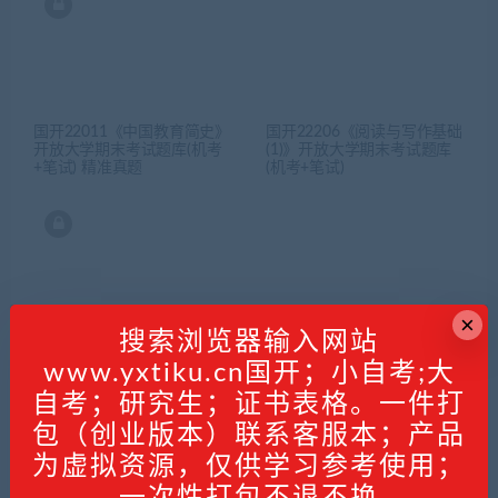
国开22011《中国教育简史》
国开22206《阅读与写作基础
开放大学期末考试题库(机考
(1)》开放大学期末考试题库
+笔试) 精准真题
(机考+笔试)
×
搜索浏览器输入网站
插花师证书
国开《JavaScript开发技术》
www.yxtiku.cn国开；小自考;大
开放大学期末考试题库机考
+笔试（精） 精准真题
自考；研究生；证书表格。一件打
包（创业版本）联系客服本；产品
为虚拟资源，仅供学习参考使用；
一次性打包不退不换