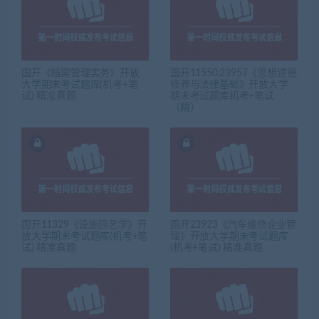
国开《档案管理实务》开放
国开11550,23957《思想道德
大学期末考试题库(机考+笔
修养与法律基础》开放大学
试) 精准真题
期末考试题库机考+笔试
（精）
国开11329《设施园艺学》开
国开23923《汽车维修企业管
放大学期末考试题库(机考+笔
理》开放大学期末考试题库
试) 精准真题
(机考+笔试) 精准真题