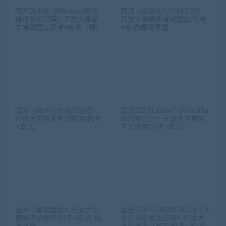
国开22448《Windows网络
国开《自动化与控制工程》
操作系统管理》开放大学期
开放大学期末考试题库(机考
末考试题库机考+笔试（精）
+笔试)精准真题
国开《海外社交媒体营销》
国开22231,22847《VisualBa
开放大学期末考试题库(机考
sic程序设计》开放大学期末
+笔试)
考试题库(机考+笔试)
国开《营销策划》开放大学
国开55376,58509,58518《人
期末考试题库(机考+笔试) 精
才测评技术及应用》开放大