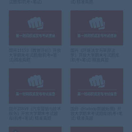
试题库(机考+笔试)
试) 精准真题
国开11153《教育评价》开放
国开《环境法学与草原法
大学期末考试题库(机考+笔
学》开放大学期末考试题库
试)精准真题
(机考+笔试) 精准真题
国开23859《汽车营销与技术
国开《Hadoop数据处理》开
服务》开放大学期末考试题
放大学期末考试题库(机考+笔
库(机考+笔试) 精准真题
试) 精准真题