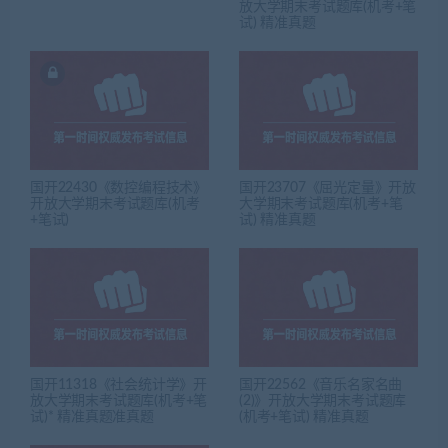
放大学期末考试题库(机考+笔
试) 精准真题
国开22430《数控编程技术》
国开23707《屈光定量》开放
开放大学期末考试题库(机考
大学期末考试题库(机考+笔
+笔试)
试) 精准真题
国开11318《社会统计学》开
国开22562《音乐名家名曲
放大学期末考试题库(机考+笔
(2)》开放大学期末考试题库
试)* 精准真题准真题
(机考+笔试) 精准真题