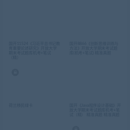
国开11524《习近平总书记教
国开8866《创新思维训练与
育重要论述研究》开放大学
方法》开放大学期末考试题
期末考试题库机考+笔试
库(机考+笔试) 精准真题
（精）
荷兰移民绿卡
国开《Java程序设计基础》开
放大学期末考试题库机考+笔
试（精） 精准真题 精准真题