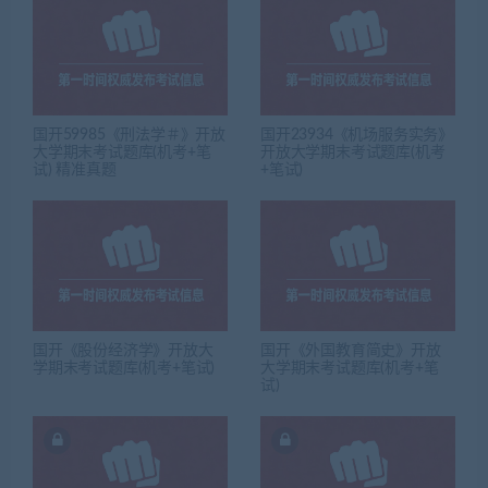
国开59985《刑法学＃》开放
国开23934《机场服务实务》
大学期末考试题库(机考+笔
开放大学期末考试题库(机考
试) 精准真题
+笔试)
国开《股份经济学》开放大
国开《外国教育简史》开放
学期末考试题库(机考+笔试)
大学期末考试题库(机考+笔
试)