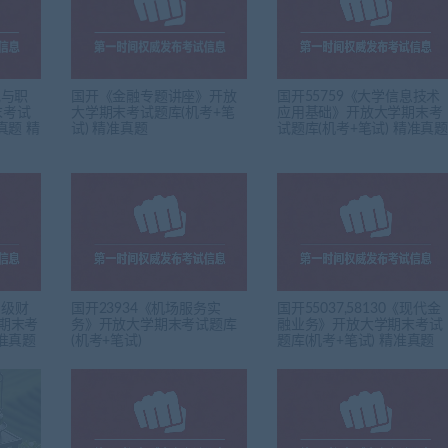
规与职
国开《金融专题讲座》开放
国开55759《大学信息技术
末考试
大学期末考试题库(机考+笔
应用基础》开放大学期末考
真题 精
试) 精准真题
试题库(机考+笔试) 精准真题
中级财
国开23934《机场服务实
国开55037,58130《现代金
学期末考
务》开放大学期末考试题库
融业务》开放大学期末考试
精准真题
(机考+笔试)
题库(机考+笔试) 精准真题