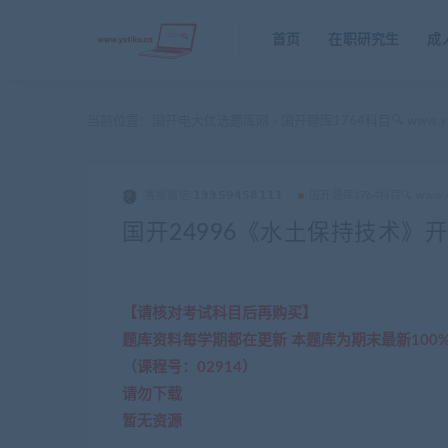
首页
在职研究生
成
当前位置：
国开电大优选题库网
国开题库1764科目🔍 www.yxt
>
客服微信:𝟭𝟯𝟯𝟱𝟵𝟰𝟱𝟴𝟭𝟭𝟭
国开题库1764科目🔍 www.yx
国开24996《水土保持技术》
【请核对考试科目后再购买】
题库资料每学期都在更新 本题库为期末最新100
（课程号：02914）
请勿下载
暂无资源