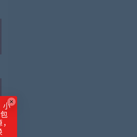
×
；小
打包
源，
换