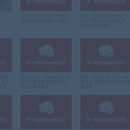
国开22457《构成》开放大
国开《公民权利与义务》开
学期末考试题库(机考+笔试)
放大学期末考试题库(机考
+笔试) 精准真题
展理论
国开11351《高级英语1》开
国开《仲裁法学》开放大学
末考试
放大学期末考试题库(机考
期末考试题库(机考+笔试) 
真题
+笔试) 精准真题
准真题