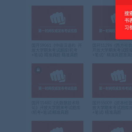
搜索
书
习
国开59061《中级汉语#》开
国开11296《西方社
放大学期末考试题库(机考
开放大学期末考试题库
+笔试) 精准真题 精准真题
+笔试)* 精准真题准真
国开11480《大数据技术导
国开55009《资本经
论》开放大学期末考试题库
放大学期末考试题库(
(机考+笔试)精准真题
+笔试) 精准真题