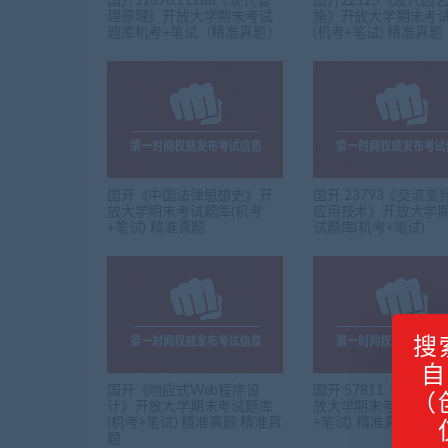
国开11896,11288《现代管
国开22125《现代园
理原理》开放大学期末考试
施》开放大学期末考
题库机考+笔试（精准真题）
(机考+笔试) 精准真题
国开《中国法律思想史》开
国开 23793《交流变
放大学期末考试题库(机考
应用技术》开放大学
+笔试) 精准真题
试题库(机考+笔试)
搜
自
国开《响应式Web程序设
国开 57811《投资分
（
计》开放大学期末考试题库
放大学期末考试题库(
(机考+笔试) 精准真题 精准真
+笔试) 精准真题 精准
题