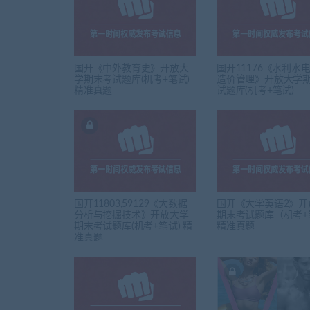
国开《中外教育史》开放大
国开11176《水利水
学期末考试题库(机考+笔试)
造价管理》开放大学
精准真题
试题库(机考+笔试)
国开11803,59129《大数据
国开《大学英语2》开
分析与挖掘技术》开放大学
期末考试题库（机考+
期末考试题库(机考+笔试) 精
精准真题
准真题