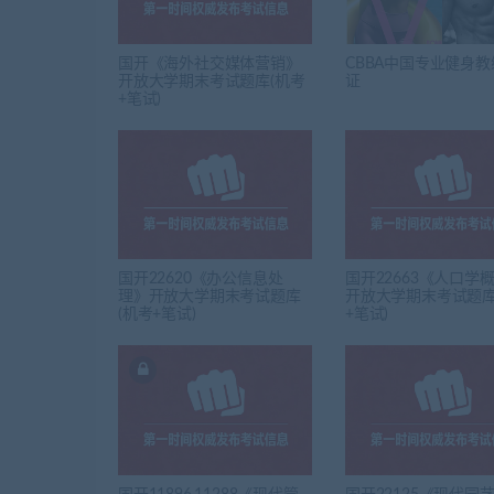
国开《海外社交媒体营销》
CBBA中国专业健身
开放大学期末考试题库(机考
证
+笔试)
国开22620《办公信息处
国开22663《人口学
理》开放大学期末考试题库
开放大学期末考试题库
(机考+笔试)
+笔试)