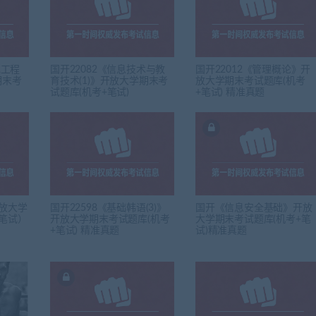
电工程
国开22082《信息技术与教
国开22012《管理概论》开
期末考
育技术(1)》开放大学期末考
放大学期末考试题库(机考
试题库(机考+笔试)
+笔试) 精准真题
放大学
国开22598《基础韩语(3)》
国开《信息安全基础》开放
笔试）
开放大学期末考试题库(机考
大学期末考试题库(机考+笔
+笔试) 精准真题
试)精准真题