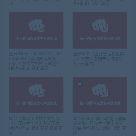
试)
考+笔试） 精准真题
国开55062,56064,56072,581
国开9902《会计管理模拟实
63,58889《英语国家概况
验》开放大学期末考试题库
(2)》开放大学期末考试题库
(机考+笔试)
(机考+笔试) 精准真题
国开《国际汉语教学案例分
国开22586《城市轨道交通车
析》开放大学期末考试题库
站设备》开放大学期末考试
(机考+笔试) 精准真题 精准真
题库机考+笔试（精） 精准真
题
题