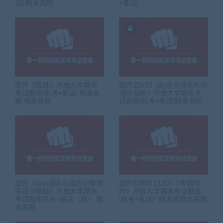
试) 精准真题
+笔试)
国开《篮球》开放大学期末
国开22633《轨道交通信号与
考试题库(机考+笔试) 精准真
通信系统》开放大学期末考
题 精准真题
试题库(机考+笔试)精准真题
国开《Java语言与面向对象程
国开10885,11307《专题写
序设计基础》开放大学期末
作》开放大学期末考试题库
考试题库机考+笔试（精） 精
(机考+笔试)* 精准真题准真题
准真题