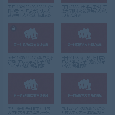
国开11324,22403,22842《外
国开42733《土壤与肥料》开
科护理学》开放大学期末考
放大学期末考试题库(机考+笔
试题库(机考+笔试) 精准真题
试) 精准真题
国开11405,22417《客户关系
国开50158《西方行政制度》
管理》开放大学期末考试题
开放大学期末考试题库(机考
库(机考+笔试) 精准真题
+笔试) 精准真题
国开《医用基础化学》开放
国开23934《机场服务实务》
大学期末考试题库(机考+笔
开放大学期末考试题库(机考