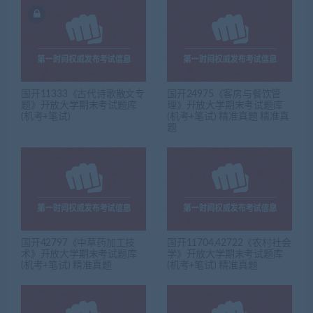
国开11333《古代诗歌散文专
国开24975《客房与餐饮管
题》开放大学期末考试题库
理》开放大学期末考试题库
(机考+笔试)
(机考+笔试) 精准真题 精准真
题
国开42797《中草药加工技
国开11704,42722《农村社会
术》开放大学期末考试题库
学》开放大学期末考试题库
(机考+笔试) 精准真题
(机考+笔试) 精准真题