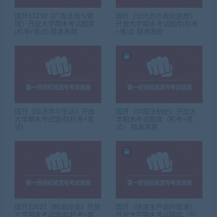
国开11230《广告法规与管
国开《当代西方政治思想》
理》开放大学期末考试题库
开放大学期末考试题库(机考
(机考+笔试) 精准真题
+笔试) 精准真题
国开《经济学与生活》开放
国开《中国法制史》开放大
大学期末考试题库(机考+笔
学期末考试题库（机考+笔
试)
试） 精准真题
国开22621《韩语阅读》开放
国开《快递生产运作管理》
大学期末考试题库(机考+笔
开放大学期末考试题库（机