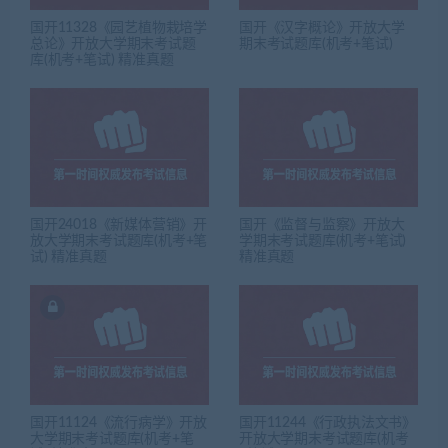
国开11328《园艺植物栽培学
国开《汉字概论》开放大学
总论》开放大学期末考试题
期末考试题库(机考+笔试)
库(机考+笔试) 精准真题
国开24018《新媒体营销》开
国开《监督与监察》开放大
放大学期末考试题库(机考+笔
学期末考试题库(机考+笔试)
试) 精准真题
精准真题
国开11124《流行病学》开放
国开11244《行政执法文书》
大学期末考试题库(机考+笔
开放大学期末考试题库(机考