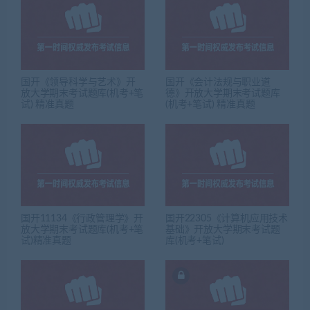
国开《领导科学与艺术》开
国开《会计法规与职业道
放大学期末考试题库(机考+笔
德》开放大学期末考试题库
试) 精准真题
(机考+笔试) 精准真题
国开11134《行政管理学》开
国开22305《计算机应用技术
放大学期末考试题库(机考+笔
基础》开放大学期末考试题
试)精准真题
库(机考+笔试)