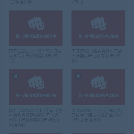
试) 精准真题
+笔试)
国开11281《言语交际》开放
国开9702《税务会计》开放
大学期末考试题库(机考+笔
大学期末考试题库(机考+笔
试)
试)
国开22505,24211《学前儿童
国开24050《商务英语阅读》
社会教育活动指导》开放大
开放大学期末考试题库(机考
学期末考试题库(机考+笔试)
+笔试) 精准真题
精准真题