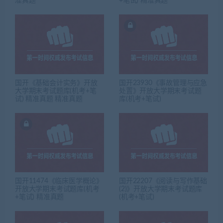
准真题
+笔试) 精准真题
国开《基础会计实务》开放
国开23930《事故管理与应急
大学期末考试题库(机考+笔
处置》开放大学期末考试题
试) 精准真题 精准真题
库(机考+笔试)
国开11474《临床医学概论》
国开22207《阅读与写作基础
开放大学期末考试题库(机考
(2)》开放大学期末考试题库
+笔试) 精准真题
(机考+笔试)