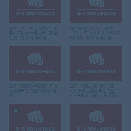
国开《老年生活环境安全指
国开24009,24044《语文
导》开放大学期末考试题库
（2）》开放大学期末考试题
(机考+笔试) 精准真题
库(机考+笔试) 精准真题
国开《酒店质量管理》开放
国开《标准文献检索与应
大学期末考试题库(机考+笔
用》开放大学期末考试题库
试)
机考+笔试（精）v 精准真题