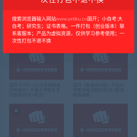
搜索浏览器输入网站www.yxtiku.cn国开；小自考;大
国开23987《WEB开发基
国开9027《国际企业管理》
自考；研究生；证书表格。一件打包（创业版本）联
础》开放大学期末考试题库
开放大学期末考试题库(机考
系客服本；产品为虚拟资源，仅供学习参考使用；一
机考+笔试（精） 精准真题
+笔试) 精准真题
次性打包不退不换
国开 23793《交流变频调速
国开《普通话训练》开放大
应用技术》开放大学期末考
学期末考试题库(机考+笔试)
试题库(机考+笔试)
精准真题