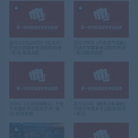
国开22106,24205《宪法学》
国开23903《汽车电气设备》
开放大学期末考试题库(机考
开放大学期末考试题库(机考
+笔试) 精准真题
+笔试)精准真题
24963《农业机械概论》开放
国开22042《教育法制基础》
大学期末考试题库(机考+笔
开放大学期末考试题库(机考
试) 精准真题
+笔试)