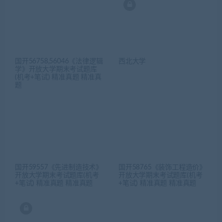
国开56758,56046《法律逻辑
西北大学
学》开放大学期末考试题库
(机考+笔试) 精准真题 精准真
题
国开59557《先进制造技术》
国开58765《装饰工程造价》
开放大学期末考试题库(机考
开放大学期末考试题库(机考
+笔试) 精准真题 精准真题
+笔试) 精准真题 精准真题