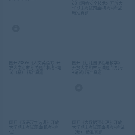
63《网络安全技术》开放大
学期末考试题库(机考+笔试)
精准真题
国开23896《人文英语1》开
国开《幼儿园课程与教学》
放大学期末考试题库机考+笔
开放大学期末考试题库(机考
试（精） 精准真题
+笔试) 精准真题
国开《汉语汉字选讲》开放
国开《大数据预处理》开放
大学期末考试题库(机考+笔
大学期末考试题库机考+笔试
试)
（精） 精准真题