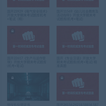
国开23929《电气安全技术》
国开11569《幼儿社会教育及
开放大学期末考试题库机考
活动指导》开放大学期末考
+笔试（精）
试题库(机考+笔试)
国开22617《生产与运作管
国开《专业汉语》开放大学
理》开放大学期末考试题库
期末考试题库(机考+笔试) 精
(机考+笔试)
准真题
殡仪礼仪师证书
国开24156,24218,58854,587