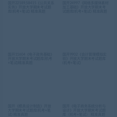
国开22189,58415《公共关系
国开24997《网络多媒体素材
实务》开放大学期末考试题
加工基础》开放大学期末考
库(机考+笔试) 精准真题
试题库(机考+笔试) 精准真题
国开11604《电子政务基础》
国开9902《会计管理模拟实
开放大学期末考试题库(机考
验》开放大学期末考试题库
+笔试)精准真题
(机考+笔试)
国开《模具设计制造》开放
国开《电子商务系统分析与
大学期末考试题库(机考+笔
设计》开放大学期末考试题
试) 精准真题
库（机考+笔试） 精准真题