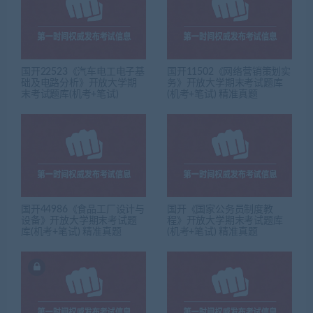
国开22523《汽车电工电子基
国开11502《网络营销策划实
础及电路分析》开放大学期
务》开放大学期末考试题库
末考试题库(机考+笔试)
(机考+笔试) 精准真题
国开44986《食品工厂设计与
国开《国家公务员制度教
设备》开放大学期末考试题
程》开放大学期末考试题库
库(机考+笔试) 精准真题
(机考+笔试) 精准真题