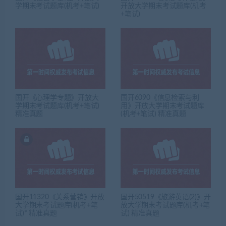
学期末考试题库(机考+笔试)
开放大学期末考试题库(机考
+笔试)
国开《心理学专题》开放大
国开6090《信息检索与利
学期末考试题库(机考+笔试)
用》开放大学期末考试题库
精准真题
(机考+笔试) 精准真题
国开11320《关系营销》开放
国开50519《旅游英语(2)》开
大学期末考试题库(机考+笔
放大学期末考试题库(机考+笔
试)* 精准真题
试) 精准真题