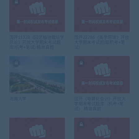
国开11328《园艺植物栽培学
国开22286《美学原理》开放
总论》开放大学期末考试题
大学期末考试题库(机考+笔
库(机考+笔试) 精准真题
试)
海南大学
国开《电算化会计》开放大
学期末考试题库（机考+笔
试） 精准真题