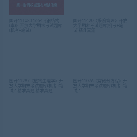
国开11108,11654《钢结构
国开11420《采购管理》开放
(本)》开放大学期末考试题库
大学期末考试题库(机考+笔
(机考+笔试)
试)精准真题
国开11287《植物生理学》开
国开11076《常微分方程》开
放大学期末考试题库(机考+笔
放大学期末考试题库(机考+笔
试)* 精准真题 精准真题
试)*