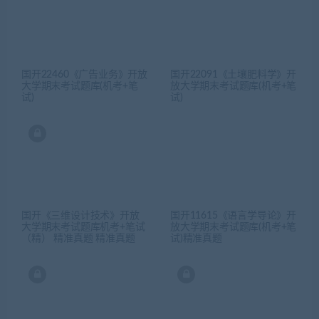
国开22460《广告业务》开放
国开22091《土壤肥料学》开
大学期末考试题库(机考+笔
放大学期末考试题库(机考+笔
试)
试)
国开《三维设计技术》开放
国开11615《语言学导论》开
大学期末考试题库机考+笔试
放大学期末考试题库(机考+笔
（精） 精准真题 精准真题
试)精准真题