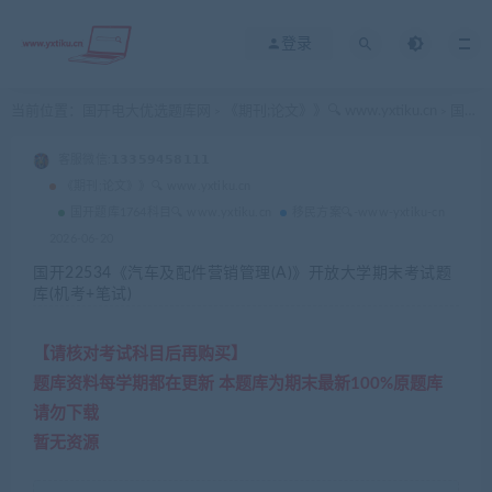
登录
当前位置：
国开电大优选题库网
《期刊;论文》》🔍 www.yxtiku.cn
国开22534《汽车及配件营销管理(A)》开放大学期末考试题库(机考+笔试)
>
>
客服微信:𝟭𝟯𝟯𝟱𝟵𝟰𝟱𝟴𝟭𝟭𝟭
《期刊;论文》》🔍 www.yxtiku.cn
国开题库1764科目🔍 www.yxtiku.cn
移民方案🔍-www-yxtiku-cn
2026-06-20
国开22534《汽车及配件营销管理(A)》开放大学期末考试题
库(机考+笔试)
【请核对考试科目后再购买】
题库资料每学期都在更新 本题库为期末最新100%原题库
请勿下载
暂无资源