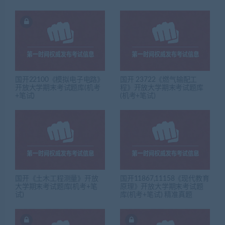
国开22100《模拟电子电路》
国开 23722《燃气输配工
开放大学期末考试题库(机考
程》开放大学期末考试题库
+笔试)
(机考+笔试)
国开《土木工程测量》开放
国开11867,11158《现代教育
大学期末考试题库(机考+笔
原理》开放大学期末考试题
试)
库(机考+笔试) 精准真题