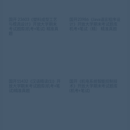
国开 23603《塑料成型工艺
国开23986《Java语言程序设
与模具设计》开放大学期末
计》开放大学期末考试题库
考试题库(机考+笔试) 精准真
机考+笔试（精） 精准真题
题
国开11432《汉语精读(1)》开
国开《机电系统智能控制技
放大学期末考试题库(机考+笔
术》开放大学期末考试题库
试)精准真题
(机考+笔试)