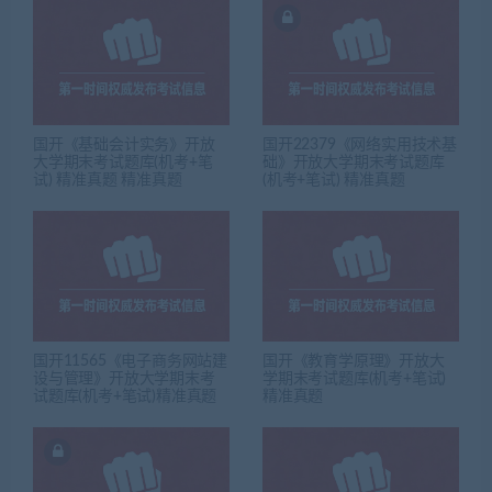
国开《基础会计实务》开放
国开22379《网络实用技术基
大学期末考试题库(机考+笔
础》开放大学期末考试题库
试) 精准真题 精准真题
(机考+笔试) 精准真题
国开11565《电子商务网站建
国开《教育学原理》开放大
设与管理》开放大学期末考
学期末考试题库(机考+笔试)
试题库(机考+笔试)精准真题
精准真题