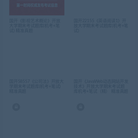
国开《影视艺术概论》开放
国开22155《英语阅读1》开
大学期末考试题库(机考+笔
放大学期末考试题库(机考+笔
试) 精准真题
试)
国开58557《公司法》开放大
国开《JavaWeb动态网站开发
学期末考试题库(机考+笔试)
技术》开放大学期末考试题
精准真题
库机考+笔试（精） 精准真题