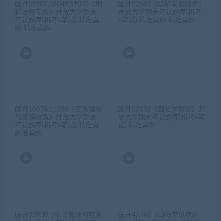
国开59202,56049,59003《财
国开22681《煤矿采掘技术》
税法规专题》开放大学期末
开放大学期末考试题库(机考
考试题库(机考+笔试) 精准真
+笔试) 精准真题 精准真题
题 精准真题
国开10878,11358《民族理论
国开22132《园艺学概论》开
与民族政策》开放大学期末
放大学期末考试题库(机考+笔
考试题库(机考+笔试) 精准真
试) 精准真题
题准真题
国开23930《事故管理与应急
国开42748《动物常见病防