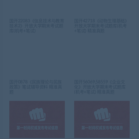
国开22083《信息技术与教育
国开42718《动物生理基础》
技术2》开放大学期末考试题
开放大学期末考试题库(机考
库(机考+笔试)
+笔试) 精准真题
国开0878《民族理论与民族
国开56069,58559《企业文
政策》笔试辅导资料 精准真
化》开放大学期末考试题库
题
(机考+笔试) 精准真题