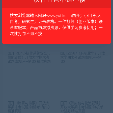
国开9027《国际企业管理》
国开《国家公务员制度教
开放大学期末考试题库(机考
程》开放大学期末考试题库
+笔试) 精准真题
(机考+笔试) 精准真题
搜索浏览器输入网站www.yxtiku.cn国开；小自考;大
自考；研究生；证书表格。一件打包（创业版本）联
系客服本；产品为虚拟资源，仅供学习参考使用；一
次性打包不退不换
国开《Linux操作系统安全与
国开22587《有机化学》开放
性能调优》开放大学期末考
大学期末考试题库(机考+笔
试题库(机考+笔试) 精准真题
试)
国开《监督与监察》开放大
国开《供应链与物流管理》
学期末考试题库(机考+笔试)
开放大学期末考试题库(机考
精准真题
+笔试) 精准真题