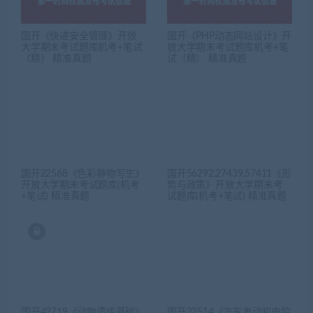
国开《快递安全管理》开放
国开《PHP动态网站设计》开
大学期末考试题库机考+笔试
放大学期末考试题库机考+笔
（精） 精准真题
试（精） 精准真题
国开22568《色彩静物写生》
国开56292,27439,57411《形
开放大学期末考试题库(机考
势与政策》开放大学期末考
+笔试) 精准真题
试题库(机考+笔试) 精准真题
国开42719《动物遗传基础》
国开22514《汽车发动机电控