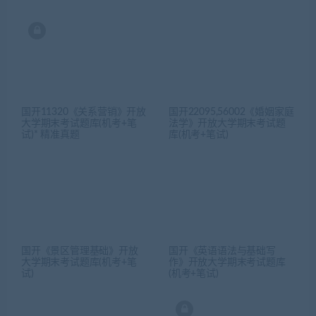
国开11320《关系营销》开放
国开22095,56002《婚姻家庭
大学期末考试题库(机考+笔
法学》开放大学期末考试题
试)* 精准真题
库(机考+笔试)
国开《景区管理基础》开放
国开《英语语法与基础写
大学期末考试题库(机考+笔
作》开放大学期末考试题库
试)
(机考+笔试)