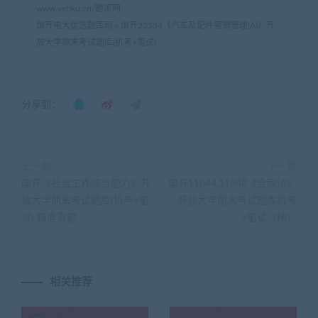
www.yxtiku.cn/题库网
国开电大优选题库网
»
国开22534《汽车及配件营销管理(A)》开
放大学期末考试题库(机考+笔试)
分享到：
上一篇
下一篇
国开《社会工作综合能力》开
国开11044,11848《合同法》
放大学期末考试题库(机考+笔
开放大学期末考试题库机考
试) 精准真题
+笔试（精）
相关推荐