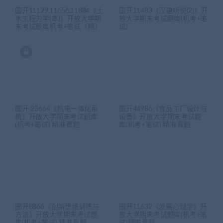
国开11129,11656,11884《土
国开11483《汉语听说(2)》开
木工程力学(本)》开放大学期
放大学期末考试题库(机考+笔
末考试题库机考+笔试（精）
试)
国开 23664《机电一体化系
国开44986《食品工厂设计与
统》开放大学期末考试题库
设备》开放大学期末考试题
(机考+笔试) 精准真题
库(机考+笔试) 精准真题
国开8866《创新思维训练与
国开11632《发展心理学》开
方法》开放大学期末考试题
放大学期末考试题库(机考+笔