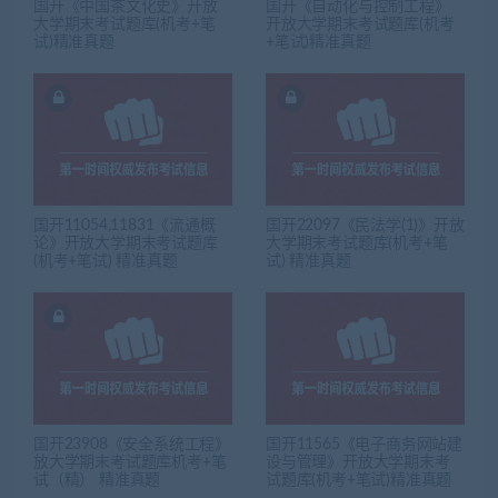
国开《中国茶文化史》开放
国开《自动化与控制工程》
大学期末考试题库(机考+笔
开放大学期末考试题库(机考
试)精准真题
+笔试)精准真题
国开11054,11831《流通概
国开22097《民法学(1)》开放
论》开放大学期末考试题库
大学期末考试题库(机考+笔
(机考+笔试) 精准真题
试) 精准真题
国开23908《安全系统工程》
国开11565《电子商务网站建
放大学期末考试题库机考+笔
设与管理》开放大学期末考
试（精） 精准真题
试题库(机考+笔试)精准真题