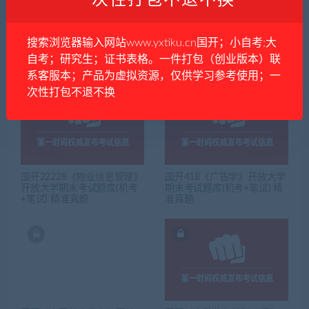
国开22099,22896《民事诉讼
国开42764《饲养与饲料》开
搜索浏览器输入网站www.yxtiku.cn国开；小自考;大
法学》开放大学期末考试题
放大学期末考试题库(机考+笔
自考；研究生；证书表格。一件打包（创业版本）联
库(机考+笔试)精准真题
试) 精准真题 精准真题
系客服本；产品为虚拟资源，仅供学习参考使用；一
次性打包不退不换
国开22228《物业信息管理》
国开418《广告学》开放大学
开放大学期末考试题库(机考
期末考试题库(机考+笔试) 精
+笔试) 精准真题
准真题