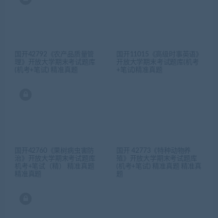
国开42792《农产品质量管
国开11015《高级时事英语》
理》开放大学期末考试题库
开放大学期末考试题库(机考
(机考+笔试) 精准真题
+笔试)精准真题
国开42760《果树病虫害防
国开 42773《特种动物养
治》开放大学期末考试题库
殖》开放大学期末考试题库
机考+笔试（精） 精准真题
(机考+笔试) 精准真题 精准真
精准真题
题