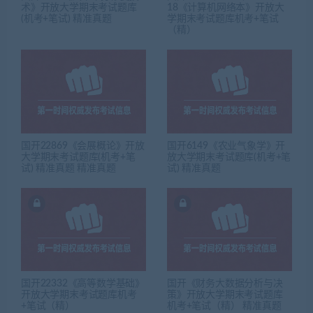
术》开放大学期末考试题库
18《计算机网络本》开放大
(机考+笔试) 精准真题
学期末考试题库机考+笔试
（精）
国开22869《会展概论》开放
国开6149《农业气象学》开
大学期末考试题库(机考+笔
放大学期末考试题库(机考+笔
试) 精准真题 精准真题
试) 精准真题
国开22332《高等数学基础》
国开《财务大数据分析与决
开放大学期末考试题库机考
策》开放大学期末考试题库
+笔试（精）
机考+笔试（精） 精准真题