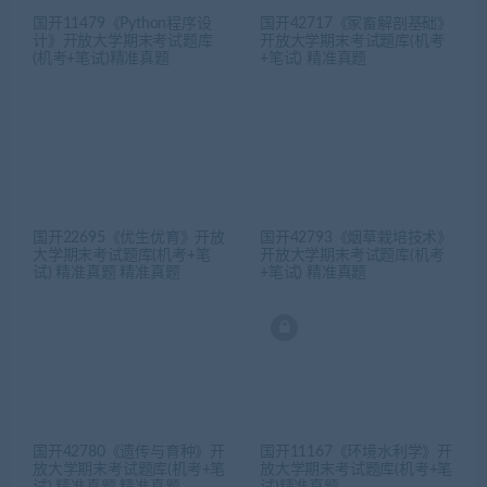
国开11479《Python程序设
国开42717《家畜解剖基础》
计》开放大学期末考试题库
开放大学期末考试题库(机考
(机考+笔试)精准真题
+笔试) 精准真题
国开22695《优生优育》开放
国开42793《烟草栽培技术》
大学期末考试题库(机考+笔
开放大学期末考试题库(机考
试) 精准真题 精准真题
+笔试) 精准真题
国开42780《遗传与育种》开
国开11167《环境水利学》开
放大学期末考试题库(机考+笔
放大学期末考试题库(机考+笔