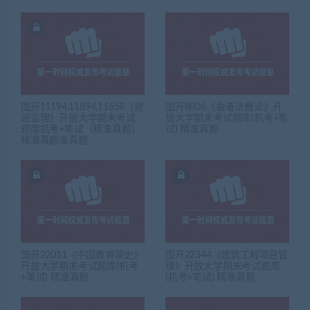
国开11194,11894,11658《建
国开8806《香港法概论》开
设监理》开放大学期末考试
放大学期末考试题库(机考+笔
题库机考+笔试（精准真题）
试) 精准真题
精准真题准真题
国开22011《中国教育简史》
国开22344《建筑工程项目管
开放大学期末考试题库(机考
理》开放大学期末考试题库
+笔试) 精准真题
(机考+笔试) 精准真题