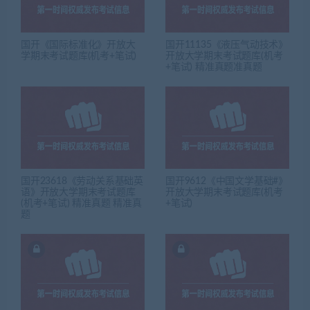
国开《国际标准化》开放大
国开11135《液压气动技术》
学期末考试题库(机考+笔试)
开放大学期末考试题库(机考
+笔试) 精准真题准真题
国开23618《劳动关系基础英
国开9612《中国文学基础#》
语》开放大学期末考试题库
开放大学期末考试题库(机考
(机考+笔试) 精准真题 精准真
+笔试)
题