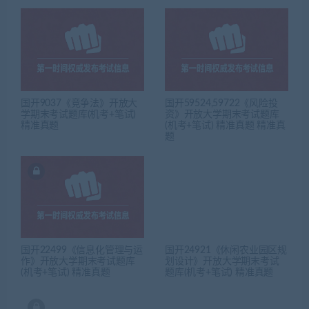
国开9037《竞争法》开放大
国开59524,59722《风险投
学期末考试题库(机考+笔试)
资》开放大学期末考试题库
精准真题
(机考+笔试) 精准真题 精准真
题
国开22499《信息化管理与运
国开24921《休闲农业园区规
作》开放大学期末考试题库
划设计》开放大学期末考试
(机考+笔试) 精准真题
题库(机考+笔试) 精准真题