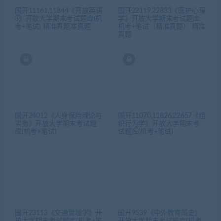
国开11161,11844《开放英语
国开22119,22833《医护心理
3》开放大学期末考试题库(机
学》开放大学期末考试题库
考+笔试) 精准真题准真题
机考+笔试（精准真题） 精准
真题
国开24012《人身保险理论与
国开11070,11826,22657《组
实务》开放大学期末考试题
织行为学》开放大学期末考
库(机考+笔试)
试题库(机考+笔试)
国开23113《交通管理学》开
国开9539《中外教育简史》