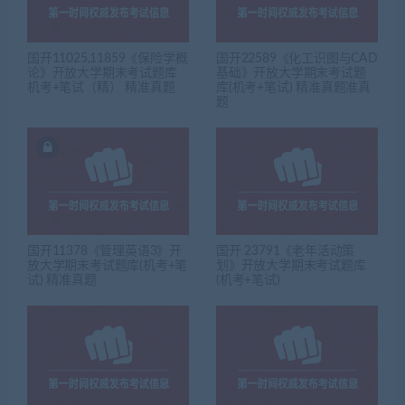
国开11025,11859《保险学概
国开22589《化工识图与CAD
论》开放大学期末考试题库
基础》开放大学期末考试题
机考+笔试（精） 精准真题
库(机考+笔试) 精准真题准真
题
国开11378《管理英语3》开
国开 23791《老年活动策
放大学期末考试题库(机考+笔
划》开放大学期末考试题库
试) 精准真题
(机考+笔试)