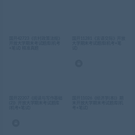
国开42723《农村政策法规》
国开11281《言语交际》开放
开放大学期末考试题库(机考
大学期末考试题库(机考+笔
+笔试) 精准真题
试)
国开22207《阅读与写作基础
国开11026《经济学(本)》期
(2)》开放大学期末考试题库
末开放大学期末考试题库(机
(机考+笔试)
考+笔试)