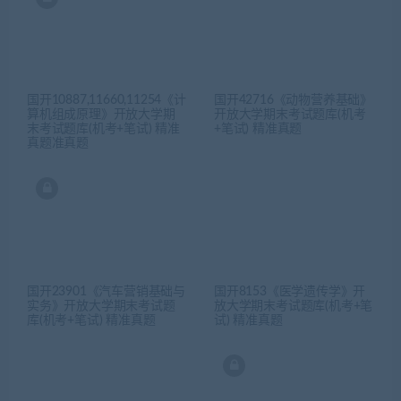
国开10887,11660,11254《计
国开42716《动物营养基础》
算机组成原理》开放大学期
开放大学期末考试题库(机考
末考试题库(机考+笔试) 精准
+笔试) 精准真题
真题准真题
国开23901《汽车营销基础与
国开8153《医学遗传学》开
实务》开放大学期末考试题
放大学期末考试题库(机考+笔
库(机考+笔试) 精准真题
试) 精准真题