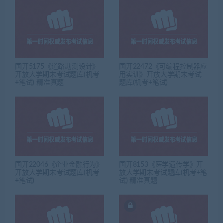
国开5175《道路勘测设计》
国开22472《可编程控制器应
开放大学期末考试题库(机考
用实训》开放大学期末考试
+笔试) 精准真题
题库(机考+笔试)
国开22046《企业金融行为》
国开8153《医学遗传学》开
开放大学期末考试题库(机考
放大学期末考试题库(机考+笔
+笔试)
试) 精准真题