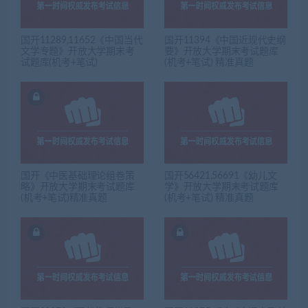
国开11289,11652《中国当代
国开11394《中国近现代史纲
文学专题》开放大学期末考
要》开放大学期末考试题库
试题库(机考+笔试)
(机考+笔试) 精准真题
国开《中医基础理论组卷策
国开56421,56691《幼儿文
略》开放大学期末考试题库
学》开放大学期末考试题库
(机考+笔试)精准真题
(机考+笔试) 精准真题