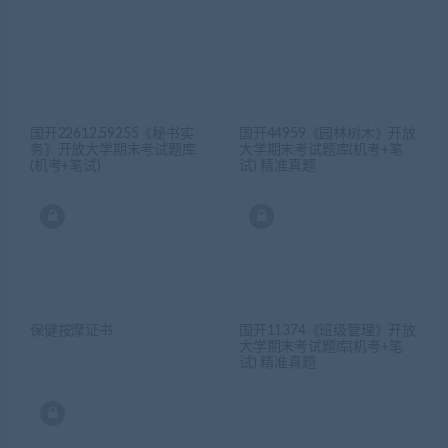
国开22612,59255《秘书实
国开44959《园林树木》开放
务》开放大学期末考试题库
大学期末考试题库(机考+笔
(机考+笔试)
试) 精准真题
保健按摩证书
国开11374《班级管理》开放
大学期末考试题库(机考+笔
试) 精准真题