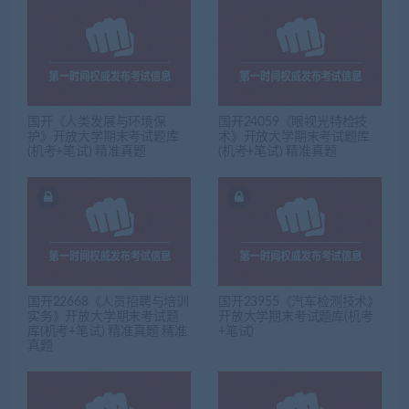
国开《人类发展与环境保
国开24059《眼视光特检技
护》开放大学期末考试题库
术》开放大学期末考试题库
(机考+笔试) 精准真题
(机考+笔试) 精准真题
国开22668《人员招聘与培训
国开23955《汽车检测技术》
实务》开放大学期末考试题
开放大学期末考试题库(机考
库(机考+笔试) 精准真题 精准
+笔试)
真题