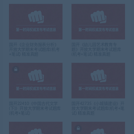
国开《企业财务报表分析》
国开《幼儿园艺术教育专
开放大学期末考试题库(机考
题》开放大学期末考试题库
+笔试) 精准真题
(机考+笔试) 精准真题
国开22410《中国古代文学
国开42735《小城镇建设》开
(下)》开放大学期末考试题库
放大学期末考试题库(机考+笔
(机考+笔试)
试) 精准真题