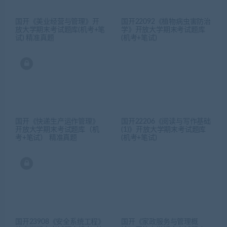
国开《美业经营与管理》开
国开22092《植物病虫害防治
放大学期末考试题库(机考+笔
学》开放大学期末考试题库
试) 精准真题
(机考+笔试)
国开《快递生产运作管理》
国开22206《阅读与写作基础
开放大学期末考试题库（机
(1)》开放大学期末考试题库
考+笔试） 精准真题
(机考+笔试)
国开23908《安全系统工程》
国开《家政服务与管理概