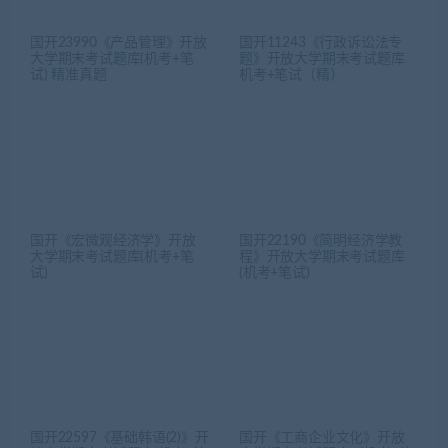
国开23990《产品管理》开放
国开11243《行政诉讼法专
大学期末考试题库(机考+笔
题》开放大学期末考试题库
试) 精准真题
机考+笔试（精）
国开《宏微观经济学》开放
国开22190《简明经济学教
大学期末考试题库(机考+笔
程》开放大学期末考试题库
试)
(机考+笔试)
国开22597《基础韩语(2)》开
国开《工商企业文化》开放