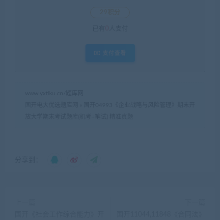
29积分
已有
0
人支付
支付查看
www.yxtiku.cn/题库网
国开电大优选题库网
»
国开04993《企业战略与风险管理》期末开
放大学期末考试题库(机考+笔试) 精准真题
分享到：
上一篇
下一篇
国开《社会工作综合能力》开
国开11044,11848《合同法》