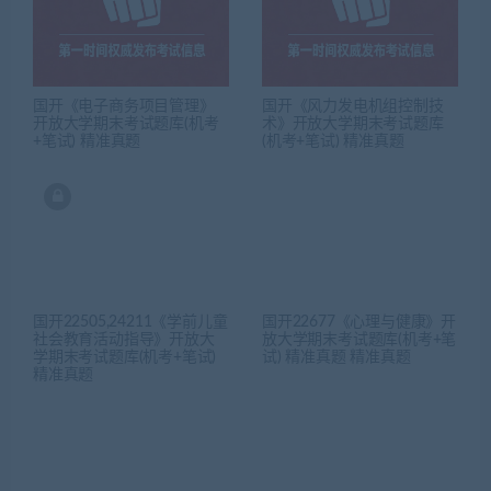
国开《电子商务项目管理》
国开《风力发电机组控制技
开放大学期末考试题库(机考
术》开放大学期末考试题库
+笔试) 精准真题
(机考+笔试) 精准真题
国开22505,24211《学前儿童
国开22677《心理与健康》开
社会教育活动指导》开放大
放大学期末考试题库(机考+笔
学期末考试题库(机考+笔试)
试) 精准真题 精准真题
精准真题