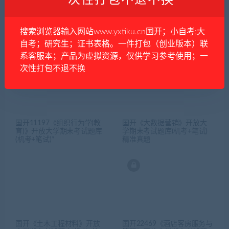
国开23953《电气工程概论》
国开42777《绿地规划》开放
开放大学期末考试题库(机考
大学期末考试题库(机考+笔
搜索浏览器输入网站www.yxtiku.cn国开；小自考;大
+笔试) 精准真题
试) 精准真题 精准真题
自考；研究生；证书表格。一件打包（创业版本）联
系客服本；产品为虚拟资源，仅供学习参考使用；一
次性打包不退不换
国开11197《组织行为学(教
国开《大数据营销》开放大
育)》开放大学期末考试题库
学期末考试题库(机考+笔试)
(机考+笔试)*
精准真题
国开《土木工程材料》开放
国开22469《酒店客房服务与