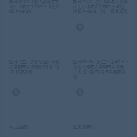
国开22079《现代教师学导
国开11375《Matlab语言及其
论》开放大学期末考试题库
应用》开放大学期末考试题
(机考+笔试)
库机考+笔试（精） 精准真题
国开《工程造价管理》开放
国开22589《化工识图与CAD
大学期末考试题库(机考+笔
基础》开放大学期末考试题
试) 精准真题
库(机考+笔试) 精准真题准真
题
中式面点师
医美咨询师