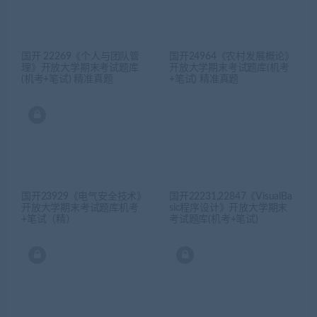
国开 22269《个人与团队管
国开24964《农村发展概论》
理》开放大学期末考试题库
开放大学期末考试题库(机考
(机考+笔试) 精准真题
+笔试) 精准真题
国开23929《电气安全技术》
国开22231,22847《VisualBa
开放大学期末考试题库机考
sic程序设计》开放大学期末
+笔试（精）
考试题库(机考+笔试)