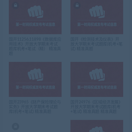
国开11256,11898《数据库应
国开《检测技术及仪表》开
用技术》开放大学期末考试
放大学期末考试题库(机考+笔
题库机考+笔试（精） 精准真
试) 精准真题
题
国开23965《财产保险理论与
国开24976《区域经济发展》
实务》开放大学期末考试题
开放大学期末考试题库(机考
库(机考+笔试) 精准真题
+笔试) 精准真题 精准真题