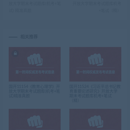
放大学期末考试题库(机考+笔
开放大学期末考试题库机考
试) 精准真题
+笔试（精）
相关推荐
国开11154《教育心理学》开
国开11524《习近平总书记教
放大学期末考试题库(机考+笔
育重要论述研究》开放大学
试)精准真题
期末考试题库机考+笔试
（精）