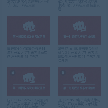
放大学期末考试题库机考+笔
论》开放大学期末考试题库
试（精） 精准真题
(机考+笔试) 精准真题 精准真
题
国开5090《国家公务员制
国开5716《政府与非盈利组
度》开放大学期末考试题库
织会计》开放大学期末考试
(机考+笔试) 精准真题
题库(机考+笔试) 精准真题 精
准真题
国开11425,22625《调剂学》
国开22185《电子商务法律与
期末开放大学期末考试题库
法规》开放大学期末考试题