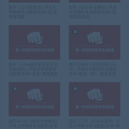
国开《公共政策学》开放大
国开《信息安全基础》开放
学期末考试题库(机考+笔试)
大学期末考试题库(机考+笔
精准真题
试)精准真题
国开《Linux操作系统安全与
国开22660《光伏检测与分
性能调优》开放大学期末考
析》开放大学期末考试题库
试题库(机考+笔试) 精准真题
机考+笔试（精） 精准真题
国开42762《经济作物栽培》
国开11706《农业经营学》开
开放大学期末考试题库(机考
放大学期末考试题库(机考+笔